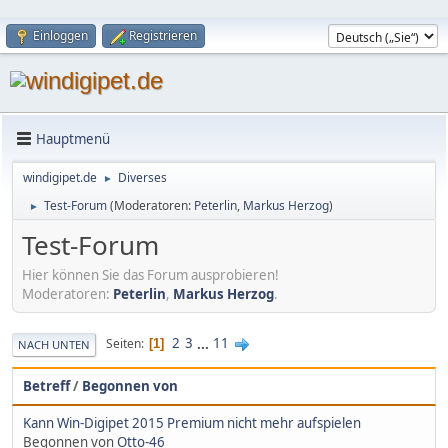
Einloggen
Registrieren
Hauptmenü
windigipet.de
Diverses
►
Test-Forum
(Moderatoren:
Peterlin
,
Markus Herzog
)
►
Test-Forum
Hier können Sie das Forum ausprobieren!
Moderatoren:
Peterlin
,
Markus Herzog
.
2
3
...
11
Seiten
1
NACH UNTEN
Betreff
/
Begonnen von
Kann Win-Digipet 2015 Premium nicht mehr aufspielen
Begonnen von
Otto-46