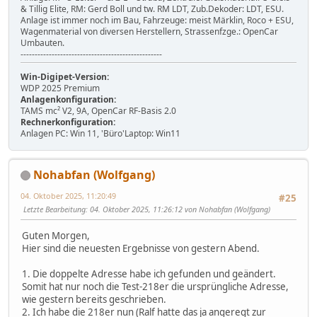
& Tillig Elite, RM: Gerd Boll und tw. RM LDT, Zub.Dekoder: LDT, ESU.
Anlage ist immer noch im Bau, Fahrzeuge: meist Märklin, Roco + ESU,
Wagenmaterial von diversen Herstellern, Strassenfzge.: OpenCar
Umbauten.
--------------------------------------------------
Win-Digipet-Version:
WDP 2025 Premium
Anlagenkonfiguration:
TAMS mc² V2, 9A, OpenCar RF-Basis 2.0
Rechnerkonfiguration:
Anlagen PC: Win 11, 'Büro'Laptop: Win11
Nohabfan (Wolfgang)
04. Oktober 2025, 11:20:49
#25
Letzte Bearbeitung
: 04. Oktober 2025, 11:26:12 von Nohabfan (Wolfgang)
Guten Morgen,
Hier sind die neuesten Ergebnisse von gestern Abend.
1. Die doppelte Adresse habe ich gefunden und geändert.
Somit hat nur noch die Test-218er die ursprüngliche Adresse,
wie gestern bereits geschrieben.
2. Ich habe die 218er nun (Ralf hatte das ja angeregt zur