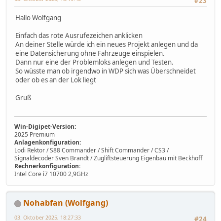
#23
Hallo Wolfgang
Einfach das rote Ausrufezeichen anklicken
An deiner Stelle würde ich ein neues Projekt anlegen und da
eine Datensicherung ohne Fahrzeuge einspielen.
Dann nur eine der Problemloks anlegen und Testen.
So wüsste man ob irgendwo in WDP sich was Überschneidet
oder ob es an der Lok liegt
Gruß
Win-Digipet-Version:
2025 Premium
Anlagenkonfiguration:
Lodi Rektor / S88 Commander / Shift Commander / CS3 /
Signaldecoder Sven Brandt / Zugliftsteuerung Eigenbau mit Beckhoff
Rechnerkonfiguration:
Intel Core i7 10700 2,9GHz
Nohabfan (Wolfgang)
03. Oktober 2025, 18:27:33
#24