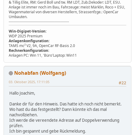
& Tillig Elite, RM: Gerd Boll und tw. RM LDT, Zub.Dekoder: LDT, ESU.
Anlage ist immer noch im Bau, Fahrzeuge: meist Märklin, Roco + ESU,
Wagenmaterial von diversen Herstellern, Strassenfzge.: OpenCar
Umbauten.
--------------------------------------------------
Win-Digipet-Version:
WDP 2025 Premium
Anlagenkonfiguration:
TAMS mc² V2, 9A, OpenCar RF-Basis 2.0
Rechnerkonfiguration:
Anlagen PC: Win 11, 'Büro'Laptop: Win11
Nohabfan (Wolfgang)
03. Oktober 2025, 17:11:05
#22
Hallo Joachim,
Danke dir für den Hinweis. Das hatte ich noch nicht bemerkt.
Wo hast du das festgestellt? Dann könnte ich das mal
nachvollziehen.
Ich werde die vereendete Adresse auf Doppelverwendung
prüfen.
Ich bin gespannt und gebe Rückmeldung.