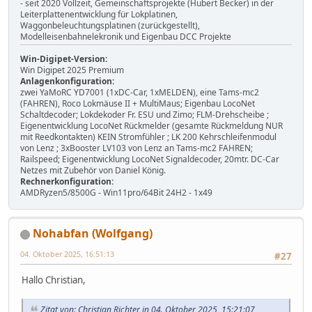
- seit 2020 Vollzeit, Gemeinschaftsprojekte (Hubert Becker) in der
Leiterplattenentwicklung für Lokplatinen,
Waggonbeleuchtungsplatinen (zurückgestellt),
Modelleisenbahnelekronik und Eigenbau DCC Projekte
Win-Digipet-Version:
Win Digipet 2025 Premium
Anlagenkonfiguration:
zwei YaMoRC YD7001 (1xDC-Car, 1xMELDEN), eine Tams-mc2
(FAHREN), Roco Lokmäuse II + MultiMaus; Eigenbau LocoNet
Schaltdecoder; Lokdekoder Fr. ESU und Zimo; FLM-Drehscheibe ;
Eigenentwicklung LocoNet Rückmelder (gesamte Rückmeldung NUR
mit Reedkontakten) KEIN Stromfühler ; LK 200 Kehrschleifenmodul
von Lenz ; 3xBooster LV103 von Lenz an Tams-mc2 FAHREN;
Railspeed; Eigenentwicklung LocoNet Signaldecoder, 20mtr. DC-Car
Netzes mit Zubehör von Daniel König.
Rechnerkonfiguration:
AMDRyzen5/8500G - Win11pro/64Bit 24H2 - 1x49
Nohabfan (Wolfgang)
04. Oktober 2025, 16:51:13
#27
Hallo Christian,
Zitat von: Christian Richter in 04. Oktober 2025, 15:21:07