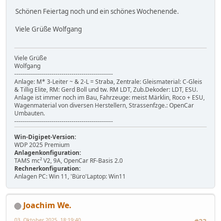
Schönen Feiertag noch und ein schönes Wochenende.
Viele Grüße Wolfgang
Viele Grüße
Wolfgang
--------------------------------------------------
Anlage: M* 3-Leiter ~ & 2-L = Straba, Zentrale: Gleismaterial: C-Gleis
& Tillig Elite, RM: Gerd Boll und tw. RM LDT, Zub.Dekoder: LDT, ESU.
Anlage ist immer noch im Bau, Fahrzeuge: meist Märklin, Roco + ESU,
Wagenmaterial von diversen Herstellern, Strassenfzge.: OpenCar
Umbauten.
--------------------------------------------------
Win-Digipet-Version:
WDP 2025 Premium
Anlagenkonfiguration:
TAMS mc² V2, 9A, OpenCar RF-Basis 2.0
Rechnerkonfiguration:
Anlagen PC: Win 11, 'Büro'Laptop: Win11
Joachim We.
03. Oktober 2025, 18:19:40