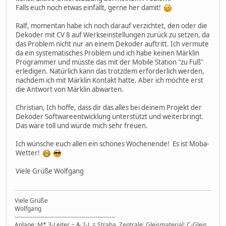
Falls euch noch etwas einfällt, gerne her damit!
Ralf, momentan habe ich noch darauf verzichtet, den oder die
Dekoder mit CV 8 auf Werkseinstellungen zurück zu setzen, da
das Problem nicht nur an einem Dekoder auftritt. Ich vermute
da ein systematisches Problem und ich habe keinen Märklin
Programmer und müsste das mit der Mobile Station "zu Fuß"
erledigen. Natürlich kann das trotzdem erforderlich werden,
nachdem ich mit Märklin Kontakt hatte. Aber ich möchte erst
die Antwort von Märklin abwarten.
Christian, Ich hoffe, dass dir das alles bei deinem Projekt der
Dekoder Softwareentwicklung unterstützt und weiterbringt.
Das wäre toll und würde mich sehr freuen.
Ich wünsche euch allen ein schönes Wochenende! Es ist Moba-
Wetter!
Viele Grüße Wolfgang
Viele Grüße
Wolfgang
--------------------------------------------------
Anlage: M* 3-Leiter ~ & 2-L = Straba, Zentrale: Gleismaterial: C-Gleis