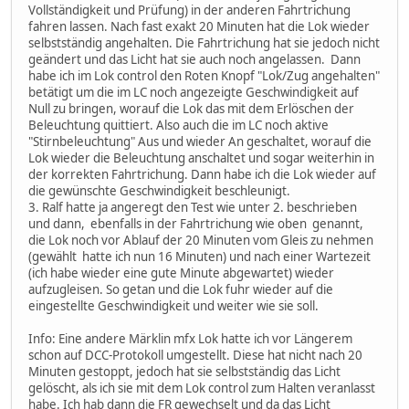
Vollständigkeit und Prüfung) in der anderen Fahrtrichung
fahren lassen. Nach fast exakt 20 Minuten hat die Lok wieder
selbstständig angehalten. Die Fahrtrichung hat sie jedoch nicht
geändert und das Licht hat sie auch noch angelassen. Dann
habe ich im Lok control den Roten Knopf "Lok/Zug angehalten"
betätigt um die im LC noch angezeigte Geschwindigkeit auf
Null zu bringen, worauf die Lok das mit dem Erlöschen der
Beleuchtung quittiert. Also auch die im LC noch aktive
"Stirnbeleuchtung" Aus und wieder An geschaltet, worauf die
Lok wieder die Beleuchtung anschaltet und sogar weiterhin in
der korrekten Fahrtrichung. Dann habe ich die Lok wieder auf
die gewünschte Geschwindigkeit beschleunigt.
3. Ralf hatte ja angeregt den Test wie unter 2. beschrieben
und dann, ebenfalls in der Fahrtrichung wie oben genannt,
die Lok noch vor Ablauf der 20 Minuten vom Gleis zu nehmen
(gewählt hatte ich nun 16 Minuten) und nach einer Wartezeit
(ich habe wieder eine gute Minute abgewartet) wieder
aufzugleisen. So getan und die Lok fuhr wieder auf die
eingestellte Geschwindigkeit und weiter wie sie soll.
Info: Eine andere Märklin mfx Lok hatte ich vor Längerem
schon auf DCC-Protokoll umgestellt. Diese hat nicht nach 20
Minuten gestoppt, jedoch hat sie selbstständig das Licht
gelöscht, als ich sie mit dem Lok control zum Halten veranlasst
habe. Ich hab dann die FR gewechselt und da das Licht