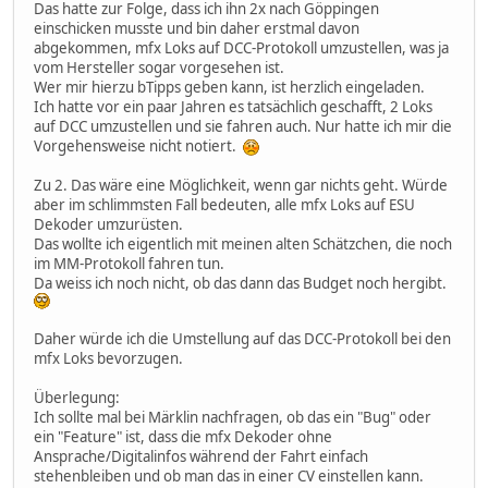
Das hatte zur Folge, dass ich ihn 2x nach Göppingen
einschicken musste und bin daher erstmal davon
abgekommen, mfx Loks auf DCC-Protokoll umzustellen, was ja
vom Hersteller sogar vorgesehen ist.
Wer mir hierzu bTipps geben kann, ist herzlich eingeladen.
Ich hatte vor ein paar Jahren es tatsächlich geschafft, 2 Loks
auf DCC umzustellen und sie fahren auch. Nur hatte ich mir die
Vorgehensweise nicht notiert.
Zu 2. Das wäre eine Möglichkeit, wenn gar nichts geht. Würde
aber im schlimmsten Fall bedeuten, alle mfx Loks auf ESU
Dekoder umzurüsten.
Das wollte ich eigentlich mit meinen alten Schätzchen, die noch
im MM-Protokoll fahren tun.
Da weiss ich noch nicht, ob das dann das Budget noch hergibt.
Daher würde ich die Umstellung auf das DCC-Protokoll bei den
mfx Loks bevorzugen.
Überlegung:
Ich sollte mal bei Märklin nachfragen, ob das ein "Bug" oder
ein "Feature" ist, dass die mfx Dekoder ohne
Ansprache/Digitalinfos während der Fahrt einfach
stehenbleiben und ob man das in einer CV einstellen kann.