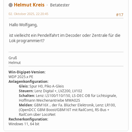
Helmut Kreis
Betatester
02. Oktober 2025, 22:20:45
#17
Hallo Wolfgang,
ist vielleicht ein Pendelfahrt im Decoder oder Zentrale für die
Lok programmiert?
Gruß
Helmut
Win-Digipet-Version:
WDP 2025.x PE
Anlagenkonfiguration:
Gleis:
Spur H0, Piko A-Gleis
Steuern:
Lenz Digital +, LVZ200, LV102
Schalten:
Lenz: LS100/110/150, LS-DEC-DB für Lichtsignale,
Hoffmann Weichenantriebe MWA02S
Melden:
GBM16X .. der Fa. Blücher Elektronik, Lenz: LR100,
(OpenDCC GBM Boost/GBM16T mit RailCom), RS-Bus +
RailCom über LocoNet
Rechnerkonfiguration:
Windows 11, 64 bit