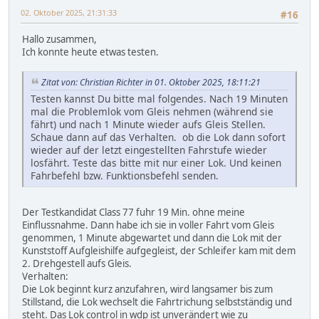
02. Oktober 2025, 21:31:33
#16
Hallo zusammen,
Ich konnte heute etwas testen.
Zitat von: Christian Richter in 01. Oktober 2025, 18:11:21
Testen kannst Du bitte mal folgendes. Nach 19 Minuten
mal die Problemlok vom Gleis nehmen (während sie
fährt) und nach 1 Minute wieder aufs Gleis Stellen.
Schaue dann auf das Verhalten. ob die Lok dann sofort
wieder auf der letzt eingestellten Fahrstufe wieder
losfährt. Teste das bitte mit nur einer Lok. Und keinen
Fahrbefehl bzw. Funktionsbefehl senden.
Der Testkandidat Class 77 fuhr 19 Min. ohne meine
Einflussnahme. Dann habe ich sie in voller Fahrt vom Gleis
genommen, 1 Minute abgewartet und dann die Lok mit der
Kunststoff Aufgleishilfe aufgegleist, der Schleifer kam mit dem
2. Drehgestell aufs Gleis.
Verhalten:
Die Lok beginnt kurz anzufahren, wird langsamer bis zum
Stillstand, die Lok wechselt die Fahrtrichung selbstständig und
steht. Das Lok control in wdp ist unverändert wie zu