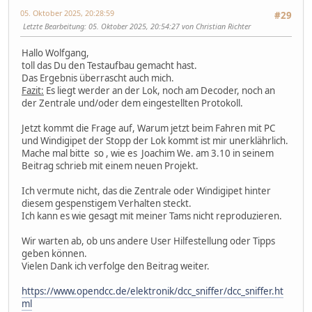
05. Oktober 2025, 20:28:59
#29
Letzte Bearbeitung
: 05. Oktober 2025, 20:54:27 von Christian Richter
Hallo Wolfgang,
toll das Du den Testaufbau gemacht hast.
Das Ergebnis überrascht auch mich.
Fazit:
Es liegt werder an der Lok, noch am Decoder, noch an
der Zentrale und/oder dem eingestellten Protokoll.
Jetzt kommt die Frage auf, Warum jetzt beim Fahren mit PC
und Windigipet der Stopp der Lok kommt ist mir unerklährlich.
Mache mal bitte so , wie es Joachim We. am 3.10 in seinem
Beitrag schrieb mit einem neuen Projekt.
Ich vermute nicht, das die Zentrale oder Windigipet hinter
diesem gespenstigem Verhalten steckt.
Ich kann es wie gesagt mit meiner Tams nicht reproduzieren.
Wir warten ab, ob uns andere User Hilfestellung oder Tipps
geben können.
Vielen Dank ich verfolge den Beitrag weiter.
https://www.opendcc.de/elektronik/dcc_sniffer/dcc_sniffer.ht
ml