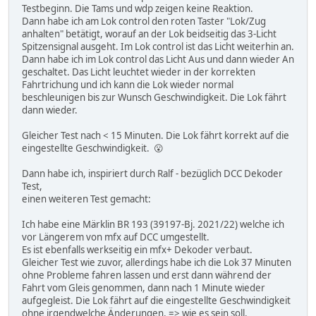
Testbeginn. Die Tams und wdp zeigen keine Reaktion.
Dann habe ich am Lok control den roten Taster "Lok/Zug
anhalten" betätigt, worauf an der Lok beidseitig das 3-Licht
Spitzensignal ausgeht. Im Lok control ist das Licht weiterhin an.
Dann habe ich im Lok control das Licht Aus und dann wieder An
geschaltet. Das Licht leuchtet wieder in der korrekten
Fahrtrichung und ich kann die Lok wieder normal
beschleunigen bis zur Wunsch Geschwindigkeit. Die Lok fährt
dann wieder.
Gleicher Test nach < 15 Minuten. Die Lok fährt korrekt auf die
eingestellte Geschwindigkeit. 😮
Dann habe ich, inspiriert durch Ralf - bezüglich DCC Dekoder
Test,
einen weiteren Test gemacht:
Ich habe eine Märklin BR 193 (39197-Bj. 2021/22) welche ich
vor Längerem von mfx auf DCC umgestellt.
Es ist ebenfalls werkseitig ein mfx+ Dekoder verbaut.
Gleicher Test wie zuvor, allerdings habe ich die Lok 37 Minuten
ohne Probleme fahren lassen und erst dann während der
Fahrt vom Gleis genommen, dann nach 1 Minute wieder
aufgegleist. Die Lok fährt auf die eingestellte Geschwindigkeit
ohne irgendwelche Änderungen. => wie es sein soll.