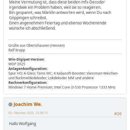
Meine Vermutung ist, dass diese beiden mfx-Decoder
irgendwie ein Problem haben, weil sie so reagieren.
Bin gespannt, was Märklin antworten wird, wenn Du nach
Göppingen schreibst.
Einen angenehmen Feiertag und ebenso Wochenende
wünsche ich abschließend.
Grüße aus Obertshausen (Hessen)
Ralf Krapp
Win-Digipet-Version:
WDP 2025
Anlagenkonfiguration:
Spur HO; K-Gleis; Tams MC; 4 Kabasoft-Booster; Viessman-Weichen-
und Rückmeldedekoder; Lokdekoder MM und andere
Rechnerkonfiguration:
Windows 7 Home Premium; Intel Core i3-530 Prozessor 1333 MHz
Joachim We.
03. Oktober 2025, 12:36:15
#20
Hallo Wolfgang