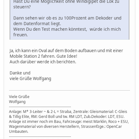
Hast Du eine Möglichkeit ohne Windigipet die Lok zu
steuern?
Dann sehen wir ob es zu 100Prozent am Dekoder und
dem Datenformat liegt.
Wenn Du den Test machen könntest, würde ich mich
freuen.
Ja, ich kann ein Oval auf dem Boden aufbauen und mit einer
Mobile Station 2 fahren. Gute Idee!
Auch darüber werde ich berichten.
Danke und
viele Grüße Wolfgang
Viele Grüße
Wolfgang
--------------------------------------------------
Anlage: M* 3-Leiter ~ & 2-L = Straba, Zentrale: Gleismaterial: C-Gleis
& Tillig Elite, RM: Gerd Boll und tw. RM LDT, Zub.Dekoder: LDT, ESU.
Anlage ist immer noch im Bau, Fahrzeuge: meist Märklin, Roco + ESU,
Wagenmaterial von diversen Herstellern, Strassenfzge.: OpenCar
Umbauten.
--------------------------------------------------