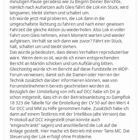
minütigen Pause geradeso wie zu Beginn Deiner Berichte,
nämlich nach Aufsetzen aufs Gleis fährt die Lok ein Stück, wird
langsamer, bleibt stehen und schaltet um.
Ich würde jetzt mal probieren, die Lok dann in die
umgeschaltete Richtung zu fahren und nach einer gewissen
Fahrzeit die gleiche Aktion zu wiederholen. Also Lok in voller
Fahrt vom Gleis nehmen, einen Moment warten und wieder
aufgleisen. Verhält sie sich dann wie zuvor? Fährt ein Stück,
hält, schaltet um und bleibt stehen.
Das würde ja bedeuten, dass dieses Verhalten reproduzierbar
wäre. Wenn dem so ist, würde ich einen entsprechenden
Bericht an Märklin schicken und um Aufklärung bitten.
Gleichzeitig würde ich im Bericht auf diese Fundstelle im WDP-
Forum verweisen, damit sich die Damen oder Herren der
Technik zusätzlich darüber informieren können, was von
Forumsteilnehmern bereits geschrieben worden ist.
Bezüglich der Umstellung von mfx auf DCC habe ich Dir ja
schon mitgeteilt, dass ich in der Betriebsanleitung zu Dampflok
18 323 die Tabelle für die Einstellung der CV 50 auf den Wert 4
für DCC und MM zu Hilfe genommen habe. Zusätzlich habe ich
dann auf einem Testkreis mit der Intellibox (alte Version) das
Protokoll auf DCC eingestellt (man könnte auch
"eingeschränkt" sagen) und anschließend die Lok auf die
Anlage gestellt. Hier mache ich Betrieb mit einer Tams MC. Die
Steuerung der Lok erfolgt ohne Probleme.