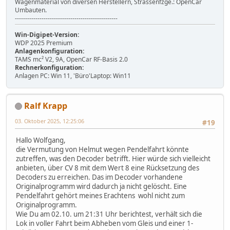
Wagenmaterial von diversen Herstellern, Strassenfzge.: OpenCar
Umbauten.
--------------------------------------------------
Win-Digipet-Version:
WDP 2025 Premium
Anlagenkonfiguration:
TAMS mc² V2, 9A, OpenCar RF-Basis 2.0
Rechnerkonfiguration:
Anlagen PC: Win 11, 'Büro'Laptop: Win11
Ralf Krapp
03. Oktober 2025, 12:25:06
#19
Hallo Wolfgang,
die Vermutung von Helmut wegen Pendelfahrt könnte
zutreffen, was den Decoder betrifft. Hier würde sich vielleicht
anbieten, über CV 8 mit dem Wert 8 eine Rücksetzung des
Decoders zu erreichen. Das im Decoder vorhandene
Originalprogramm wird dadurch ja nicht gelöscht. Eine
Pendelfahrt gehört meines Erachtens wohl nicht zum
Originalprogramm.
Wie Du am 02.10. um 21:31 Uhr berichtest, verhält sich die
Lok in voller Fahrt beim Abheben vom Gleis und einer 1-