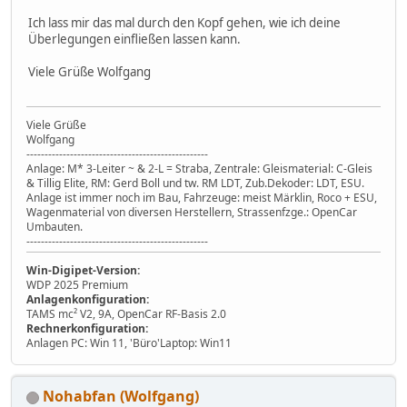
Ich lass mir das mal durch den Kopf gehen, wie ich deine
Überlegungen einfließen lassen kann.
Viele Grüße Wolfgang
Viele Grüße
Wolfgang
--------------------------------------------------
Anlage: M* 3-Leiter ~ & 2-L = Straba, Zentrale: Gleismaterial: C-Gleis
& Tillig Elite, RM: Gerd Boll und tw. RM LDT, Zub.Dekoder: LDT, ESU.
Anlage ist immer noch im Bau, Fahrzeuge: meist Märklin, Roco + ESU,
Wagenmaterial von diversen Herstellern, Strassenfzge.: OpenCar
Umbauten.
--------------------------------------------------
Win-Digipet-Version:
WDP 2025 Premium
Anlagenkonfiguration:
TAMS mc² V2, 9A, OpenCar RF-Basis 2.0
Rechnerkonfiguration:
Anlagen PC: Win 11, 'Büro'Laptop: Win11
Nohabfan (Wolfgang)