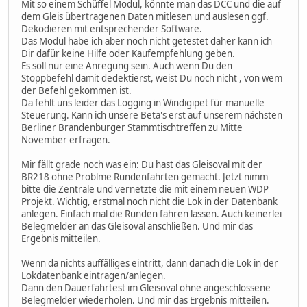
Mit so einem Schüffel Modul, könnte man das DCC und die auf
dem Gleis übertragenen Daten mitlesen und auslesen ggf.
Dekodieren mit entsprechender Software.
Das Modul habe ich aber noch nicht getestet daher kann ich
Dir dafür keine Hilfe oder Kaufempfehlung geben.
Es soll nur eine Anregung sein. Auch wenn Du den
Stoppbefehl damit dedektierst, weist Du noch nicht , von wem
der Befehl gekommen ist.
Da fehlt uns leider das Logging in Windigipet für manuelle
Steuerung. Kann ich unsere Beta's erst auf unserem nächsten
Berliner Brandenburger Stammtischtreffen zu Mitte
November erfragen.
Mir fällt grade noch was ein: Du hast das Gleisoval mit der
BR218 ohne Problme Rundenfahrten gemacht. Jetzt nimm
bitte die Zentrale und vernetzte die mit einem neuen WDP
Projekt. Wichtig, erstmal noch nicht die Lok in der Datenbank
anlegen. Einfach mal die Runden fahren lassen. Auch keinerlei
Belegmelder an das Gleisoval anschließen. Und mir das
Ergebnis mitteilen.
Wenn da nichts auffälliges eintritt, dann danach die Lok in der
Lokdatenbank eintragen/anlegen.
Dann den Dauerfahrtest im Gleisoval ohne angeschlossene
Belegmelder wiederholen. Und mir das Ergebnis mitteilen.