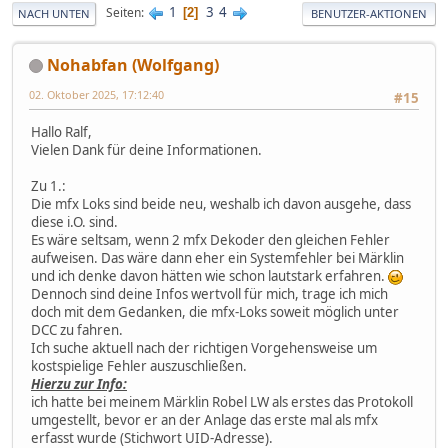
1
3
4
Seiten
2
NACH UNTEN
BENUTZER-AKTIONEN
Nohabfan (Wolfgang)
02. Oktober 2025, 17:12:40
#15
Hallo Ralf,
Vielen Dank für deine Informationen.
Zu 1.:
Die mfx Loks sind beide neu, weshalb ich davon ausgehe, dass
diese i.O. sind.
Es wäre seltsam, wenn 2 mfx Dekoder den gleichen Fehler
aufweisen. Das wäre dann eher ein Systemfehler bei Märklin
und ich denke davon hätten wie schon lautstark erfahren.
Dennoch sind deine Infos wertvoll für mich, trage ich mich
doch mit dem Gedanken, die mfx-Loks soweit möglich unter
DCC zu fahren.
Ich suche aktuell nach der richtigen Vorgehensweise um
kostspielige Fehler auszuschließen.
Hierzu zur Info:
ich hatte bei meinem Märklin Robel LW als erstes das Protokoll
umgestellt, bevor er an der Anlage das erste mal als mfx
erfasst wurde (Stichwort UID-Adresse).