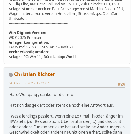
& Tillig Elite, RM: Gerd Boll und tw. RM LDT, Zub.Dekoder: LDT, ESU.
Anlage ist immer noch im Bau, Fahrzeuge: meist Märklin, Roco + ESU,
Wagenmaterial von diversen Herstellern, Strassenfzge.: OpenCar
Umbauten.
--------------------------------------------------
Win-Digipet-Version:
WDP 2025 Premium
Anlagenkonfiguration:
TAMS mc² V2, 9A, OpenCar RF-Basis 2.0
Rechnerkonfiguration:
Anlagen PC: Win 11, 'Büro'Laptop: Win11
Christian Richter
04. Oktober 2025, 15:21:07
#26
Hallo Wolfgang , danke für die Info.
Hat sich das geklärt oder steht da noch eine Antwort aus.
"Was allerdings passiert, wenn eine Lok mal 1h oder länger im
BW steht (zur Restauration, Überprüfungen,...) und das Licht
oder andere Funktionen aktiv hat und sie keine Änderungen in
Geschwindigkeit oder anderen Funktionen erhält, sollte dann