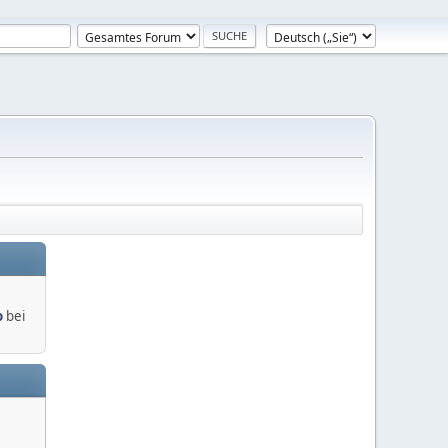
o
bei