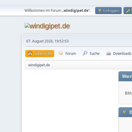
Willkommen im Forum „
windigipet.de
“.
Einloggen
07. August 2026, 19:52:53
Übersicht
Forum
Suche
Downloads
windigipet.de
Warn
Bitt
E