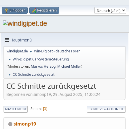
Einloggen
Registrieren
Hauptmenü
windigipet.de
Win-Digipet - deutsche Foren
►
Win-Digipet Car-System-Steuerung
►
(Moderatoren:
Markus Herzog
,
Michael Möller
)
CC Schnitte zurückgesetzt
►
CC Schnitte zurückgesetzt
Begonnen von simonp19, 29. August 2025, 11:00:24
Seiten
1
NACH UNTEN
BENUTZER-AKTIONEN
simonp19