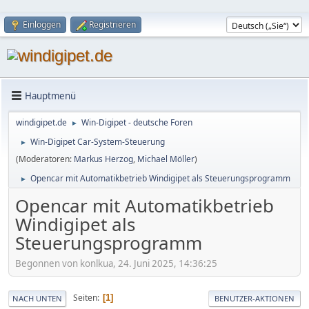
Einloggen
Registrieren
Hauptmenü
windigipet.de
Win-Digipet - deutsche Foren
►
Win-Digipet Car-System-Steuerung
►
(Moderatoren:
Markus Herzog
,
Michael Möller
)
Opencar mit Automatikbetrieb Windigipet als Steuerungsprogramm
►
Opencar mit Automatikbetrieb
Windigipet als
Steuerungsprogramm
Begonnen von konlkua, 24. Juni 2025, 14:36:25
Seiten
1
NACH UNTEN
BENUTZER-AKTIONEN