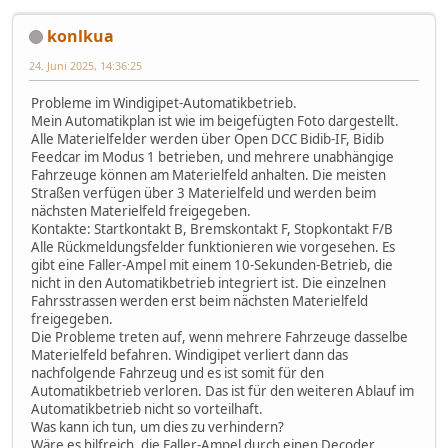
konlkua
24. Juni 2025, 14:36:25
Probleme im Windigipet-Automatikbetrieb.
Mein Automatikplan ist wie im beigefügten Foto dargestellt.
Alle Materielfelder werden über Open DCC Bidib-IF, Bidib
Feedcar im Modus 1 betrieben, und mehrere unabhängige
Fahrzeuge können am Materielfeld anhalten. Die meisten
Straßen verfügen über 3 Materielfeld und werden beim
nächsten Materielfeld freigegeben.
Kontakte: Startkontakt B, Bremskontakt F, Stopkontakt F/B
Alle Rückmeldungsfelder funktionieren wie vorgesehen. Es
gibt eine Faller-Ampel mit einem 10-Sekunden-Betrieb, die
nicht in den Automatikbetrieb integriert ist. Die einzelnen
Fahrsstrassen werden erst beim nächsten Materielfeld
freigegeben.
Die Probleme treten auf, wenn mehrere Fahrzeuge dasselbe
Materielfeld befahren. Windigipet verliert dann das
nachfolgende Fahrzeug und es ist somit für den
Automatikbetrieb verloren. Das ist für den weiteren Ablauf im
Automatikbetrieb nicht so vorteilhaft.
Was kann ich tun, um dies zu verhindern?
Wäre es hilfreich, die Faller-Ampel durch einen Decoder