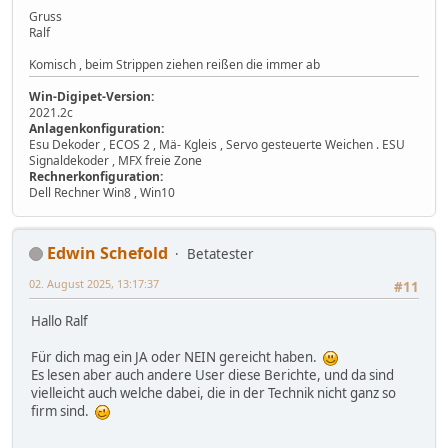
Gruss
Ralf
Komisch , beim Strippen ziehen reißen die immer ab
Win-Digipet-Version:
2021.2c
Anlagenkonfiguration:
Esu Dekoder , ECOS 2 , Mä- Kgleis , Servo gesteuerte Weichen . ESU
Signaldekoder , MFX freie Zone
Rechnerkonfiguration:
Dell Rechner Win8 , Win10
Edwin Schefold
Betatester
02. August 2025, 13:17:37
#11
Hallo Ralf
Für dich mag ein JA oder NEIN gereicht haben.
Es lesen aber auch andere User diese Berichte, und da sind
vielleicht auch welche dabei, die in der Technik nicht ganz so
firm sind.