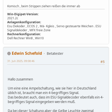
Komisch , beim Strippen ziehen reißen die immer ab
Win-Digipet-Version:
2021.2c
Anlagenkonfiguration:
Esu Dekoder , ECOS 2 , Mä- Kgleis , Servo gesteuerte Weichen . ESU
Signaldekoder , MFX freie Zone
Rechnerkonfiguration:
Dell Rechner Win8 , Win10
Edwin Schefold
Betatester
31. Juli 2025, 09:08:46
#5
Hallo zusammen
Um eine eine Ampelschaltung, wie sie hier in Deutschland
üblich ist, braucht man ein 4-begriffiges Signal.
Das bedeutet auch, dass im ESU-Signaldecoder ebenfalls ein 4-
begriffiges Signal eingegeben werden muß.
Da bei dieser Schaltung aber die Gelbe Leuchte zweimal