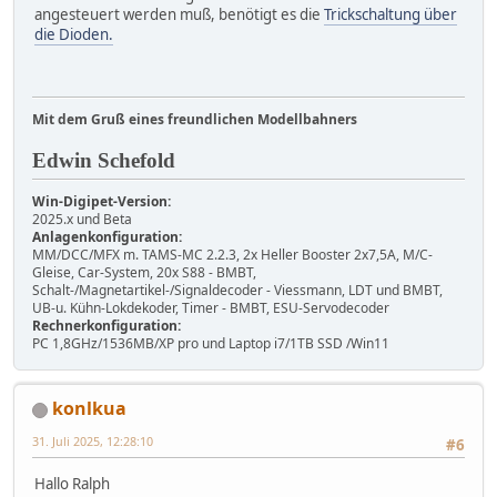
angesteuert werden muß, benötigt es die
Trickschaltung über
die Dioden.
Mit dem Gruß eines freundlichen Modellbahners
Edwin Schefold
Win-Digipet-Version:
2025.x und Beta
Anlagenkonfiguration:
MM/DCC/MFX m. TAMS-MC 2.2.3, 2x Heller Booster 2x7,5A, M/C-
Gleise, Car-System, 20x S88 - BMBT,
Schalt-/Magnetartikel-/Signaldecoder - Viessmann, LDT und BMBT,
UB-u. Kühn-Lokdekoder, Timer - BMBT, ESU-Servodecoder
Rechnerkonfiguration:
PC 1,8GHz/1536MB/XP pro und Laptop i7/1TB SSD /Win11
konlkua
31. Juli 2025, 12:28:10
#6
Hallo Ralph