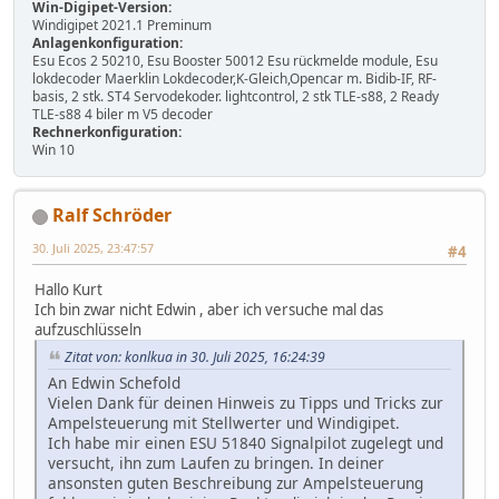
Win-Digipet-Version:
Windigipet 2021.1 Preminum
Anlagenkonfiguration:
Esu Ecos 2 50210, Esu Booster 50012 Esu rückmelde module, Esu
lokdecoder Maerklin Lokdecoder,K-Gleich,Opencar m. Bidib-IF, RF-
basis, 2 stk. ST4 Servodekoder. lightcontrol, 2 stk TLE-s88, 2 Ready
TLE-s88 4 biler m V5 decoder
Rechnerkonfiguration:
Win 10
Ralf Schröder
30. Juli 2025, 23:47:57
#4
Hallo Kurt
Ich bin zwar nicht Edwin , aber ich versuche mal das
aufzuschlüsseln
Zitat von: konlkua in 30. Juli 2025, 16:24:39
An Edwin Schefold
Vielen Dank für deinen Hinweis zu Tipps und Tricks zur
Ampelsteuerung mit Stellwerter und Windigipet.
Ich habe mir einen ESU 51840 Signalpilot zugelegt und
versucht, ihn zum Laufen zu bringen. In deiner
ansonsten guten Beschreibung zur Ampelsteuerung