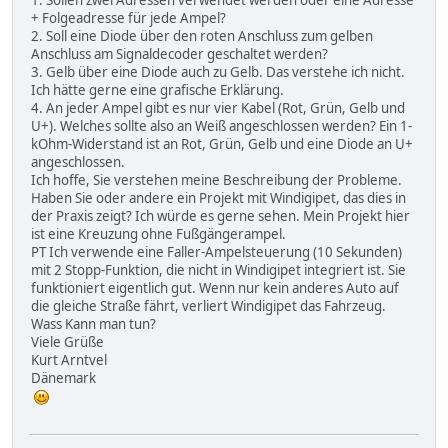
+ Folgeadresse für jede Ampel?
2. Soll eine Diode über den roten Anschluss zum gelben
Anschluss am Signaldecoder geschaltet werden?
3. Gelb über eine Diode auch zu Gelb. Das verstehe ich nicht.
Ich hätte gerne eine grafische Erklärung.
4. An jeder Ampel gibt es nur vier Kabel (Rot, Grün, Gelb und
U+). Welches sollte also an Weiß angeschlossen werden? Ein 1-
kOhm-Widerstand ist an Rot, Grün, Gelb und eine Diode an U+
angeschlossen.
Ich hoffe, Sie verstehen meine Beschreibung der Probleme.
Haben Sie oder andere ein Projekt mit Windigipet, das dies in
der Praxis zeigt? Ich würde es gerne sehen. Mein Projekt hier
ist eine Kreuzung ohne Fußgängerampel.
PT Ich verwende eine Faller-Ampelsteuerung (10 Sekunden)
mit 2 Stopp-Funktion, die nicht in Windigipet integriert ist. Sie
funktioniert eigentlich gut. Wenn nur kein anderes Auto auf
die gleiche Straße fährt, verliert Windigipet das Fahrzeug.
Wass Kann man tun?
Viele Grüße
Kurt Arntvel
Dänemark