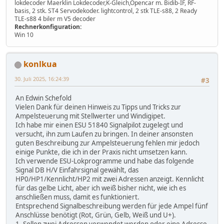
lokdecoder Maerklin Lokdecoder,K-Gleich,Opencar m. Bidib-IF, RF-
basis, 2 stk. ST4 Servodekoder. lightcontrol, 2 stk TLE-s88, 2 Ready
TLE-s88 4 biler m V5 decoder
Rechnerkonfiguration:
Win 10
konlkua
30. Juli 2025, 16:24:39
#3
An Edwin Schefold
Vielen Dank für deinen Hinweis zu Tipps und Tricks zur
Ampelsteuerung mit Stellwerter und Windigipet.
Ich habe mir einen ESU 51840 Signalpilot zugelegt und
versucht, ihn zum Laufen zu bringen. In deiner ansonsten
guten Beschreibung zur Ampelsteuerung fehlen mir jedoch
einige Punkte, die ich in der Praxis nicht umsetzen kann.
Ich verwende ESU-Lokprogramme und habe das folgende
Signal DB H/V Einfahrsignal gewählt, das
HP0/HP1/Kennlicht/HP2 mit zwei Adressen anzeigt. Kennlicht
für das gelbe Licht, aber ich weiß bisher nicht, wie ich es
anschließen muss, damit es funktioniert.
Entsprechend Signalbeschreibung werden für jede Ampel fünf
Anschlüsse benötigt (Rot, Grün, Gelb, Weiß und U+).
1. Sollen zwei Adressen verwendet werden oder eine Adresse