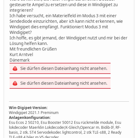
gesteuerte Ampel zu ersetzen und diese in Windigipet zu
integrieren?
Ich habe versucht, ein Materielfeld im Modus 3 mit einer
Sendediode einzurichten, aber ich kann nicht erkennen, wie
Windigipet dies empfängt. Funktioniert Modus 3 mit
Windigipet?
Ich hoffe, es gibt jemand, der Windigipet nutzt und mir bei der
Lösung helfen kann.
Mit freundlichen Grüßen
Kurt Arntvel
Dänemark
Sie dürfen diesen Dateianhang nicht ansehen.
Sie dürfen diesen Dateianhang nicht ansehen.
Win-Digipet-Version:
Windigipet 2021.1 Preminum
Anlagenkonfiguration:
Esu Ecos 2 50210, Esu Booster 50012 Esu rückmelde module, Esu
lokdecoder Maerklin Lokdecoder,K-Gleich,Opencar m. Bidib-IF, RF-
basis, 2 stk. ST4 Servodekoder. lightcontrol, 2 stk TLE-s88, 2 Ready
TLE-s88 4 biler m V5 decoder