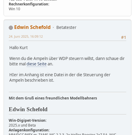
Rechnerkonfiguration:
Win 10
Edwin Schefold
Betatester
24. Juni 2025, 16:09:12
#1
Hallo Kurt
Wenn du die Ampeln über WDP steuern willst, dann schaue dir
bitte mal
diese Seite
an.
HIer im Anhang ist eine Datei in der die Steuerung der
Ampeln beschrieben ist.
Mit dem Gruß eines freundlichen Modellbahners
Edwin Schefold
Win-Digipet-Version:
2025.x und Beta
Anlagenkonfiguration:
MM/DCC/MFX m. TAMS-MC 2.2.3, 2x Heller Booster 2x7,5A, M/C-