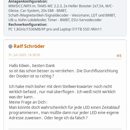
Anlagenkonfiguration:
MM/DCC/MFX m. TAMS-MC 2.2.3, 2x Heller Booster 2x7,5A, M/C-
Gleise, Car-System, 20x S88 - BMBT,
Schalt-/Magnetartikel-/Signaldecoder - Viessmann, LDT und BMBT,
UB-u. Kühn-Lokdekoder, Timer - BMBT, ESU-Servodecoder
Rechnerkonfiguration:
PC 1,8GHz/1536MB/XP pro und Laptop i7/1TB SSD /Win11
Ralf Schröder
31. Juli 2025, 14:38:50
#8
Hallo Edwin , besten Dank
so ist das schon besser zu verstehen . Die Durchflussrichtung
der Dioden ist so richtig ?
Ich habe mich bisher mit dem Stellwerkswärter noch nicht
wirklich befasst , nur mal überflogen . Ich weiß nicht wirklich
was der kann .
Meine Frage an Dich :
Man könnte doch wahrscheinlich für jede LED einen Zeitablauf
programmieren , man müßte dann nur jeder LED eine eigene
Adresse zuweisen . Oder liege ich da falsch ?