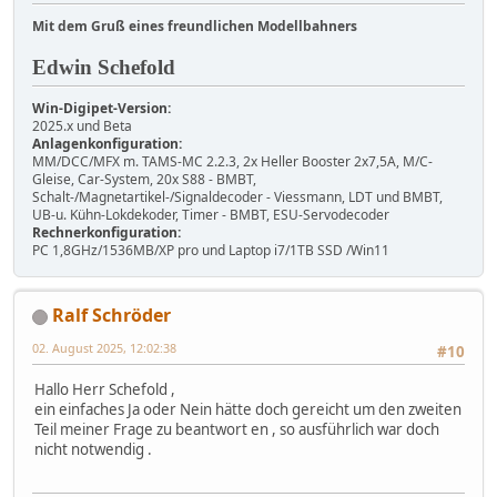
Mit dem Gruß eines freundlichen Modellbahners
Edwin Schefold
Win-Digipet-Version:
2025.x und Beta
Anlagenkonfiguration:
MM/DCC/MFX m. TAMS-MC 2.2.3, 2x Heller Booster 2x7,5A, M/C-
Gleise, Car-System, 20x S88 - BMBT,
Schalt-/Magnetartikel-/Signaldecoder - Viessmann, LDT und BMBT,
UB-u. Kühn-Lokdekoder, Timer - BMBT, ESU-Servodecoder
Rechnerkonfiguration:
PC 1,8GHz/1536MB/XP pro und Laptop i7/1TB SSD /Win11
Ralf Schröder
02. August 2025, 12:02:38
#10
Hallo Herr Schefold ,
ein einfaches Ja oder Nein hätte doch gereicht um den zweiten
Teil meiner Frage zu beantwort en , so ausführlich war doch
nicht notwendig .