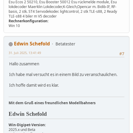
Esu Ecos 2 50210, Esu Booster 50012 Esu rückmelde module, Esu
lokdecoder Maerklin Lokdecoder,K-Gleich,Opencar m. Bidib-IF, RF-
basis, 2 stk. ST4 Servodekoder. lightcontrol, 2 stk TLE-s88, 2 Ready
TLE-s88 4 biler m V5 decoder
Rechnerkonfiguration:
Win 10
Edwin Schefold
Betatester
31. Juli 2025, 13:41:49
#7
Hallo zusammen
Ich habe mal versucht es in einem Bild zu veranschaulichen.
Ich hoffe damit wird es klar.
Mit dem Gruß eines freundlichen Modellbahners
Edwin Schefold
Win-Digipet-Version:
2025.x und Beta