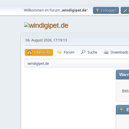
Willkommen im Forum „
windigipet.de
“.
Einloggen
06. August 2026, 17:19:13
Übersicht
Forum
Suche
Downloads
windigipet.de
Warn
Bitt
E