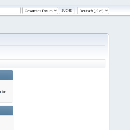
o
bei