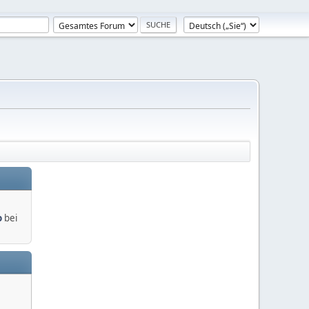
o
bei