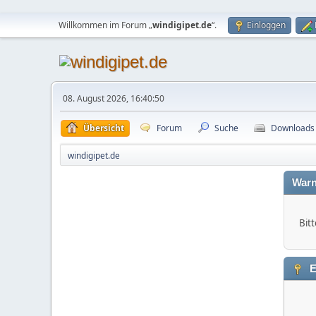
Willkommen im Forum „
windigipet.de
“.
Einloggen
08. August 2026, 16:40:50
Übersicht
Forum
Suche
Downloads
windigipet.de
Warn
Bitt
E