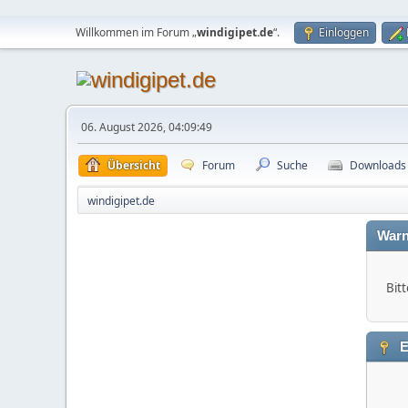
Willkommen im Forum „
windigipet.de
“.
Einloggen
06. August 2026, 04:09:49
Übersicht
Forum
Suche
Downloads
windigipet.de
Warn
Bitt
E