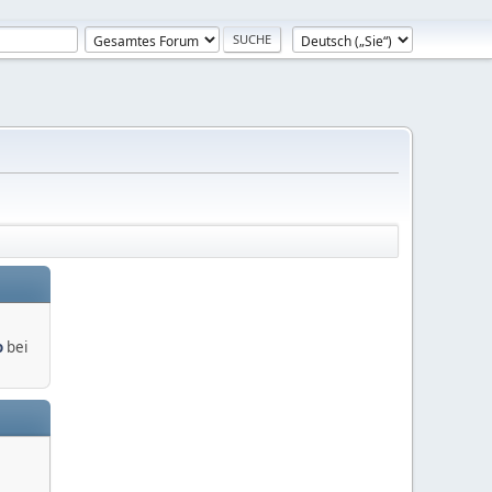
o
bei