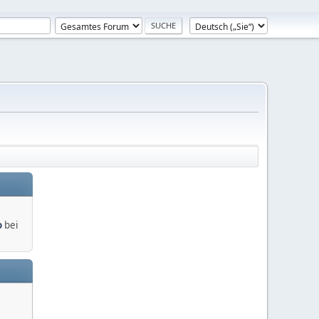
o
bei