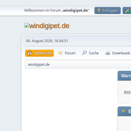
Willkommen im Forum „
windigipet.de
“.
Einloggen
06. August 2026, 16:34:31
Übersicht
Forum
Suche
Downloads
windigipet.de
Warn
Bitt
E