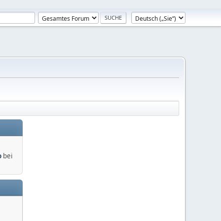
o
bei