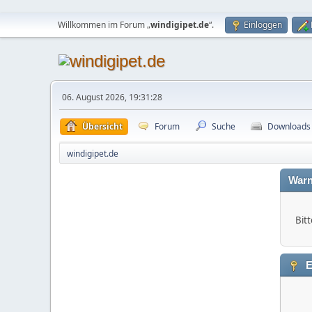
Willkommen im Forum „
windigipet.de
“.
Einloggen
06. August 2026, 19:31:28
Übersicht
Forum
Suche
Downloads
windigipet.de
Warn
Bitt
E