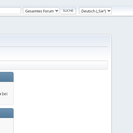
o
bei