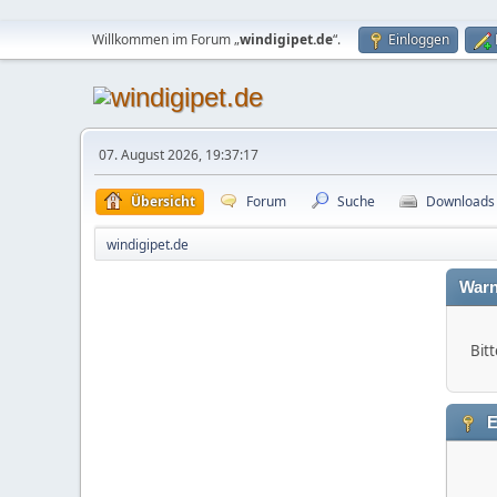
Willkommen im Forum „
windigipet.de
“.
Einloggen
07. August 2026, 19:37:17
Übersicht
Forum
Suche
Downloads
windigipet.de
Warn
Bitt
E