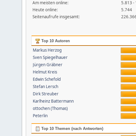
Am meisten online:
5.813 - 
Heute online:
5.744
Seitenaufrufe insgesamt:
226.36
Top 10 Autoren
Markus Herzog
Sven Spiegelhauer
Jürgen Gräbner
Helmut Kreis
Edwin Schefold
Stefan Lersch
Dirk Streuber
Karlheinz Battermann
ottochen (Thomas)
Peterlin
Top 10 Themen (nach Antworten)