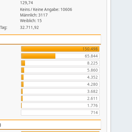
129,74
Keins / Keine Angabe: 10606
Männlich: 3117
Weiblich: 15
 Tag:
32.711,92
150.498
65.844
8.225
5.860
4.352
4.280
3.682
2.611
1.776
714
)