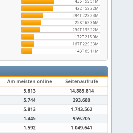
435T 5S 51M
422T 5S 22M
294T 22S 23M
258T 6S 36M
254T 13S 22M
172T 21S 0M
167T 22S 33M
143T 6S 11M
Am meisten online
Seitenaufrufe
5.813
14.885.814
5.744
293.680
5.813
1.743.562
1.445
959.205
1.592
1.049.641