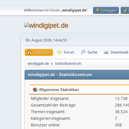
Willkommen im Forum „
windigipet.de
“.
Einloggen
06. August 2026, 14:44:55
Übersicht
Forum
Suche
Downloads
windigipet.de
Statistikzentrum
►
windigipet.de - Statistikzentrum
Allgemeine Statistiken
Mitglieder insgesamt:
13.738
Gesamtzahl der Beiträge:
286.14
Themen insgesamt:
38.524
Kategorien insgesamt:
7
Benutzer online:
308