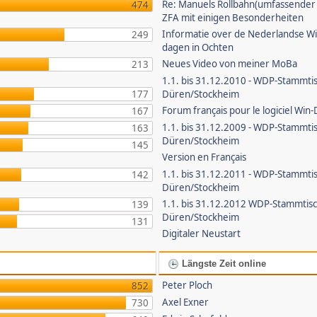
Re: Manuels Rollbahn(umfassender B
474
ZFA mit einigen Besonderheiten
Informatie over de Nederlandse W
249
dagen in Ochten
Neues Video von meiner MoBa
213
1.1. bis 31.12.2010 - WDP-Stammti
177
Düren/Stockheim
Forum français pour le logiciel Win-
167
1.1. bis 31.12.2009 - WDP-Stammti
163
Düren/Stockheim
145
Version en Français
1.1. bis 31.12.2011 - WDP-Stammti
142
Düren/Stockheim
1.1. bis 31.12.2012 WDP-Stammtis
139
Düren/Stockheim
131
Digitaler Neustart
Längste Zeit online
Peter Ploch
852
Axel Exner
730