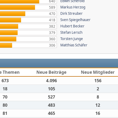
Edwin Schefold
640
Markus Herzog
589
Dirk Streuber
470
Sven Spiegelhauer
418
Hubert Becker
382
Stefan Lersch
379
Torsten Junge
360
Matthias Schäfer
306
e Themen
Neue Beiträge
Neue Mitglieder
673
4.096
156
18
105
2
70
527
8
80
483
12
81
465
16