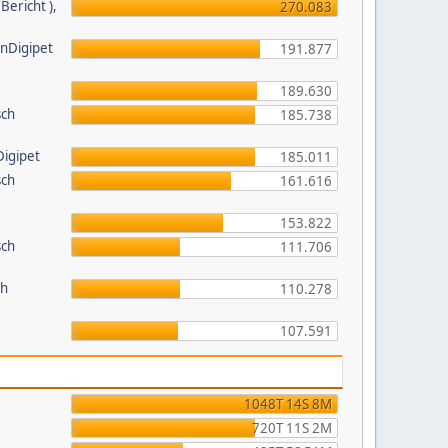
ericht ),
270.083
inDigipet
191.877
189.630
sch
185.738
Digipet
185.011
sch
161.616
153.822
sch
111.706
ch
110.278
107.591
1048T 14S 8M
720T 11S 2M