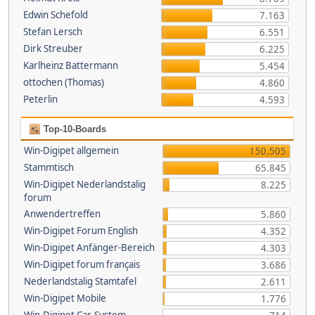
Edwin Schefold
7.163
Stefan Lersch
6.551
Dirk Streuber
6.225
Karlheinz Battermann
5.454
ottochen (Thomas)
4.860
Peterlin
4.593
Top-10-Boards
Win-Digipet allgemein
150.505
Stammtisch
65.845
Win-Digipet Nederlandstalig
8.225
forum
Anwendertreffen
5.860
Win-Digipet Forum English
4.352
Win-Digipet Anfänger-Bereich
4.303
Win-Digipet forum français
3.686
Nederlandstalig Stamtafel
2.611
Win-Digipet Mobile
1.776