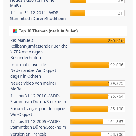
Neues Video von meiner
139
MoBa
1.1. bis 31.12.2011 - WDP-
131
Stammtisch Düren/Stockheim
Top 10 Themen (nach Aufrufen)
Re: Manuels
270.216
Rollbahn(umfassender Bericht
), ZFA mit einigen
Besonderheiten
Informatie over de
192.006
Nederlandse WinDigipet
dagen in Ochten
Neues Video von meiner
189.875
MoBa
1.1. bis 31.12.2010 - WDP-
185.764
Stammtisch Düren/Stockheim
Forum français pour le logiciel
185.108
Win-Digipet
1.1. bis 31.12.2009 - WDP-
161.867
Stammtisch Düren/Stockheim
Version en Français
153.906