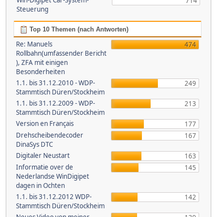
Win-Digipet Car-System-
714
Steuerung
Top 10 Themen (nach Antworten)
Re: Manuels
474
Rollbahn(umfassender Bericht
), ZFA mit einigen
Besonderheiten
1.1. bis 31.12.2010 - WDP-
249
Stammtisch Düren/Stockheim
1.1. bis 31.12.2009 - WDP-
213
Stammtisch Düren/Stockheim
Version en Français
177
Drehscheibendecoder
167
DinaSys DTC
Digitaler Neustart
163
Informatie over de
145
Nederlandse WinDigipet
dagen in Ochten
1.1. bis 31.12.2012 WDP-
142
Stammtisch Düren/Stockheim