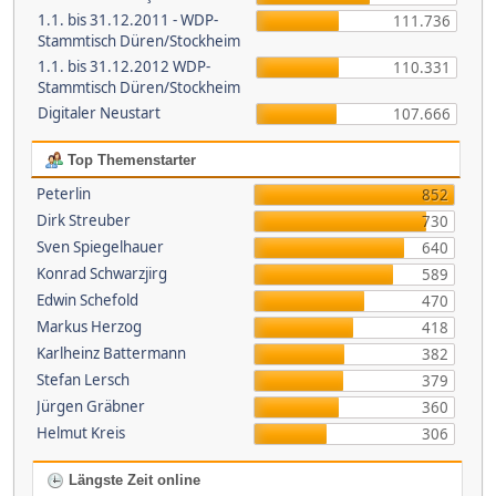
1.1. bis 31.12.2011 - WDP-
111.736
Stammtisch Düren/Stockheim
1.1. bis 31.12.2012 WDP-
110.331
Stammtisch Düren/Stockheim
Digitaler Neustart
107.666
Top Themenstarter
Peterlin
852
Dirk Streuber
730
Sven Spiegelhauer
640
Konrad Schwarzjirg
589
Edwin Schefold
470
Markus Herzog
418
Karlheinz Battermann
382
Stefan Lersch
379
Jürgen Gräbner
360
Helmut Kreis
306
Längste Zeit online