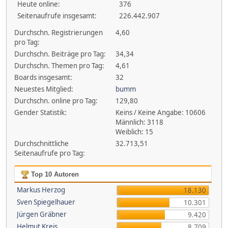
Heute online:
376
Seitenaufrufe insgesamt:
226.442.907
Durchschn. Registrierungen
4,60
pro Tag:
Durchschn. Beiträge pro Tag:
34,34
Durchschn. Themen pro Tag:
4,61
Boards insgesamt:
32
Neuestes Mitglied:
bumm
Durchschn. online pro Tag:
129,80
Gender Statistik:
Keins / Keine Angabe: 10606
Männlich: 3118
Weiblich: 15
Durchschnittliche
32.713,51
Seitenaufrufe pro Tag:
Top 10 Autoren
Markus Herzog
18.130
Sven Spiegelhauer
10.301
Jürgen Gräbner
9.420
Helmut Kreis
8.709