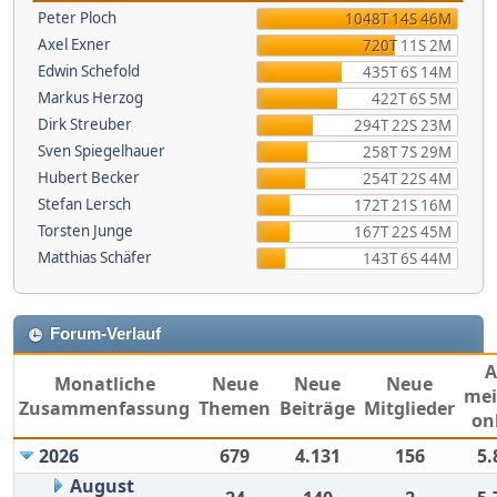
Peter Ploch
1048T 14S 46M
Axel Exner
720T 11S 2M
Edwin Schefold
435T 6S 14M
Markus Herzog
422T 6S 5M
Dirk Streuber
294T 22S 23M
Sven Spiegelhauer
258T 7S 29M
Hubert Becker
254T 22S 4M
Stefan Lersch
172T 21S 16M
Torsten Junge
167T 22S 45M
Matthias Schäfer
143T 6S 44M
Forum-Verlauf
Monatliche
Neue
Neue
Neue
mei
Zusammenfassung
Themen
Beiträge
Mitglieder
on
2026
679
4.131
156
5.
August