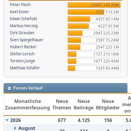
Peter Ploch
1048T 14S 35M
Axel Exner
720T 11S 2M
Edwin Schefold
435T 6S 14M
Markus Herzog
422T 6S 5M
Dirk Streuber
294T 22S 23M
Sven Spiegelhauer
258T 7S 24M
Hubert Becker
254T 22S 1M
Stefan Lersch
172T 21S 16M
Torsten Junge
167T 22S 45M
Matthias Schäfer
143T 6S 44M
Forum-Verlauf
Monatliche
Neue
Neue
Neue
mei
Zusammenfassung
Themen
Beiträge
Mitglieder
on
2026
677
4.125
156
5.
August