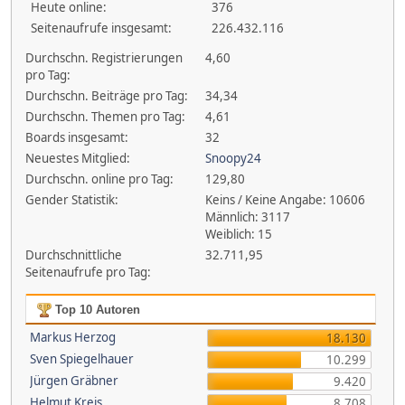
Heute online:
376
Seitenaufrufe insgesamt:
226.432.116
Durchschn. Registrierungen
4,60
pro Tag:
Durchschn. Beiträge pro Tag:
34,34
Durchschn. Themen pro Tag:
4,61
Boards insgesamt:
32
Neuestes Mitglied:
Snoopy24
Durchschn. online pro Tag:
129,80
Gender Statistik:
Keins / Keine Angabe: 10606
Männlich: 3117
Weiblich: 15
Durchschnittliche
32.711,95
Seitenaufrufe pro Tag:
Top 10 Autoren
Markus Herzog
18.130
Sven Spiegelhauer
10.299
Jürgen Gräbner
9.420
Helmut Kreis
8.708