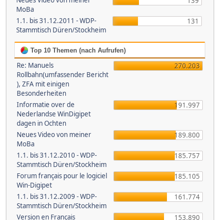
Neues Video von meiner
139
MoBa
1.1. bis 31.12.2011 - WDP-
131
Stammtisch Düren/Stockheim
Top 10 Themen (nach Aufrufen)
Re: Manuels
270.203
Rollbahn(umfassender Bericht
), ZFA mit einigen
Besonderheiten
Informatie over de
191.997
Nederlandse WinDigipet
dagen in Ochten
Neues Video von meiner
189.800
MoBa
1.1. bis 31.12.2010 - WDP-
185.757
Stammtisch Düren/Stockheim
Forum français pour le logiciel
185.105
Win-Digipet
1.1. bis 31.12.2009 - WDP-
161.774
Stammtisch Düren/Stockheim
Version en Français
153.890