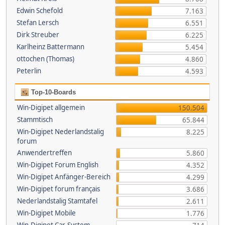
Edwin Schefold
7.163
Stefan Lersch
6.551
Dirk Streuber
6.225
Karlheinz Battermann
5.454
ottochen (Thomas)
4.860
Peterlin
4.593
Top-10-Boards
Win-Digipet allgemein
150.504
Stammtisch
65.844
Win-Digipet Nederlandstalig
8.225
forum
Anwendertreffen
5.860
Win-Digipet Forum English
4.352
Win-Digipet Anfänger-Bereich
4.299
Win-Digipet forum français
3.686
Nederlandstalig Stamtafel
2.611
Win-Digipet Mobile
1.776