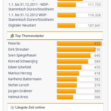
1.1. bis 31.12.2011 - WDP-
111.725
Stammtisch Düren/Stockheim
1.1. bis 31.12.2012 WDP-
110.326
Stammtisch Düren/Stockheim
Digitaler Neustart
107.641
Top Themenstarter
Peterlin
852
Dirk Streuber
730
Sven Spiegelhauer
640
Konrad Schwarzjirg
589
Edwin Schefold
470
Markus Herzog
418
Karlheinz Battermann
382
Stefan Lersch
379
Jürgen Gräbner
360
Helmut Kreis
306
Längste Zeit online