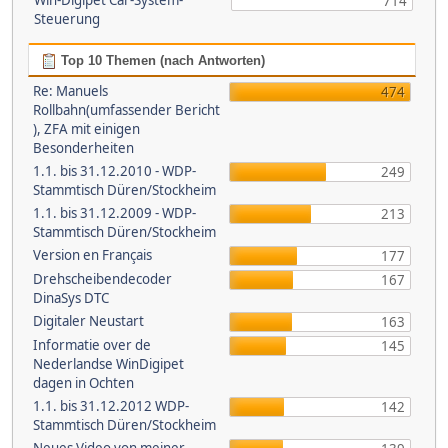
Win-Digipet Car-System-
714
Steuerung
Top 10 Themen (nach Antworten)
Re: Manuels
474
Rollbahn(umfassender Bericht
), ZFA mit einigen
Besonderheiten
1.1. bis 31.12.2010 - WDP-
249
Stammtisch Düren/Stockheim
1.1. bis 31.12.2009 - WDP-
213
Stammtisch Düren/Stockheim
Version en Français
177
Drehscheibendecoder
167
DinaSys DTC
Digitaler Neustart
163
Informatie over de
145
Nederlandse WinDigipet
dagen in Ochten
1.1. bis 31.12.2012 WDP-
142
Stammtisch Düren/Stockheim