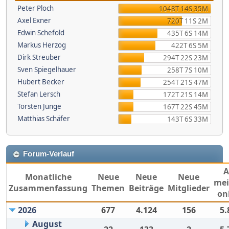
Peter Ploch
1048T 14S 35M
Axel Exner
720T 11S 2M
Edwin Schefold
435T 6S 14M
Markus Herzog
422T 6S 5M
Dirk Streuber
294T 22S 23M
Sven Spiegelhauer
258T 7S 10M
Hubert Becker
254T 21S 47M
Stefan Lersch
172T 21S 14M
Torsten Junge
167T 22S 45M
Matthias Schäfer
143T 6S 33M
Forum-Verlauf
Monatliche
Neue
Neue
Neue
mei
Zusammenfassung
Themen
Beiträge
Mitglieder
on
2026
677
4.124
156
5.
August