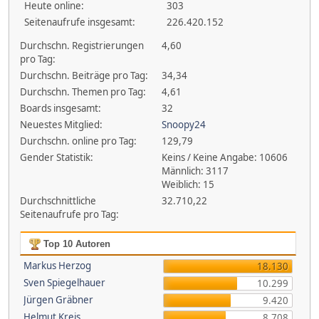
Heute online:
303
Seitenaufrufe insgesamt:
226.420.152
Durchschn. Registrierungen
4,60
pro Tag:
Durchschn. Beiträge pro Tag:
34,34
Durchschn. Themen pro Tag:
4,61
Boards insgesamt:
32
Neuestes Mitglied:
Snoopy24
Durchschn. online pro Tag:
129,79
Gender Statistik:
Keins / Keine Angabe: 10606
Männlich: 3117
Weiblich: 15
Durchschnittliche
32.710,22
Seitenaufrufe pro Tag:
Top 10 Autoren
Markus Herzog
18.130
Sven Spiegelhauer
10.299
Jürgen Gräbner
9.420
Helmut Kreis
8.708