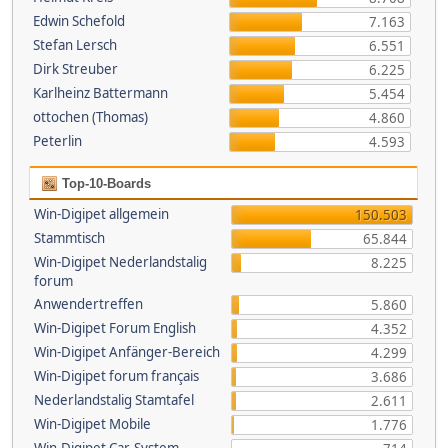
Edwin Schefold
7.163
Stefan Lersch
6.551
Dirk Streuber
6.225
Karlheinz Battermann
5.454
ottochen (Thomas)
4.860
Peterlin
4.593
Top-10-Boards
Win-Digipet allgemein
150.503
Stammtisch
65.844
Win-Digipet Nederlandstalig
8.225
forum
Anwendertreffen
5.860
Win-Digipet Forum English
4.352
Win-Digipet Anfänger-Bereich
4.299
Win-Digipet forum français
3.686
Nederlandstalig Stamtafel
2.611
Win-Digipet Mobile
1.776