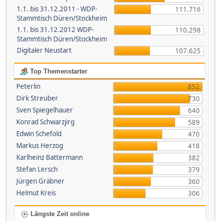
1.1. bis 31.12.2011 - WDP-
111.716
Stammtisch Düren/Stockheim
1.1. bis 31.12.2012 WDP-
110.298
Stammtisch Düren/Stockheim
Digitaler Neustart
107.625
Top Themenstarter
Peterlin
852
Dirk Streuber
730
Sven Spiegelhauer
640
Konrad Schwarzjirg
589
Edwin Schefold
470
Markus Herzog
418
Karlheinz Battermann
382
Stefan Lersch
379
Jürgen Gräbner
360
Helmut Kreis
306
Längste Zeit online