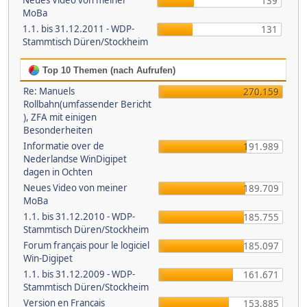
Neues Video von meiner
139
MoBa
1.1. bis 31.12.2011 - WDP-
131
Stammtisch Düren/Stockheim
Top 10 Themen (nach Aufrufen)
Re: Manuels
270.159
Rollbahn(umfassender Bericht
), ZFA mit einigen
Besonderheiten
Informatie over de
191.989
Nederlandse WinDigipet
dagen in Ochten
Neues Video von meiner
189.709
MoBa
1.1. bis 31.12.2010 - WDP-
185.755
Stammtisch Düren/Stockheim
Forum français pour le logiciel
185.097
Win-Digipet
1.1. bis 31.12.2009 - WDP-
161.671
Stammtisch Düren/Stockheim
Version en Français
153.885