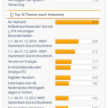
Win-Digipet Car-System-
714
Steuerung
Top 10 Themen (nach Antworten)
Re: Manuels
474
Rollbahn(umfassender Bericht
), ZFA mit einigen
Besonderheiten
1.1. bis 31.12.2010 - WDP-
249
Stammtisch Düren/Stockheim
1.1. bis 31.12.2009 - WDP-
213
Stammtisch Düren/Stockheim
Version en Français
177
Drehscheibendecoder
167
DinaSys DTC
Digitaler Neustart
163
Informatie over de
145
Nederlandse WinDigipet
dagen in Ochten
1.1. bis 31.12.2012 WDP-
142
Stammtisch Düren/Stockheim