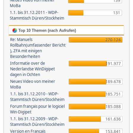
Neues Video von meiner
139
MoBa
1.1. bis 31.12.2011 - WDP-
131
Stammtisch Düren/Stockheim
Top 10 Themen (nach Aufrufen)
Re: Manuels
270.124
Rollbahn(umfassender Bericht
), ZFA mit einigen
Besonderheiten
Informatie over de
191.977
Nederlandse WinDigipet
dagen in Ochten
Neues Video von meiner
189.678
MoBa
1.1. bis 31.12.2010 - WDP-
185.751
Stammtisch Düren/Stockheim
Forum français pour le logiciel
185.088
Win-Digipet
1.1. bis 31.12.2009 - WDP-
161.636
Stammtisch Düren/Stockheim
Version en Français
153.841