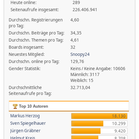
Heute online:
289
Seitenaufrufe insgesamt:
226.406.941
Durchschn. Registrierungen
4,60
pro Tag:
Durchschn. Beiträge pro Tag:
34,35
Durchschn. Themen pro Tag:
4,61
Boards insgesamt:
32
Neuestes Mitglied:
Snoopy24
Durchschn. online pro Tag:
129,76
Gender Statistik:
Keins / Keine Angabe: 10606
Männlich: 3117
Weiblich: 15
Durchschnittliche
32.713,04
Seitenaufrufe pro Tag:
Top 10 Autoren
Markus Herzog
18.130
Sven Spiegelhauer
10.299
Jürgen Gräbner
9.420
Helmut Kreis
8.708