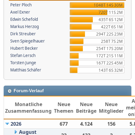
Peter Ploch
1048T 14S 30M
Axel Exner
720T 11S 2M
Edwin Schefold
435T 6S 12M
Markus Herzog
422T 6S 1M
Dirk Streuber
294T 22S 23M
Sven Spiegelhauer
258T 7S 2M
Hubert Becker
254T 17S 20M
Stefan Lersch
172T 21S 11M
Torsten Junge
167T 22S 45M
Matthias Schäfer
143T 6S 32M
Forum-Verlauf
Monatliche
Neue
Neue
Neue
mei
Zusammenfassung
Themen
Beiträge
Mitglieder
on
2026
677
4.124
156
5.
August