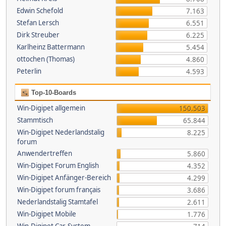
Edwin Schefold
7.163
Stefan Lersch
6.551
Dirk Streuber
6.225
Karlheinz Battermann
5.454
ottochen (Thomas)
4.860
Peterlin
4.593
Top-10-Boards
Win-Digipet allgemein
150.503
Stammtisch
65.844
Win-Digipet Nederlandstalig
8.225
forum
Anwendertreffen
5.860
Win-Digipet Forum English
4.352
Win-Digipet Anfänger-Bereich
4.299
Win-Digipet forum français
3.686
Nederlandstalig Stamtafel
2.611
Win-Digipet Mobile
1.776