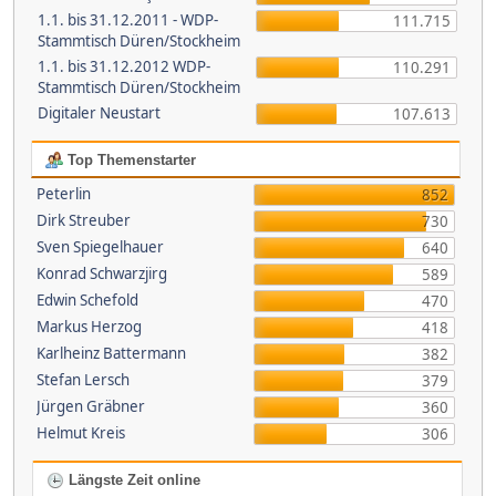
1.1. bis 31.12.2011 - WDP-
111.715
Stammtisch Düren/Stockheim
1.1. bis 31.12.2012 WDP-
110.291
Stammtisch Düren/Stockheim
Digitaler Neustart
107.613
Top Themenstarter
Peterlin
852
Dirk Streuber
730
Sven Spiegelhauer
640
Konrad Schwarzjirg
589
Edwin Schefold
470
Markus Herzog
418
Karlheinz Battermann
382
Stefan Lersch
379
Jürgen Gräbner
360
Helmut Kreis
306
Längste Zeit online