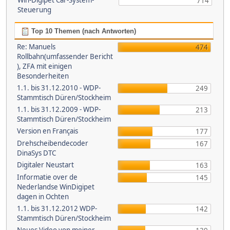
Win-Digipet Car-System-
714
Steuerung
Top 10 Themen (nach Antworten)
Re: Manuels
474
Rollbahn(umfassender Bericht
), ZFA mit einigen
Besonderheiten
1.1. bis 31.12.2010 - WDP-
249
Stammtisch Düren/Stockheim
1.1. bis 31.12.2009 - WDP-
213
Stammtisch Düren/Stockheim
Version en Français
177
Drehscheibendecoder
167
DinaSys DTC
Digitaler Neustart
163
Informatie over de
145
Nederlandse WinDigipet
dagen in Ochten
1.1. bis 31.12.2012 WDP-
142
Stammtisch Düren/Stockheim