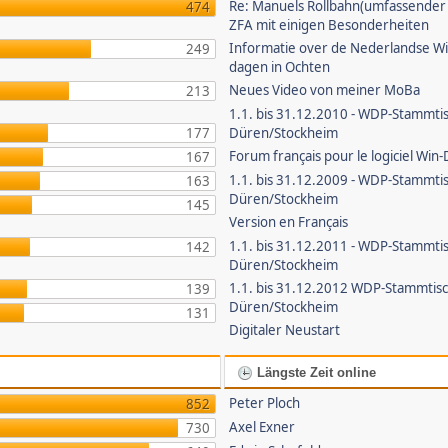
Re: Manuels Rollbahn(umfassender B
474
ZFA mit einigen Besonderheiten
Informatie over de Nederlandse W
249
dagen in Ochten
Neues Video von meiner MoBa
213
1.1. bis 31.12.2010 - WDP-Stammti
177
Düren/Stockheim
Forum français pour le logiciel Win-
167
1.1. bis 31.12.2009 - WDP-Stammti
163
Düren/Stockheim
145
Version en Français
1.1. bis 31.12.2011 - WDP-Stammti
142
Düren/Stockheim
1.1. bis 31.12.2012 WDP-Stammtis
139
Düren/Stockheim
131
Digitaler Neustart
Längste Zeit online
Peter Ploch
852
Axel Exner
730