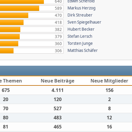
Edwin Schefold
640
Markus Herzog
589
Dirk Streuber
470
Sven Spiegelhauer
418
Hubert Becker
382
Stefan Lersch
379
Torsten Junge
360
Matthias Schäfer
306
e Themen
Neue Beiträge
Neue Mitglieder
675
4.111
156
20
120
2
70
527
8
80
483
12
81
465
16