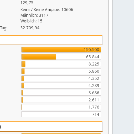
129,75
Keins / Keine Angabe: 10606
Männlich: 3117
Weiblich: 15
 Tag:
32.709,94
150.500
65.844
8.225
5.860
4.352
4.289
3.686
2.611
1.776
714
)