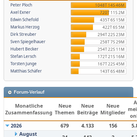
Peter Ploch
1048T 14S 46M
Axel Exner
720T 11S 2M
Edwin Schefold
435T 6S 15M
Markus Herzog
422T 6S 5M
Dirk Streuber
294T 22S 23M
Sven Spiegelhauer
258T 7S 29M
Hubert Becker
254T 22S 11M
Stefan Lersch
172T 21S 16M
Torsten Junge
167T 22S 45M
Matthias Schäfer
143T 6S 48M
Forum-Verlauf
Monatliche
Neue
Neue
Neue
mei
Zusammenfassung
Themen
Beiträge
Mitglieder
on
2026
679
4.133
156
5.
August