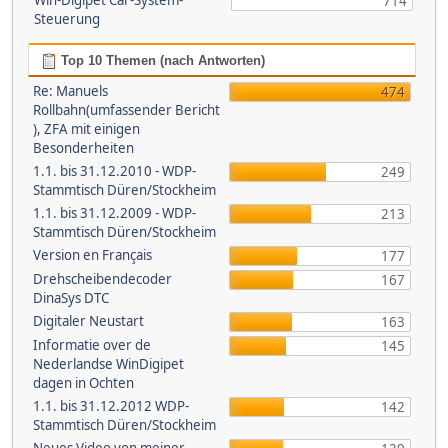
Win-Digipet Car-System-
714
Steuerung
Top 10 Themen (nach Antworten)
Re: Manuels
474
Rollbahn(umfassender Bericht
), ZFA mit einigen
Besonderheiten
1.1. bis 31.12.2010 - WDP-
249
Stammtisch Düren/Stockheim
1.1. bis 31.12.2009 - WDP-
213
Stammtisch Düren/Stockheim
Version en Français
177
Drehscheibendecoder
167
DinaSys DTC
Digitaler Neustart
163
Informatie over de
145
Nederlandse WinDigipet
dagen in Ochten
1.1. bis 31.12.2012 WDP-
142
Stammtisch Düren/Stockheim