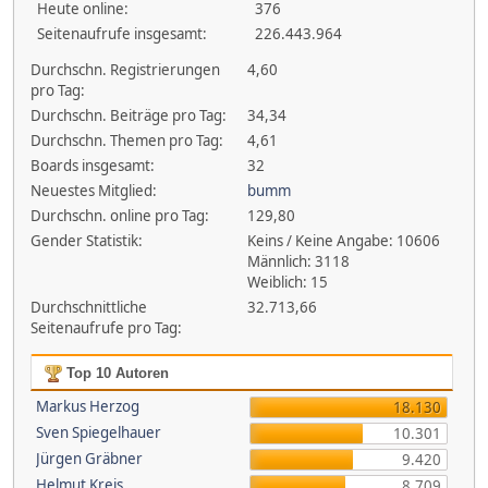
Heute online:
376
Seitenaufrufe insgesamt:
226.443.964
Durchschn. Registrierungen
4,60
pro Tag:
Durchschn. Beiträge pro Tag:
34,34
Durchschn. Themen pro Tag:
4,61
Boards insgesamt:
32
Neuestes Mitglied:
bumm
Durchschn. online pro Tag:
129,80
Gender Statistik:
Keins / Keine Angabe: 10606
Männlich: 3118
Weiblich: 15
Durchschnittliche
32.713,66
Seitenaufrufe pro Tag:
Top 10 Autoren
Markus Herzog
18.130
Sven Spiegelhauer
10.301
Jürgen Gräbner
9.420
Helmut Kreis
8.709