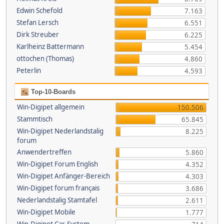
Edwin Schefold
7.163
Stefan Lersch
6.551
Dirk Streuber
6.225
Karlheinz Battermann
5.454
ottochen (Thomas)
4.860
Peterlin
4.593
Top-10-Boards
Win-Digipet allgemein
150.506
Stammtisch
65.845
Win-Digipet Nederlandstalig
8.225
forum
Anwendertreffen
5.860
Win-Digipet Forum English
4.352
Win-Digipet Anfänger-Bereich
4.303
Win-Digipet forum français
3.686
Nederlandstalig Stamtafel
2.611
Win-Digipet Mobile
1.777