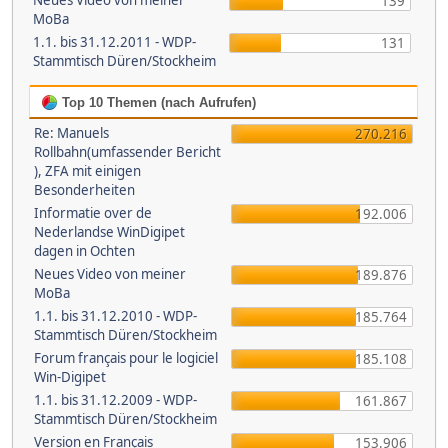
Neues Video von meiner
139
MoBa
1.1. bis 31.12.2011 - WDP-
131
Stammtisch Düren/Stockheim
Top 10 Themen (nach Aufrufen)
Re: Manuels
270.216
Rollbahn(umfassender Bericht
), ZFA mit einigen
Besonderheiten
Informatie over de
192.006
Nederlandse WinDigipet
dagen in Ochten
Neues Video von meiner
189.876
MoBa
1.1. bis 31.12.2010 - WDP-
185.764
Stammtisch Düren/Stockheim
Forum français pour le logiciel
185.108
Win-Digipet
1.1. bis 31.12.2009 - WDP-
161.867
Stammtisch Düren/Stockheim
Version en Français
153.906