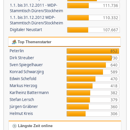
1.1. bis 31.12.2011 - WDP-
111.736
Stammtisch Düren/Stockheim
1.1. bis 31.12.2012 WDP-
110.332
Stammtisch Düren/Stockheim
Digitaler Neustart
107.667
Top Themenstarter
Peterlin
852
Dirk Streuber
730
Sven Spiegelhauer
640
Konrad Schwarzjirg
589
Edwin Schefold
470
Markus Herzog
418
Karlheinz Battermann
382
Stefan Lersch
379
Jürgen Gräbner
360
Helmut Kreis
306
Längste Zeit online