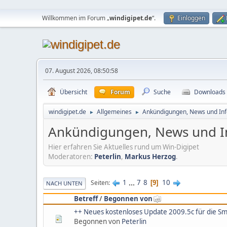
Willkommen im Forum „
windigipet.de
“.
Einloggen
07. August 2026, 08:50:58
Übersicht
Forum
Suche
Downloads
windigipet.de
Allgemeines
Ankündigungen, News und Inf
►
►
Ankündigungen, News und I
Hier erfahren Sie Aktuelles rund um Win-Digipet
Moderatoren:
Peterlin
,
Markus Herzog
.
1
...
7
8
10
Seiten
9
NACH UNTEN
Betreff
/
Begonnen von
++ Neues kostenloses Update 2009.5c für die Sm
Begonnen von
Peterlin