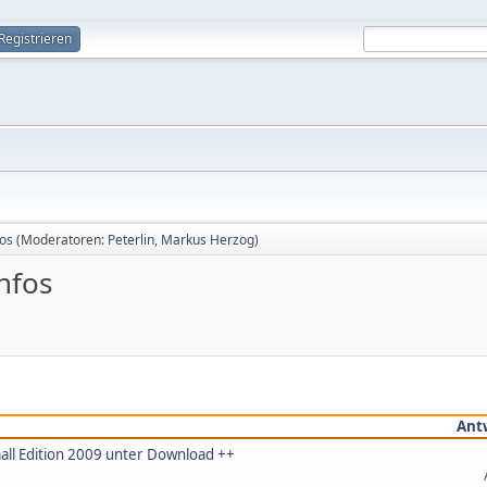
Registrieren
os
(Moderatoren:
Peterlin
,
Markus Herzog
)
nfos
Ant
all Edition 2009 unter Download ++