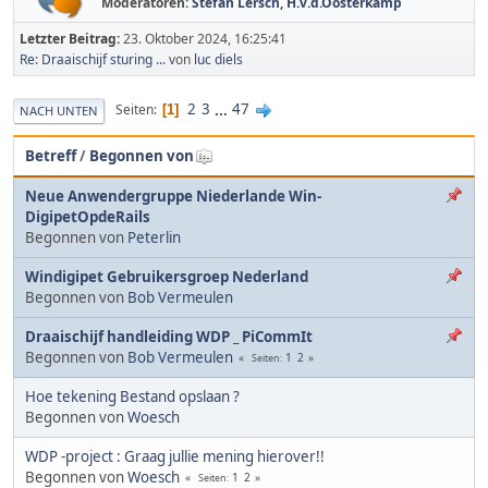
Moderatoren:
Stefan Lersch
,
H.v.d.Oosterkamp
Letzter Beitrag:
23. Oktober 2024, 16:25:41
Re: Draaischijf sturing ...
von
luc diels
2
3
...
47
Seiten
1
NACH UNTEN
Betreff
/
Begonnen von
Neue Anwendergruppe Niederlande Win-
DigipetOpdeRails
Begonnen von
Peterlin
Windigipet Gebruikersgroep Nederland
Begonnen von
Bob Vermeulen
Draaischijf handleiding WDP _ PiCommIt
Begonnen von
Bob Vermeulen
1
2
Seiten
Hoe tekening Bestand opslaan ?
Begonnen von
Woesch
WDP -project : Graag jullie mening hierover!!
Begonnen von
Woesch
1
2
Seiten