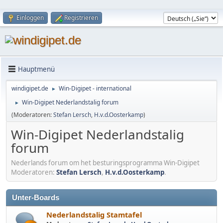
Einloggen
Registrieren
Hauptmenü
windigipet.de
Win-Digipet - international
►
Win-Digipet Nederlandstalig forum
►
(Moderatoren:
Stefan Lersch
,
H.v.d.Oosterkamp
)
Win-Digipet Nederlandstalig
forum
Nederlands forum om het besturingsprogramma Win-Digipet
Moderatoren:
Stefan Lersch
,
H.v.d.Oosterkamp
.
Unter-Boards
Nederlandstalig Stamtafel