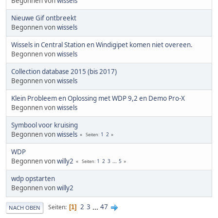
Begonnen von
wissels
Nieuwe Gif ontbreekt
Begonnen von
wissels
Wissels in Central Station en Windigipet komen niet overeen.
Begonnen von
wissels
Collection database 2015 (bis 2017)
Begonnen von
wissels
Klein Probleem en Oplossing met WDP 9,2 en Demo Pro-X
Begonnen von
wissels
Symbool voor kruising
Begonnen von
wissels
1
2
Seiten
WDP
Begonnen von
willy2
1
2
3
...
5
Seiten
wdp opstarten
Begonnen von
willy2
2
3
...
47
Seiten
1
NACH OBEN