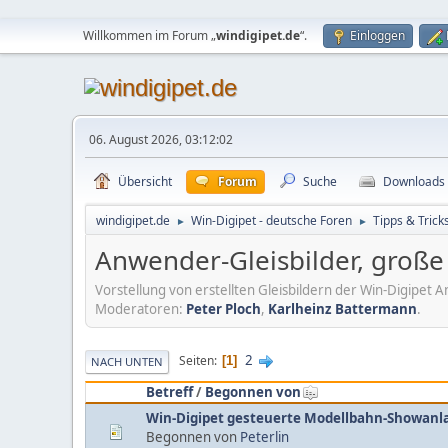
Willkommen im Forum „
windigipet.de
“.
Einloggen
06. August 2026, 03:12:02
Übersicht
Forum
Suche
Downloads
windigipet.de
Win-Digipet - deutsche Foren
Tipps & Trick
►
►
Anwender-Gleisbilder, groß
Vorstellung von erstellten Gleisbildern der Win-Digipe
Moderatoren:
Peter Ploch
,
Karlheinz Battermann
.
2
Seiten
1
NACH UNTEN
Betreff
/
Begonnen von
Win-Digipet gesteuerte Modellbahn-Showanl
Begonnen von
Peterlin