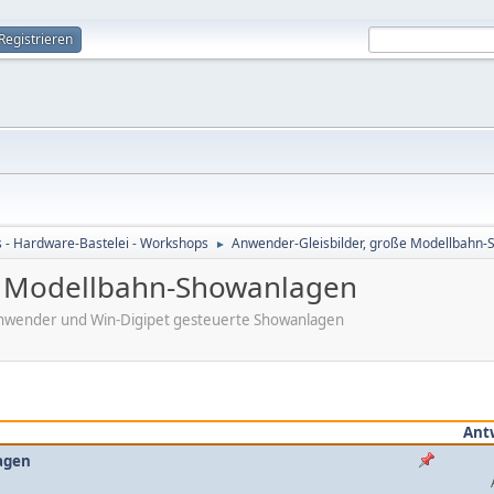
Registrieren
s - Hardware-Bastelei - Workshops
Anwender-Gleisbilder, große Modellbahn
►
e Modellbahn-Showanlagen
t Anwender und Win-Digipet gesteuerte Showanlagen
Ant
agen