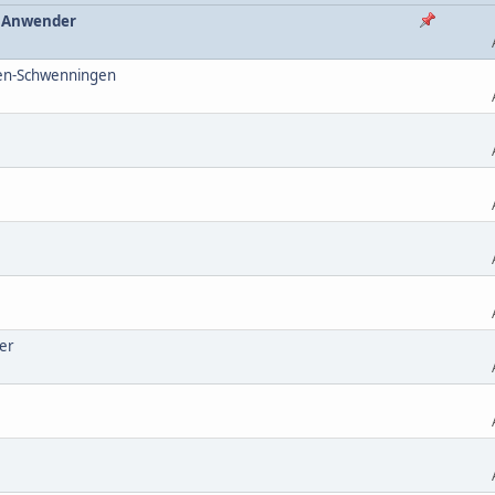
et Anwender
ngen-Schwenningen
fer