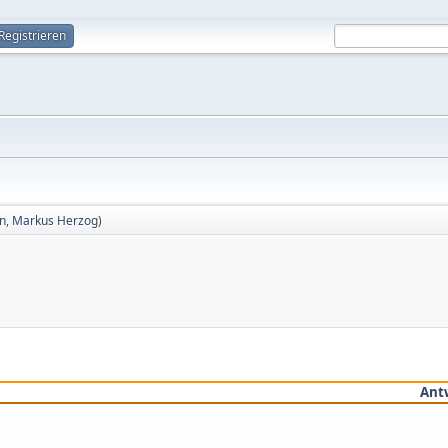
Registrieren
in
,
Markus Herzog
)
Ant