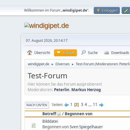
Willkommen im Forum „
windigipet.de
“.
Einloggen
07. August 2026, 20:14:17
Übersicht
Forum
Suche
Downloads
windigipet.de
Diverses
Test-Forum
(Moderatoren:
Peterl
►
►
Test-Forum
Hier können Sie das Forum ausprobieren!
Moderatoren:
Peterlin
,
Markus Herzog
.
1
3
4
...
11
Seiten
2
NACH UNTEN
Betreff
/
Begonnen von
Bilddatei
Begonnen von
Sven Spiegelhauer