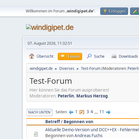
Willkommen im Forum „
windigipet.de
“.
Einloggen
07. August 2026, 11:32:51
Übersicht
Forum
Suche
Downloads
windigipet.de
Diverses
Test-Forum
(Moderatoren:
Peterl
►
►
Test-Forum
Hier können Sie das Forum ausprobieren!
Moderatoren:
Peterlin
,
Markus Herzog
.
1
3
4
...
11
Seiten
2
NACH UNTEN
Betreff
/
Begonnen von
Aktuelle Demo-Version und DCC++EX - Fehlerme
Begonnen von
Andreas Fuchs