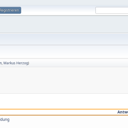
Registrieren
in
,
Markus Herzog
)
Antw
ldung