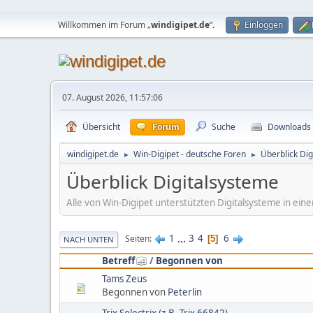
Willkommen im Forum „
windigipet.de
“.
Einloggen
07. August 2026, 11:57:06
Übersicht
Forum
Suche
Downloads
windigipet.de
Win-Digipet - deutsche Foren
Überblick Di
►
►
Überblick Digitalsysteme
Alle von Win-Digipet unterstützten Digitalsysteme in ei
1
...
3
4
6
Seiten
5
NACH UNTEN
Betreff
/
Begonnen von
Tams Zeus
Begonnen von
Peterlin
Trix Selectrix (z.B. Trix 66842)