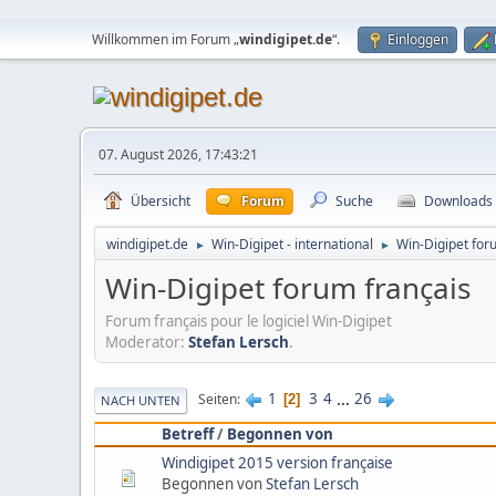
Willkommen im Forum „
windigipet.de
“.
Einloggen
07. August 2026, 17:43:21
Übersicht
Forum
Suche
Downloads
windigipet.de
Win-Digipet - international
Win-Digipet for
►
►
Win-Digipet forum français
Forum français pour le logiciel Win-Digipet
Moderator:
Stefan Lersch
.
1
3
4
...
26
Seiten
2
NACH UNTEN
Betreff
/
Begonnen von
Windigipet 2015 version française
Begonnen von
Stefan Lersch