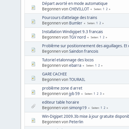
Départ avorté en mode automatique
Begonnen von
CHEVILLOT
1
2
Seiten
Pourcours d'attelage des trains
Begonnen von
Bumler
1
2
Seiten
Installation Windigipet 9.3 francais
Begonnen von
TGV nord
1
2
Seiten
Problème sur positionnement des aiguillages. Et
Begonnen von
Saindon francois
Tutoriel etalonnage des locos
Begonnen von
ebarra
1
2
Seiten
GARE CACHEE
Begonnen von
TOURAIL
problème zone d arret
Begonnen von
jyb 59
1
2
3
Seiten
editeur table horaire
Begonnen von
simonp19
1
2
Seiten
Win-Digipet 2009.3b mise à jour gratuite disponib
Begonnen von
Peterlin