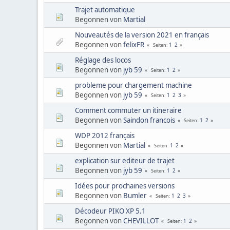
Trajet automatique
Begonnen von
Martial
Nouveautés de la version 2021 en français
Begonnen von
felixFR
1
2
Seiten
Réglage des locos
Begonnen von
jyb 59
1
2
Seiten
probleme pour chargement machine
Begonnen von
jyb 59
1
2
3
Seiten
Comment commuter un itineraire
Begonnen von
Saindon francois
1
2
Seiten
WDP 2012 français
Begonnen von
Martial
1
2
Seiten
explication sur editeur de trajet
Begonnen von
jyb 59
1
2
Seiten
Idées pour prochaines versions
Begonnen von
Bumler
1
2
3
Seiten
Décodeur PIKO XP 5.1
Begonnen von
CHEVILLOT
1
2
Seiten