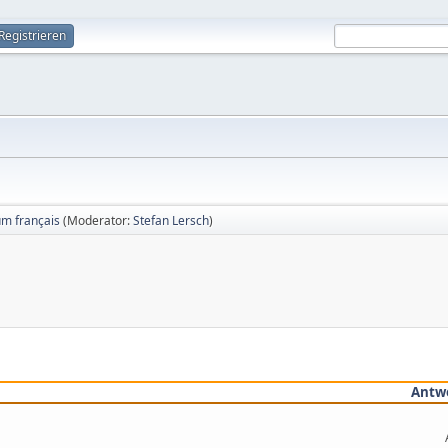
Registrieren
um français
(Moderator:
Stefan Lersch
)
Antw