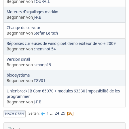
Begonnen von
TOURAIL
Moteurs d'aiguillages märklin
Begonnen von
J-P.B
Change de serveur
Begonnen von
Stefan Lersch
Réponses curieuses de windigipet démo editeur de voie 2009
Begonnen von
cheminot 54
Version small
Begonnen von
simonp19
bloc-système
Begonnen von
TGV01
Uhlenbrock IB Com 65070 + modules 63330 Impossibilité de les
programmer
Begonnen von
J-P.B
1
...
24
25
Seiten
26
NACH OBEN