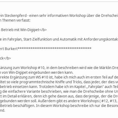
sein Steckenpferd - einen sehr informativen Workshop über die Drehsche
n Themen verfasst:
 Betrieb mit Win-Digipet</b>
 im Fahrplan, Start-Zielfunktion und Automatik mit Anforderungskontak
rt Burkert****************************************
ick</b>
rgänzung zum Workshop #10, in dem beschreiben wird wie die Märklin D
ten von Win-Digipet eingebunden werden kann.
irekte Ergänzung zum WS #10 ist, habe ich mich auch im ersten Teil auf
ltet so viele programmtechnische Kniffe und Tricks, dass jeder, der die
etrieb einsetzen kann. Trotzdem habe ich im Kapitel ,,Fahrplan" auch Tei
 die einfachere Variante beschrieben, wie man die Drehscheibe ohne Um
tt im Detail erklären, denn ich gehe davon aus, dass derjenige, der die 
ingebunden werden soll. Außerdem gibt es andere Workshops ( #12, #13, 
Betrieb beschäftigen. In diesem Workshop beschreibe ich nur die Beson
ind.