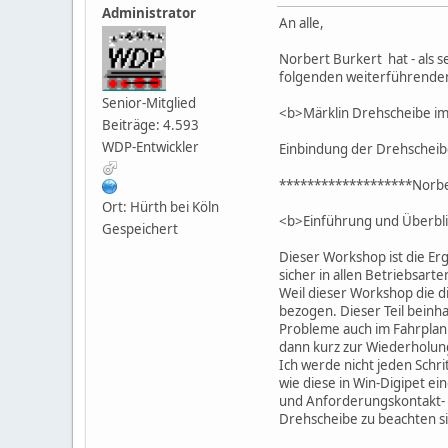
Administrator
An alle,
Norbert Burkert hat - als 
folgenden weiterführende
Senior-Mitglied
<b>Märklin Drehscheibe im
Beiträge: 4.593
WDP-Entwickler
Einbindung der Drehscheibe
*******************Norbe
Ort: Hürth bei Köln
<b>Einführung und Überbl
Gespeichert
Dieser Workshop ist die E
sicher in allen Betriebsar
Weil dieser Workshop die d
bezogen. Dieser Teil beinha
Probleme auch im Fahrplanb
dann kurz zur Wiederholung
Ich werde nicht jeden Schri
wie diese in Win-Digipet e
und Anforderungskontakt- 
Drehscheibe zu beachten s