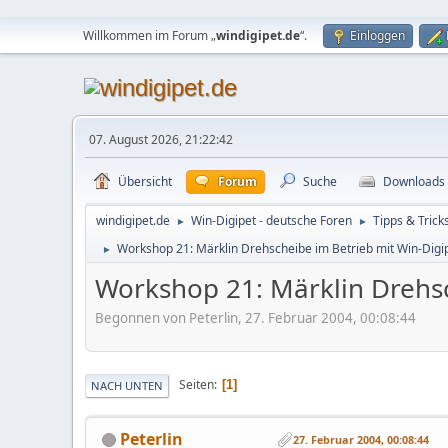
Willkommen im Forum „
windigipet.de
“.
Einloggen
07. August 2026, 21:22:42
Übersicht
Forum
Suche
Downloads
windigipet.de
Win-Digipet - deutsche Foren
Tipps & Trick
►
►
Workshop 21: Märklin Drehscheibe im Betrieb mit Win-Digi
►
Workshop 21: Märklin Drehsc
Begonnen von Peterlin, 27. Februar 2004, 00:08:44
Seiten
1
NACH UNTEN
Peterlin
27. Februar 2004, 00:08:44