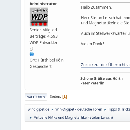
Administrator
Hallo Zusammen,
Herr Stefan Lersch hat einm
und Magnetartikeln die St
Senior-Mitglied
Auch im Stellwerkswärter 
Beiträge: 4.593
WDP-Entwickler
Vielen Dank !
Ort: Hürth bei Köln
Zurück zur der Übersicht vo
Gespeichert
Schöne Grüße aus Hürth
Peter Peterlin
Seiten
1
NACH OBEN
windigipet.de
Win-Digipet - deutsche Foren
Tipps & Trick
►
►
Virtuelle RMKs und Magnetartikel (Stefan Lersch)
►