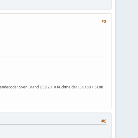
#8
ibendecoder Sven Brand DSD2010 Rückmelder IEK s88 HSI 88
#9