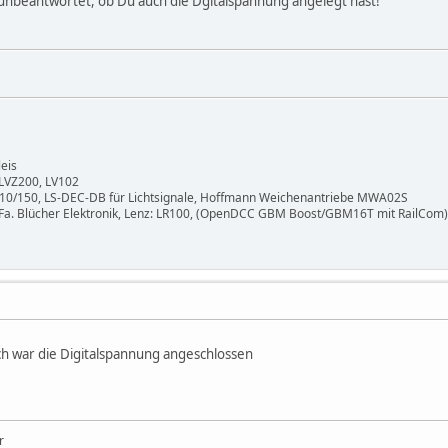
 unbeantwortet, ob Du auch die Dgitalspannung angelegt hast!
eis
 LVZ200, LV102
10/150, LS-DEC-DB für Lichtsignale, Hoffmann Weichenantriebe MWA02S
Fa. Blücher Elektronik, Lenz: LR100, (OpenDCC GBM Boost/GBM16T mit RailCom)
ch war die Digitalspannung angeschlossen
r