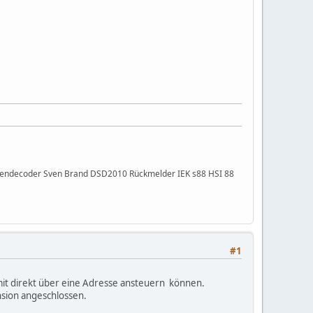
ibendecoder Sven Brand DSD2010 Rückmelder IEK s88 HSI 88
#1
omit direkt über eine Adresse ansteuern können.
ension angeschlossen.