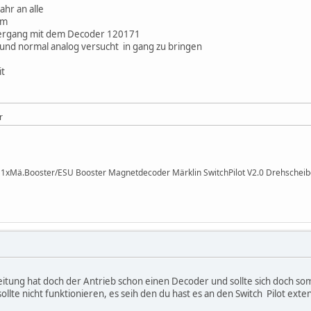
ahr an alle
em
bergang mit dem Decoder 120171
t und normal analog versucht in gang zu bringen
it
r
I 1xMä.Booster/ESU Booster Magnetdecoder Märklin SwitchPilot V2.0 Drehsche
nleitung hat doch der Antrieb schon einen Decoder und sollte sich doch s
sollte nicht funktionieren, es seih den du hast es an den Switch Pilot ext