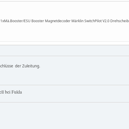
I 1xMä.Booster/ESU Booster Magnetdecoder Märklin SwitchPilot V2.0 Drehsche
chlüsse der Zuleitung.
ll bei Fulda