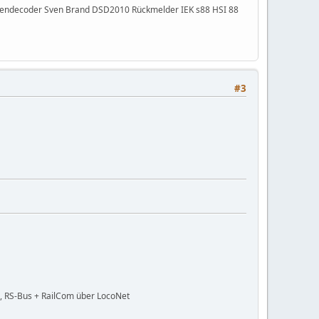
ibendecoder Sven Brand DSD2010 Rückmelder IEK s88 HSI 88
#3
, RS-Bus + RailCom über LocoNet