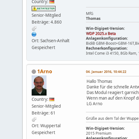
Country:
MfG
Senior-Mitglied
Thomas
Beiträge: 4.860
Win-Digipet-Version:
WDP 2025.x Beta
Anlagenkonfiguration:
Ort: Sachsen-Anhalt
BidiB GBM-Boost+GBM-16T,Bidi
Gespeichert
Rechnerkonfiguration:
Intel Come i3 4150, 8Gb Ram,
1Arno
04. Januar 2016, 10:44:22
Hallo Thomas
Danke für die schnelle Ant
Das Modul reagiert garnich
Wenn man auf den Knopf drü
Country:
LG Arno
Senior-Mitglied
Beiträge: 61
Grüße aus dem Tal der Wuppe
Ort: Wuppertal
Win-Digipet-Version:
Gespeichert
2015 Premium
Anlagenkonfiguration: