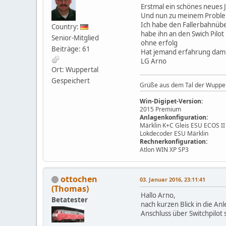
Erstmal ein schönes neues J
Und nun zu meinem Probl
Ich habe den Fallerbahnü
Country:
habe ihn an den Swich Pilo
Senior-Mitglied
ohne erfolg
Beiträge: 61
Hat jemand erfahrung dam
LG Arno
Ort: Wuppertal
Gespeichert
Grüße aus dem Tal der Wuppe
Win-Digipet-Version:
2015 Premium
Anlagenkonfiguration:
Märklin K+C Gleis ESU ECOS I
Lokdecoder ESU Märklin
Rechnerkonfiguration:
Atlon WIN XP SP3
ottochen
03. Januar 2016, 23:11:41
(Thomas)
Hallo Arno,
Betatester
nach kurzen Blick in die A
Anschluss über Switchpilot 