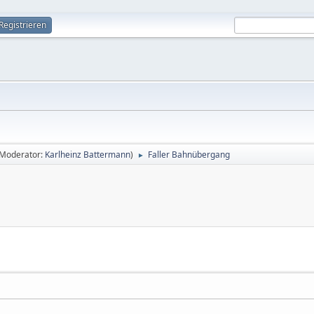
Registrieren
(Moderator:
Karlheinz Battermann
)
Faller Bahnübergang
►