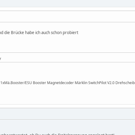
nd die Brücke habe ich auch schon probiert
r
I 1xMä.Booster/ESU Booster Magnetdecoder Märklin SwitchPilot V2.0 Drehsche