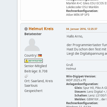
Märklin K+C Gleis ESU ECOS I
Lokdecoder ESU Märklin
Rechnerkonfiguration:
Atlon WIN XP SP3
Helmut Kreis
04. Januar 2016, 12:25:37
Betatester
Hallo Arno,
der Programmiertaster funk
Hast Du schon den Test mi
Liegt die Digitalspannung a
Country:
Gruß
Senior-Mitglied
Helmut
Beiträge: 8.708
Win-Digipet-Version:
WDP 2025.x PE
Ort: Saarland, Kreis
Anlagenkonfiguration:
Saarlouis
Gleis:
Spur H0, Piko A-Gl
Gespeichert
Steuern:
Lenz Digital +,
Schalten:
Lenz: LS100/1
Melden:
GBM16X .. der 
Rechnerkonfiguration:
Windows 11, 64 bit