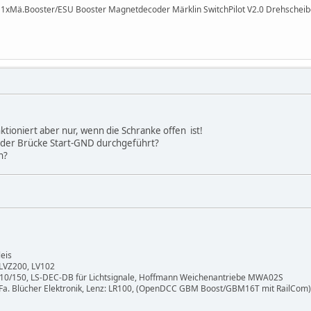
I 1xMä.Booster/ESU Booster Magnetdecoder Märklin SwitchPilot V2.0 Drehsche
tioniert aber nur, wenn die Schranke offen ist!
t der Brücke Start-GND durchgeführt?
n?
eis
 LVZ200, LV102
10/150, LS-DEC-DB für Lichtsignale, Hoffmann Weichenantriebe MWA02S
Fa. Blücher Elektronik, Lenz: LR100, (OpenDCC GBM Boost/GBM16T mit RailCom)