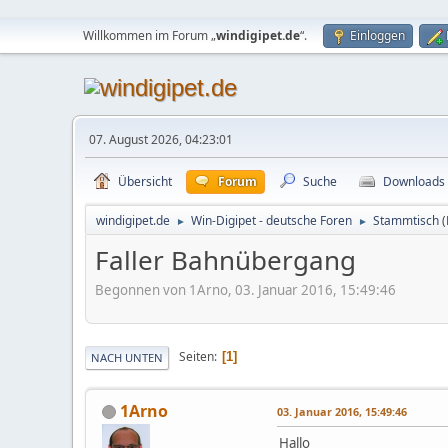
Willkommen im Forum „
windigipet.de
“.
Einloggen
07. August 2026, 04:23:01
Übersicht
Forum
Suche
Downloads
windigipet.de
Win-Digipet - deutsche Foren
Stammtisch
►
►
Faller Bahnübergang
Begonnen von 1Arno, 03. Januar 2016, 15:49:46
Seiten
1
NACH UNTEN
1Arno
03. Januar 2016, 15:49:46
Hallo