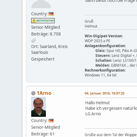
dann bleibt noch die Frage
Country:
Gruß
Helmut
Senior-Mitglied
Beiträge: 8.708
Win-Digipet-Version:
WDP 2025.x PE
Anlagenkonfiguration:
Ort: Saarland, Kreis
Gleis:
Spur H0, Piko A-Gl
Saarlouis
Steuern:
Lenz Digital +,
Gespeichert
Schalten:
Lenz: LS100/1
Melden:
GBM16X .. der 
Rechnerkonfiguration:
Windows 11, 64 bit
1Arno
04. Januar 2016, 16:07:25
Hallo Helmut
Habe ich vergessen natürli
LG Arno
Country:
Senior-Mitglied
Beiträge: 61
Grüße aus dem Tal der Wuppe