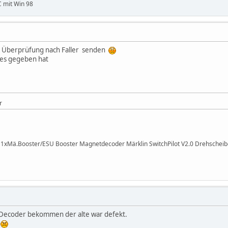
C mit Win 98
r Überprüfung nach Faller senden
 es gegeben hat
r
I 1xMä.Booster/ESU Booster Magnetdecoder Märklin SwitchPilot V2.0 Drehsche
Decoder bekommen der alte war defekt.
n