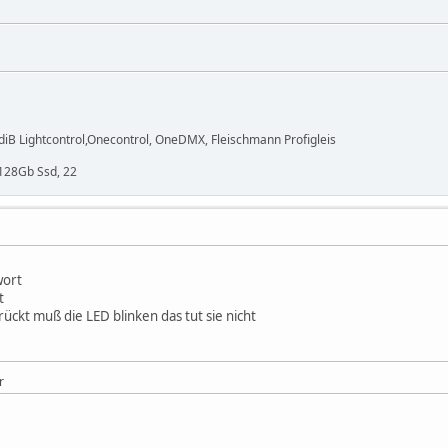
B Lightcontrol,Onecontrol, OneDMX, Fleischmann Profigleis
 128Gb Ssd, 22
wort
t
ckt muß die LED blinken das tut sie nicht
r