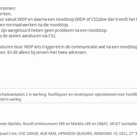
genomen:
werken.
ur vanuit WDP en daarna een noodstop (WDP of CS2)doe dan treedt het f
ven normaal werken na die noodstop.
S2 zijn aangetuurd heben geen probleem na een noodstop.
p de seinen aansturen via CS2.
sturen door WDP iets triggered in de communicatie wat na een noodstop 
n. En dit alleen bij seinen met twee adressen.
Schaduwstation 2 in werking. hoofdspoor en nevenspoor operationeel voor hoofdt
tal in aanleg
oster Märklin, Rosoft enViessmann S88 en Märklin L88 en S88AC, MUET turntable 
 Quad Core, SSD 240GB, 4GB RAM, HPNVIDIA QUADRO, WINDOWS 10, DELL 27"