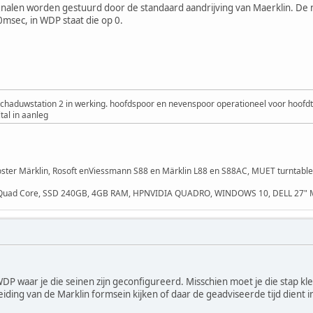
gnalen worden gestuurd door de standaard aandrijving van Maerklin. De
50msec, in WDP staat die op 0.
Schaduwstation 2 in werking. hoofdspoor en nevenspoor operationeel voor hoofdt
tal in aanleg
oster Märklin, Rosoft enViessmann S88 en Märklin L88 en S88AC, MUET turntable 
 Quad Core, SSD 240GB, 4GB RAM, HPNVIDIA QUADRO, WINDOWS 10, DELL 27"
 WDP waar je die seinen zijn geconfigureerd. Misschien moet je die stap kl
iding van de Marklin formsein kijken of daar de geadviseerde tijd dient in