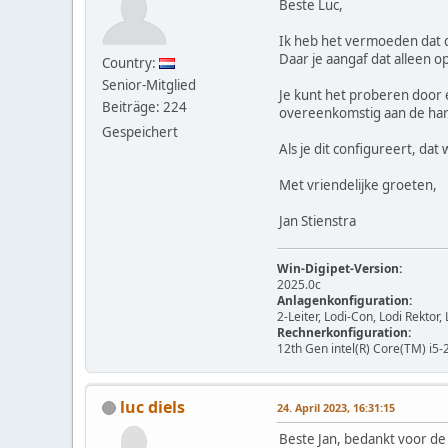
Beste Luc,
Ik heb het vermoeden dat d
Daar je aangaf dat alleen 
Country:
Senior-Mitglied
Je kunt het proberen door 
Beiträge: 224
overeenkomstig aan de har
Gespeichert
Als je dit configureert, da
Met vriendelijke groeten,
Jan Stienstra
Win-Digipet-Version:
2025.0c
Anlagenkonfiguration:
2-Leiter, Lodi-Con, Lodi Rekto
Rechnerkonfiguration:
12th Gen intel(R) Core(TM) i5-
luc diels
24. April 2023, 16:31:15
Beste Jan, bedankt voor de