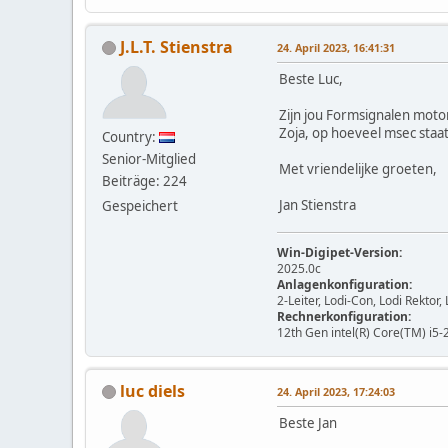
J.L.T. Stienstra
24. April 2023, 16:41:31
Beste Luc,
Zijn jou Formsignalen moto
Zoja, op hoeveel msec staat
Country:
Senior-Mitglied
Met vriendelijke groeten,
Beiträge: 224
Jan Stienstra
Gespeichert
Win-Digipet-Version:
2025.0c
Anlagenkonfiguration:
2-Leiter, Lodi-Con, Lodi Rekto
Rechnerkonfiguration:
12th Gen intel(R) Core(TM) i5-
luc diels
24. April 2023, 17:24:03
Beste Jan