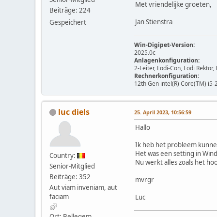
Met vriendelijke groeten,
Beiträge: 224
Jan Stienstra
Gespeichert
Win-Digipet-Version:
2025.0c
Anlagenkonfiguration:
2-Leiter, Lodi-Con, Lodi Rekto
Rechnerkonfiguration:
12th Gen intel(R) Core(TM) i5-
luc diels
25. April 2023, 10:56:59
Hallo
Ik heb het probleem kunnen
Het was een setting in Wind
Country:
Nu werkt alles zoals het hoo
Senior-Mitglied
Beiträge: 352
mvrgr
Aut viam inveniam, aut
faciam
Luc
Ort: Bellegem