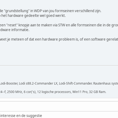
e "grundstellung" in WDP van jou formseinen verschillend zijn.
op het hardware gedeelte wel goed werkt.
een "reset" knopje aan te maken via STW en alle formseinen die in de gr
dware informatie.
t weet je meteen of dat een hardware probleem is, of een software gerel
r, Lodi-Booster, Lodi s88.2-Commander LX, Lodi-Shift-Commander. Rautenhaus sys
24--f, 2500 MHz, 6 cor('s), 12 logische processors, Win11 Pro, 32 GB Ram.
 interesse en de suggestie