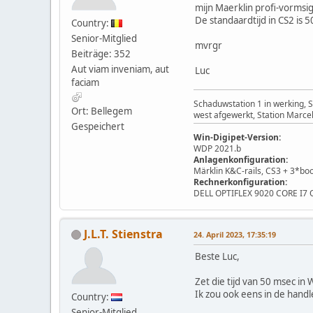
mijn Maerklin profi-vormsi
De standaardtijd in CS2 is 
Country:
Senior-Mitglied
mvrgr
Beiträge: 352
Aut viam inveniam, aut
Luc
faciam
Schaduwstation 1 in werking, 
Ort: Bellegem
west afgewerkt, Station Marcel
Gespeichert
Win-Digipet-Version:
WDP 2021.b
Anlagenkonfiguration:
Märklin K&C-rails, CS3 + 3*bo
Rechnerkonfiguration:
DELL OPTIFLEX 9020 CORE I7
J.L.T. Stienstra
24. April 2023, 17:35:19
Beste Luc,
Zet die tijd van 50 msec in
Ik zou ook eens in de handle
Country:
Senior-Mitglied