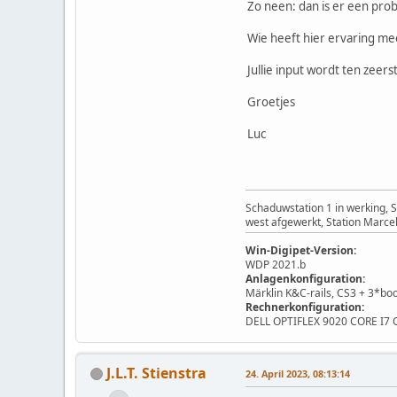
Zo neen: dan is er een prob
Wie heeft hier ervaring me
Jullie input wordt ten zeer
Groetjes
Luc
Schaduwstation 1 in werking, 
west afgewerkt, Station Marcel
Win-Digipet-Version:
WDP 2021.b
Anlagenkonfiguration:
Märklin K&C-rails, CS3 + 3*bo
Rechnerkonfiguration:
DELL OPTIFLEX 9020 CORE I7
J.L.T. Stienstra
24. April 2023, 08:13:14