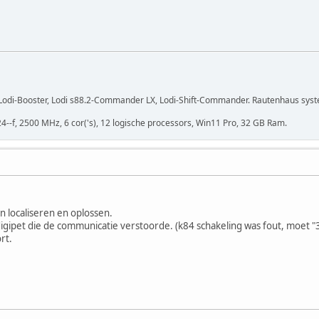
r, Lodi-Booster, Lodi s88.2-Commander LX, Lodi-Shift-Commander. Rautenhaus sys
24--f, 2500 MHz, 6 cor('s), 12 logische processors, Win11 Pro, 32 GB Ram.
 localiseren en oplossen.
igipet die de communicatie verstoorde. (k84 schakeling was fout, moet "3
rt.