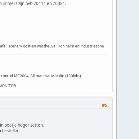
 nummers zijn bvb 70414 en 70381.
afel, scenery oost-en westheuvel, kohlheim en industriezone
control MC2004, All material Märklin (100loks)
 MONITOR
#5
ein beetje hoger zetten.
 te stellen.