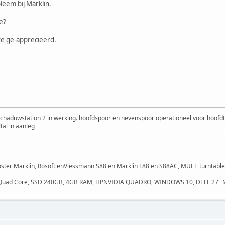
leem bij Märklin.
e?
ste ge-appreciëerd.
Schaduwstation 2 in werking. hoofdspoor en nevenspoor operationeel voor hoofdt
tal in aanleg
oster Märklin, Rosoft enViessmann S88 en Märklin L88 en S88AC, MUET turntable 
 Quad Core, SSD 240GB, 4GB RAM, HPNVIDIA QUADRO, WINDOWS 10, DELL 27"