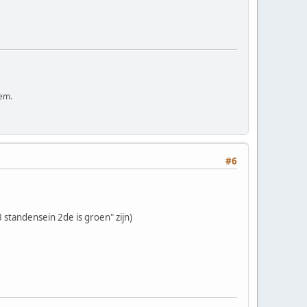
tem.
#6
 standensein 2de is groen" zijn)