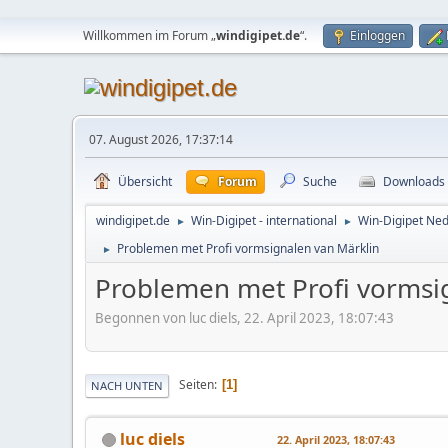
Willkommen im Forum „
windigipet.de
“.
Einloggen
07. August 2026, 17:37:14
Übersicht
Forum
Suche
Downloads
windigipet.de
Win-Digipet - international
Win-Digipet Ned
►
►
Problemen met Profi vormsignalen van Märklin
►
Problemen met Profi vormsi
Begonnen von luc diels, 22. April 2023, 18:07:43
Seiten
1
NACH UNTEN
luc diels
22. April 2023, 18:07:43