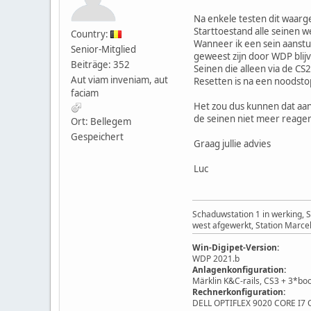
Na enkele testen dit waar
Starttoestand alle seinen 
Country:
Wanneer ik een sein aanstu
Senior-Mitglied
geweest zijn door WDP blij
Beiträge: 352
Seinen die alleen via de C
Aut viam inveniam, aut
Resetten is na een noodsto
faciam
Het zou dus kunnen dat aan
de seinen niet meer reagere
Ort: Bellegem
Gespeichert
Graag jullie advies
Luc
Schaduwstation 1 in werking, 
west afgewerkt, Station Marcel
Win-Digipet-Version:
WDP 2021.b
Anlagenkonfiguration:
Märklin K&C-rails, CS3 + 3*bo
Rechnerkonfiguration:
DELL OPTIFLEX 9020 CORE I7