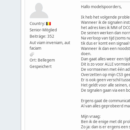
Hallo modelspoorders,
Ik heb het volgende probl
Wanneer ik de signalen ins
Country:
het adres kies ik MM of DCC
Senior-Mitglied
De seinen werken dan norm
Beiträge: 352
Na verloop van tijd (soms 
Aut viam inveniam, aut
tik dus er komt een signaal 
faciam
Wanneer ik dan een noodsto
doen.
Dan gaat alles weer een tij
Ort: Bellegem
Dit is zo voor ALLE vormse
Gespeichert
De vormseinen met één adre
Overzetten op mijn CS3 gee
Er is ook geen verschil tu
Het geldt voor alle seinen,
De signalen gaan via een b
Ergens gaat de communicati
Al van alles geprobeerd m
Mijn vraag:
Ben ik de enige met dit pr
Zo ja: dan is er ergens een s