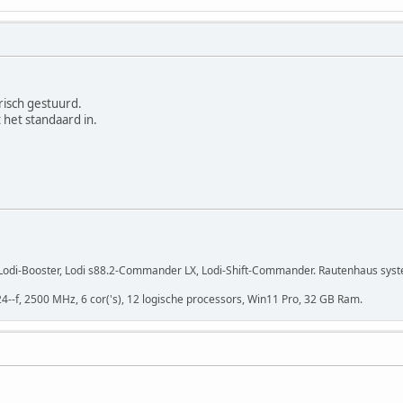
risch gestuurd.
 het standaard in.
r, Lodi-Booster, Lodi s88.2-Commander LX, Lodi-Shift-Commander. Rautenhaus sys
24--f, 2500 MHz, 6 cor('s), 12 logische processors, Win11 Pro, 32 GB Ram.