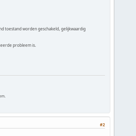
ond toestand worden geschakeld, gelijkwaardig
ateerde probleem is.
tem.
#2