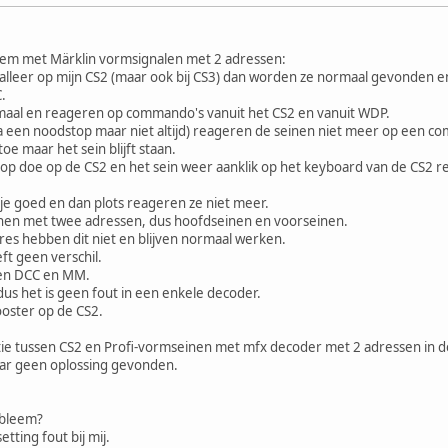
eem met Märklin vormsignalen met 2 adressen:
talleer op mijn CS2 (maar ook bij CS3) dan worden ze normaal gevonden en
.
aal en reageren op commando's vanuit het CS2 en vanuit WDP.
na een noodstop maar niet altijd) reageren de seinen niet meer op een c
toe maar het sein blijft staan.
p doe op de CS2 en het sein weer aanklik op het keyboard van de CS2 rea
dje goed en dan plots reageren ze niet meer.
inen met twee adressen, dus hoofdseinen en voorseinen.
s hebben dit niet en blijven normaal werken.
ft geen verschil.
ssen DCC en MM.
 dus het is geen fout in een enkele decoder.
ooster op de CS2.
e tussen CS2 en Profi-vormseinen met mfx decoder met 2 adressen in d
aar geen oplossing gevonden.
obleem?
etting fout bij mij.