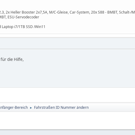
 2x Heller Booster 2x7,5A, M/C-Gleise, Car-System, 20x S88 - BMBT, Schalt-/M
BMBT, ESU-Servodecoder
 Laptop i7/1TB SSD /Win11
für die Hilfe,
Anfänger-Bereich
Fahrstraßen ID Nummer ändern
►