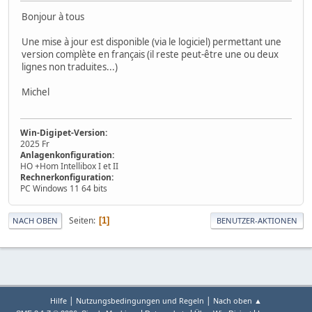
Bonjour à tous
Une mise à jour est disponible (via le logiciel) permettant une
version complète en français (il reste peut-être une ou deux
lignes non traduites...)
Michel
Win-Digipet-Version:
2025 Fr
Anlagenkonfiguration:
HO +Hom Intellibox I et II
Rechnerkonfiguration:
PC Windows 11 64 bits
Seiten
1
NACH OBEN
BENUTZER-AKTIONEN
|
|
Hilfe
Nutzungsbedingungen und Regeln
Nach oben ▲