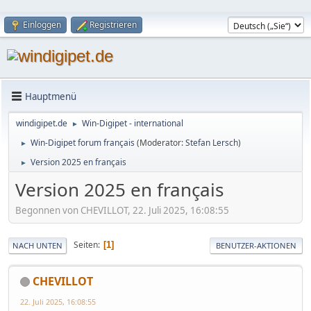
Einloggen
Registrieren
Hauptmenü
windigipet.de
Win-Digipet - international
►
Win-Digipet forum français
(Moderator:
Stefan Lersch
)
►
Version 2025 en français
►
Version 2025 en français
Begonnen von CHEVILLOT, 22. Juli 2025, 16:08:55
Seiten
1
NACH UNTEN
BENUTZER-AKTIONEN
CHEVILLOT
22. Juli 2025, 16:08:55