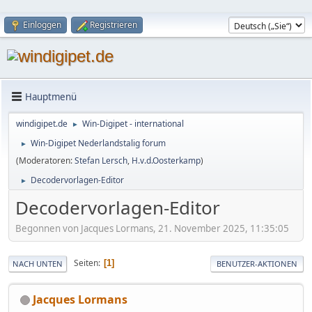
Einloggen
Registrieren
Hauptmenü
windigipet.de
Win-Digipet - international
►
Win-Digipet Nederlandstalig forum
►
(Moderatoren:
Stefan Lersch
,
H.v.d.Oosterkamp
)
Decodervorlagen-Editor
►
Decodervorlagen-Editor
Begonnen von Jacques Lormans, 21. November 2025, 11:35:05
Seiten
1
NACH UNTEN
BENUTZER-AKTIONEN
Jacques Lormans