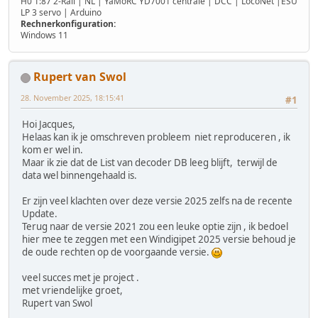
H0 1:87 2-Rail | NL | YaMoRC YD7001 centrale | DCC | LocoNet |ESU
LP 3 servo | Arduino
Rechnerkonfiguration:
Windows 11
Rupert van Swol
28. November 2025, 18:15:41
#1
Hoi Jacques,
Helaas kan ik je omschreven probleem niet reproduceren , ik
kom er wel in.
Maar ik zie dat de List van decoder DB leeg blijft, terwijl de
data wel binnengehaald is.
Er zijn veel klachten over deze versie 2025 zelfs na de recente
Update.
Terug naar de versie 2021 zou een leuke optie zijn , ik bedoel
hier mee te zeggen met een Windigipet 2025 versie behoud je
de oude rechten op de voorgaande versie.
veel succes met je project .
met vriendelijke groet,
Rupert van Swol