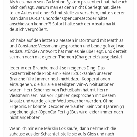
Als Viessmann sein CarMotion System präsentiert hat, habe ich
mich gefragt, warum man es denn nicht überlegt hat, diese
tollen Autos mit einer Schnittstelle zu versehen, mittels derer
man dann DC-Car und/oder OpenCar-Decoder hätte
anschliessen können?! Sofort hätte sich der Absatzmarkt
deutlich vergrößert.
Ich habe auf den letzten 2 Messen in Dortmund mit Matthias
und Constanze Viessmann gesprochen und beide gefragt wie
es dazu stünde? Antwort: hat man es nie überlegt, und derzeit
sei man noch mit eigenen Themen (Charger etc) ausgelastet.
Jeder in der Branche macht sein eigenes Ding. Das
kostentreibende Problem kleiner Stückzahlen unserer
Branche führt immer noch nicht dazu, Kooperationen
einzugehen, die für alle Beteiligten Win-Win-Situationen
wären. Herr Schörner von Fichtelbahn hat mit Herrn
Viessmann sen. mal vor 2 Jahren gesprochen mit diesem
Ansatz und würde ja kein Wettbewerber werden. Ohne
Ergebnis. Er könnte Decoder verkaufen. Sein vor 3 Jahren (?)
angekündigter (OpenCar Fertig-)Bus wird leider immer noch
nicht angeboten.
Wenn ich mir eine Märklin Lok kaufe, dann nehme ich die
zuhause aus der Schachtel, stelle sie aufs Gleis und nach