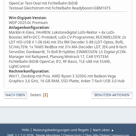
OpenCar Test-Oval mit Fichtelbahn BiDiB
Testoval Gleichstrom mit Fichtelbahn Readyboost+GBM16TS
Win-Digipet-Version:
WDP 2025.0c Premium
Anlagenkonfiguration:
Märklin K-Gleis, FAHREN: Lokstoredigital LoDi-Rektor + 4x LoDi-
Booster, MFX+DCC-Protokoll, LoDi-CV-Programmer, RÜCKMELDEN: 2x
LDT HSI-USB V 1.08 (64) mit 35x RM Decoder S-88 (LDT-Optos, Boll),
SCHALTEN: 1x TAMS RedBox mit 37x MA-Decoder LDT, IEK und 8-fach
ServoDec Dankwardt, 7x Boll B+Splitter, EINMESSEN: LS Digital yCON-
Manager mit Railspeed, Planung Wintrack 17, CAR SYSTEM:
Fichtelbahn BiDiB OpenCar, IF2, RF-Basis, TLE-s88 mit SS49E,
LightControl
Rechnerkonfiguration:
Win11, Desktop mit Proz. AMD Ryzen 3 3200G mit Radeon Vega
Graphics 3,6 GHz, 16 GB RAM, SSD-Platte, Anker 7-fach USB 3.0 Hub
Seiten
1
NACH OBEN
BENUTZER-AKTIONEN
|
|
Hilfe
Nutzungsbedingungen und Regeln
Nach oben ▲
,
|
|
|
SMF 2.1.7 © 2026
Simple Machines
Datenschutz
Über Win-Digipet
Impressum