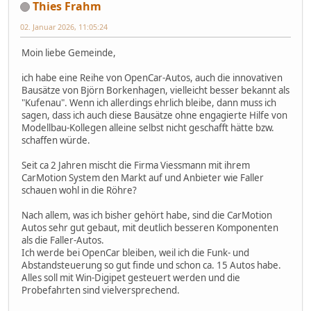
Thies Frahm
02. Januar 2026, 11:05:24
Moin liebe Gemeinde,
ich habe eine Reihe von OpenCar-Autos, auch die innovativen
Bausätze von Björn Borkenhagen, vielleicht besser bekannt als
"Kufenau". Wenn ich allerdings ehrlich bleibe, dann muss ich
sagen, dass ich auch diese Bausätze ohne engagierte Hilfe von
Modellbau-Kollegen alleine selbst nicht geschafft hätte bzw.
schaffen würde.
Seit ca 2 Jahren mischt die Firma Viessmann mit ihrem
CarMotion System den Markt auf und Anbieter wie Faller
schauen wohl in die Röhre?
Nach allem, was ich bisher gehört habe, sind die CarMotion
Autos sehr gut gebaut, mit deutlich besseren Komponenten
als die Faller-Autos.
Ich werde bei OpenCar bleiben, weil ich die Funk- und
Abstandsteuerung so gut finde und schon ca. 15 Autos habe.
Alles soll mit Win-Digipet gesteuert werden und die
Probefahrten sind vielversprechend.