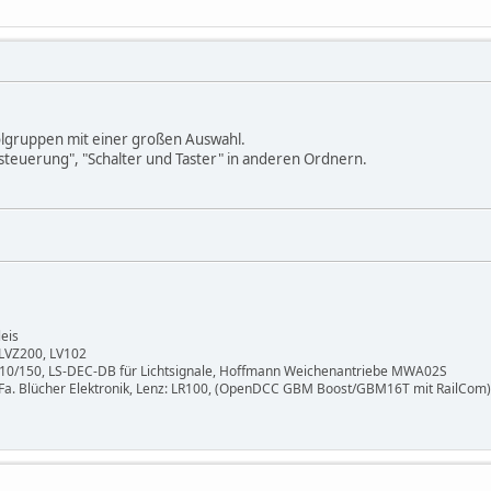
olgruppen mit einer großen Auswahl.
steuerung", "Schalter und Taster" in anderen Ordnern.
eis
 LVZ200, LV102
10/150, LS-DEC-DB für Lichtsignale, Hoffmann Weichenantriebe MWA02S
Fa. Blücher Elektronik, Lenz: LR100, (OpenDCC GBM Boost/GBM16T mit RailCom)