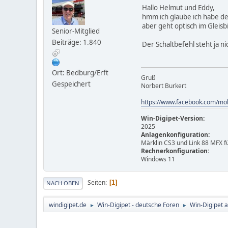
Hallo Helmut und Eddy,
hmm ich glaube ich habe d
aber geht optisch im Gleisb
Senior-Mitglied
Beiträge: 1.840
Der Schaltbefehl steht ja 
Ort: Bedburg/Erft
Gruß
Gespeichert
Norbert Burkert
https://www.facebook.com/mo
Win-Digipet-Version:
2025
Anlagenkonfiguration:
Märklin CS3 und Link 88 MFX f
Rechnerkonfiguration:
Windows 11
Seiten
1
NACH OBEN
windigipet.de
Win-Digipet - deutsche Foren
Win-Digipet 
►
►