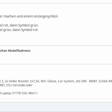
ster machen und einem Anzeigesymbol.
ol rot, dann Symbol grün.
ol grün, dann Symbol rot.
ichen Modellbahners
 2x Heller Booster 2x7,5A, M/C-Gleise, Car-System, 20x S88 - BMBT, Schalt-/M
BMBT, ESU-Servodecoder
 Laptop i7/1TB SSD /Win11