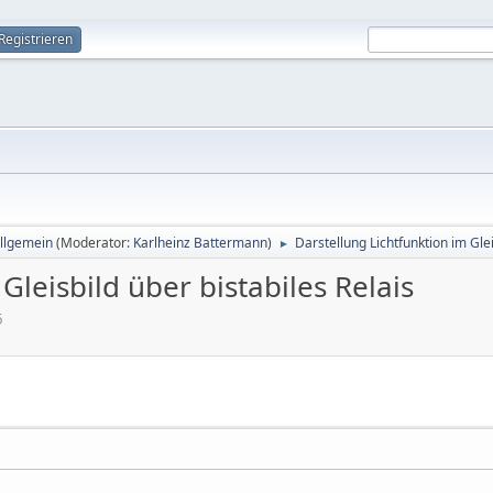
Registrieren
allgemein
(Moderator:
Karlheinz Battermann
)
Darstellung Lichtfunktion im Glei
►
Gleisbild über bistabiles Relais
5