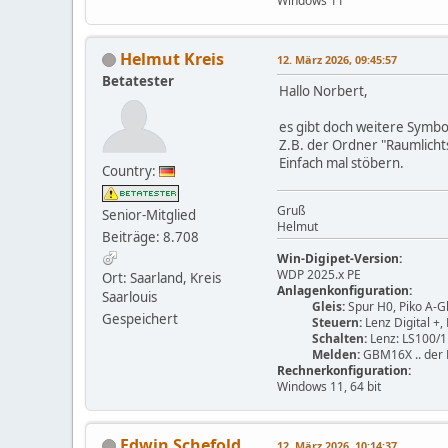
Windows 11
Helmut Kreis
12. März 2026, 09:45:57
Betatester
Hallo Norbert,
es gibt doch weitere Symb
Z.B. der Ordner "Raumlicht
Einfach mal stöbern.
Country:
Gruß
Senior-Mitglied
Helmut
Beiträge: 8.708
Win-Digipet-Version:
WDP 2025.x PE
Ort: Saarland, Kreis
Anlagenkonfiguration:
Saarlouis
Gleis:
Spur H0, Piko A-Gl
Gespeichert
Steuern:
Lenz Digital +,
Schalten:
Lenz: LS100/1
Melden:
GBM16X .. der 
Rechnerkonfiguration:
Windows 11, 64 bit
Edwin Schefold
12. März 2026, 10:14:37