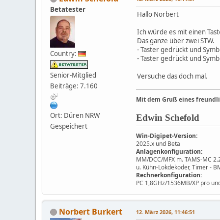
Betatester
Hallo Norbert
Ich würde es mit einen Ta
Das ganze über zwei STW.
- Taster gedrückt und Symb
Country:
- Taster gedrückt und Symb
Senior-Mitglied
Versuche das doch mal.
Beiträge: 7.160
Mit dem Gruß eines freundl
Ort: Düren NRW
Edwin Schefold
Gespeichert
Win-Digipet-Version:
2025.x und Beta
Anlagenkonfiguration:
MM/DCC/MFX m. TAMS-MC 2.2.3,
u. Kühn-Lokdekoder, Timer - 
Rechnerkonfiguration:
PC 1,8GHz/1536MB/XP pro und
Norbert Burkert
12. März 2026, 11:46:51