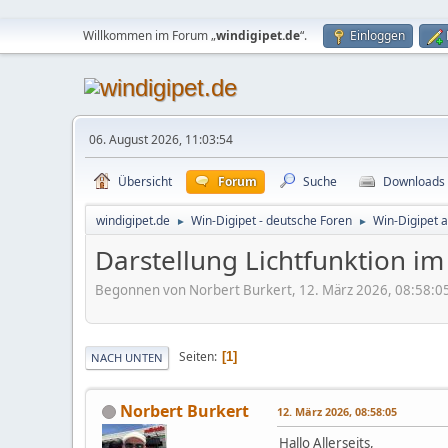
Willkommen im Forum „
windigipet.de
“.
Einloggen
06. August 2026, 11:03:54
Übersicht
Forum
Suche
Downloads
windigipet.de
Win-Digipet - deutsche Foren
Win-Digipet 
►
►
Darstellung Lichtfunktion im 
Begonnen von Norbert Burkert, 12. März 2026, 08:58:0
Seiten
1
NACH UNTEN
Norbert Burkert
12. März 2026, 08:58:05
Hallo Allerseits,