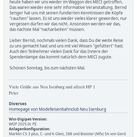
heute haben wir uns wieder im Waggon des MECI getroffen.
Das waren wieder eine sehr informative Veranstaltung. Bernd
Senger hat uns mit seinen fundierten Kenntnissen die Köpfe
"rauchen" lassen. Es ist uns wieder vieles klarer geworden, nur
vergessen dürfen wir das nicht. Ansonsten werden wir das,
das nächste Mal "nacharbeiten" müssen.
Lieber Bernd, nochmals vielen Dank, dass Du die weite Reise
zu uns gemacht hast und uns mit viel Wissen "gefüttert" hast.
Auch den Teilnehmer vielen Dank für das Innere der
Spendenlampe das kommt natürlich dem MECI zugute.
Schönen Sonntag, bis zum nächsten Mal.
Viele Grüße aus Neu Isenburg und allzeit HP 1
Peter
Diverses
Homepage von Modelleisenbahnclub Neu Isenburg
Win-Digipet-Version:
WDP 2025.0c PE
Anlagenkonfiguration:
Märklin CS 3 plus, C- und K-Gleis, S88 und Booster (Mfx) 5A von Gerd