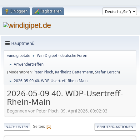
Einloggen
Registrieren
Hauptmenü
windigipet.de
Win-Digipet - deutsche Foren
►
Anwendertreffen
►
(Moderatoren:
Peter Ploch
,
Karlheinz Battermann
,
Stefan Lersch
)
2026-05-09 40. WDP-Usertreff-Rhein-Main
►
2026-05-09 40. WDP-Usertreff-
Rhein-Main
Begonnen von Peter Ploch, 09. April 2026, 00:02:03
Seiten
1
NACH UNTEN
BENUTZER-AKTIONEN