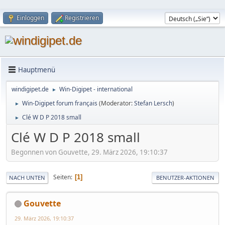
Einloggen
Registrieren
Hauptmenü
windigipet.de
Win-Digipet - international
►
Win-Digipet forum français
(Moderator:
Stefan Lersch
)
►
Clé W D P 2018 small
►
Clé W D P 2018 small
Begonnen von Gouvette, 29. März 2026, 19:10:37
Seiten
1
NACH UNTEN
BENUTZER-AKTIONEN
Gouvette
29. März 2026, 19:10:37