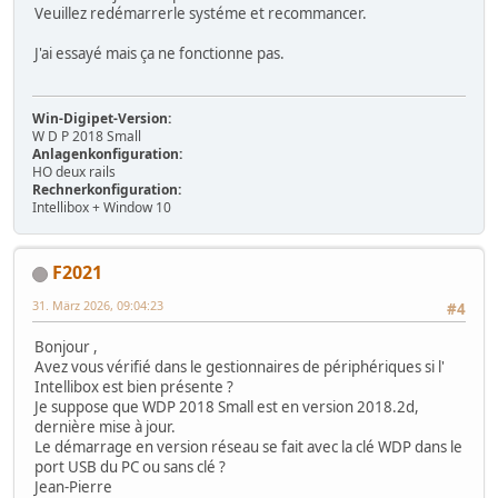
Veuillez redémarrerle systéme et recommancer.
J'ai essayé mais ça ne fonctionne pas.
Win-Digipet-Version:
W D P 2018 Small
Anlagenkonfiguration:
HO deux rails
Rechnerkonfiguration:
Intellibox + Window 10
F2021
31. März 2026, 09:04:23
#4
Bonjour ,
Avez vous vérifié dans le gestionnaires de périphériques si l'
Intellibox est bien présente ?
Je suppose que WDP 2018 Small est en version 2018.2d,
dernière mise à jour.
Le démarrage en version réseau se fait avec la clé WDP dans le
port USB du PC ou sans clé ?
Jean-Pierre