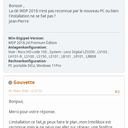
Bonsoir ,
La clé WDP 2018 n'est pas reconnue par le nouveau PC ou bien
l'installation ne se fait pas ?
Jean-Pierre
Win-Digipet-Version:
WDP 2018.2d Premium Édition
Anlagenkonfiguration:
Voie : Roco HO code 100 , System : Lenz Digital LZV200 , LV103 ,
LH101-R , LS100 , LS150 , LS101 , LB101 , LR101 , LRB08
Rechnerkonfiguration:
PC portable DELL Windows 11Pro
Gouvette
30. März 2026, 12:27:52
#2
Bonjour,
Merci pour votre réponse.
L'installation ce fait,je peux faire le plan ,mon Intellibox est
reconnue mais je ne peux pas aller sur réseau; une fenêtre