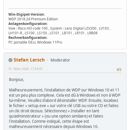
Win-Digipet-Version:
WDP 2018.2d Premium Édition
Anlagenkonfiguration:
Voie : Roco HO code 100 , System : Lenz Digital LZV200 , LV103 ,
LH101-R , LS100 , LS150 , LS101 , LB101 , LR101 , LRB08
Rechnerkonfiguration:
PC portable DELL Windows 11Pro
Stefan Lersch
Moderator
31. März 2026, 17:54:01
#5
Bonjour,
Malheureusement, l'installation de WDP sur Windows 10 et 11
est un peu plus complexe. Cela est dû à Windows et non à WDP
lui-même. Veuillez d'abord désinstaller WDP. Ensuite, localisez
le fichier « setup.exe » sur votre clé USB ou votre CD et faites
un clic droit dessus. Sélectionnez « Installer en tant
qu'administrateur » (ou une option similaire) et faites
l'installation. Comme indiqué, cette étape est
malheureusement nécessaire depuis Windows 10.