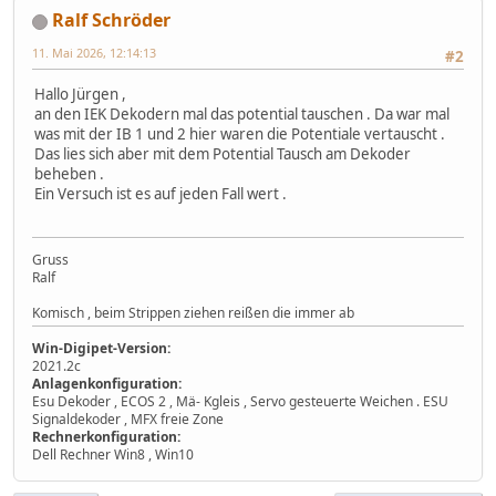
Ralf Schröder
11. Mai 2026, 12:14:13
#2
Hallo Jürgen ,
an den IEK Dekodern mal das potential tauschen . Da war mal
was mit der IB 1 und 2 hier waren die Potentiale vertauscht .
Das lies sich aber mit dem Potential Tausch am Dekoder
beheben .
Ein Versuch ist es auf jeden Fall wert .
Gruss
Ralf
Komisch , beim Strippen ziehen reißen die immer ab
Win-Digipet-Version:
2021.2c
Anlagenkonfiguration:
Esu Dekoder , ECOS 2 , Mä- Kgleis , Servo gesteuerte Weichen . ESU
Signaldekoder , MFX freie Zone
Rechnerkonfiguration:
Dell Rechner Win8 , Win10