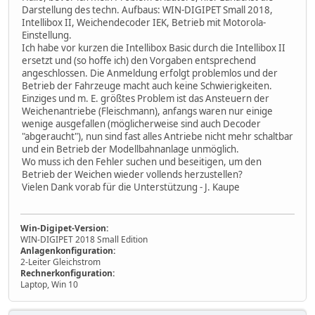
Darstellung des techn. Aufbaus: WIN-DIGIPET Small 2018,
Intellibox II, Weichendecoder IEK, Betrieb mit Motorola-
Einstellung.
Ich habe vor kurzen die Intellibox Basic durch die Intellibox II
ersetzt und (so hoffe ich) den Vorgaben entsprechend
angeschlossen. Die Anmeldung erfolgt problemlos und der
Betrieb der Fahrzeuge macht auch keine Schwierigkeiten.
Einziges und m. E. größtes Problem ist das Ansteuern der
Weichenantriebe (Fleischmann), anfangs waren nur einige
wenige ausgefallen (möglicherweise sind auch Decoder
"abgeraucht"), nun sind fast alles Antriebe nicht mehr schaltbar
und ein Betrieb der Modellbahnanlage unmöglich.
Wo muss ich den Fehler suchen und beseitigen, um den
Betrieb der Weichen wieder vollends herzustellen?
Vielen Dank vorab für die Unterstützung - J. Kaupe
Win-Digipet-Version:
WIN-DIGIPET 2018 Small Edition
Anlagenkonfiguration:
2-Leiter Gleichstrom
Rechnerkonfiguration:
Laptop, Win 10