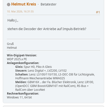
Helmut Kreis
Betatester
10. Mai 2026, 16:31:55
#1
Hallo J.,
stehen die Decoder der Antriebe auf Impuls-Betrieb?
Gruß
Helmut
Win-Digipet-Version:
WDP 2025.x PE
Anlagenkonfiguration:
Gleis:
Spur H0, Piko A-Gleis
Steuern:
Lenz Digital +, LVZ200, LV102
Schalten:
Lenz: LS100/110/150, LS-DEC-DB für Lichtsignale,
Hoffmann Weichenantriebe MWA02S
Melden:
GBM16X .. der Fa. Blücher Elektronik, Lenz: LR100,
(OpenDCC GBM Boost/GBM16T mit RailCom), RS-Bus +
RailCom über LocoNet
Rechnerkonfiguration:
Windows 11, 64 bit