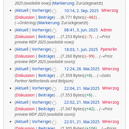
2025 (available now)
Markierung
:
Zurückgesetzt
t
r
.
2
u
Aktuell
Vorherige
10:14, 2. Sep. 2025
MHerzog
2
S
n
Diskussion
Beiträge
6.771 Bytes
−482
.
g
0
→
Ordering
Markierung
:
Zurückgesetzt
e
S
s
2
3
Aktuell
Vorherige
08:41, 3. Jun. 2025
Admin
p
z
e
Diskussion
Beiträge
7.253 Bytes
−7
→
Price
5
.
u
t
preview WDP 2025 (available now)
p
s
J
e
a
1
Aktuell
Vorherige
18:03, 1. Jun. 2025
Ppeterlin
t
u
m
m
Diskussion
Beiträge
7.260 Bytes
−99
→
Price
.
e
m
preview WDP 2025 (available soon)
n
b
e
J
m
2
Aktuell
Vorherige
12:24, 26. Mai 2025
MHerzog
i
n
e
u
b
Diskussion
Beiträge
7.359 Bytes
+6
→
Sales
f
6
2
r
Partner Netherlands and Belgium
n
a
e
.
0
s
2
2
Aktuell
Vorherige
22:04, 21. Mai 2025
MHerzog
i
r
s
M
2
Diskussion
Beiträge
7.353 Bytes
+6
0
1
2
u
2
K
a
5
Aktuell
Vorherige
22:02, 21. Mai 2025
MHerzog
n
2
.
0
e
0
i
g
Diskussion
Beiträge
7.347 Bytes
+42
→
Price
i
5
M
2
preview WDP 2025 (available soon)
2
n
2
a
5
Aktuell
Vorherige
22:01, 21. Mai 2025
MHerzog
e
5
0
B
i
Diskussion
Beiträge
7.305 Bytes
+106
→
Prices