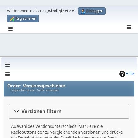
Willkommen im Forum „
windigipet.de
“.
Einloggen
Registrieren
Hilfe
Order: Versionsgeschichte
Logbücher dieser Seite anzeigen
Versionen filtern
Auswahl des Versionsunterschieds: Markiere die
Radiobuttons der zu vergleichenden Versionen und drücke
die Eingabetaste oder die Schaltfläche am unteren Rand.