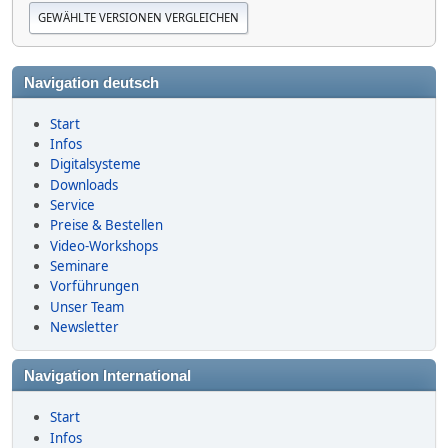
u
0
a
n
m
2
g
m
5
e
Navigation deutsch
n
f
Start
a
Infos
s
Digitalsysteme
s
Downloads
u
Service
n
g
Preise & Bestellen
Video-Workshops
Seminare
Vorführungen
Unser Team
Newsletter
Navigation International
Start
Infos