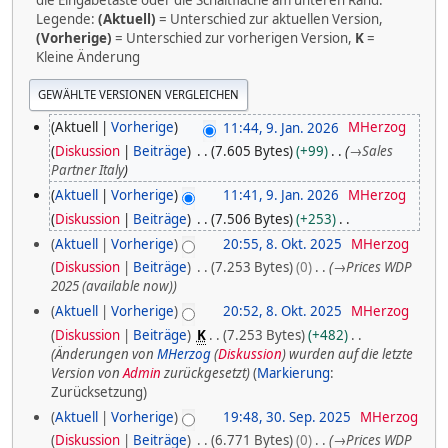
Legende:
(Aktuell)
= Unterschied zur aktuellen Version,
(Vorherige)
= Unterschied zur vorherigen Version,
K
=
Kleine Änderung
9
Aktuell
Vorherige
11:44, 9. Jan. 2026
MHerzog
Diskussion
Beiträge
7.605 Bytes
+99
→
Sales
.
Partner Italy
J
Aktuell
Vorherige
11:41, 9. Jan. 2026
MHerzog
a
Diskussion
Beiträge
7.506 Bytes
+253
K
n
8
Aktuell
Vorherige
20:55, 8. Okt. 2025
MHerzog
e
u
Diskussion
Beiträge
7.253 Bytes
0
→
Prices WDP
.
i
2025 (available now)
n
a
O
Aktuell
Vorherige
20:52, 8. Okt. 2025
MHerzog
e
r
k
B
Diskussion
Beiträge
K
7.253 Bytes
+482
2
e
Änderungen von
MHerzog
(
Diskussion
) wurden auf die letzte
t
a
Version von
Admin
zurückgesetzt
Markierung
:
0
o
r
Zurücksetzung
2
b
b
3
Aktuell
Vorherige
19:48, 30. Sep. 2025
MHerzog
e
6
e
Diskussion
Beiträge
6.771 Bytes
0
→
Prices WDP
0
i