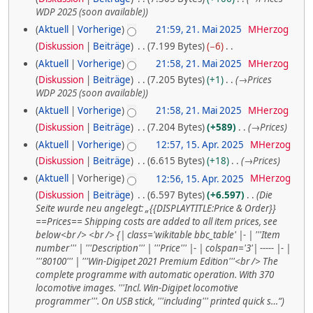
2
e
WDP 2025 (soon available)
2
a
5
Aktuell
Vorherige
21:59, 21. Mai 2025
MHerzog
r
0
Diskussion
Beiträge
7.199 Bytes
−6
b
2
K
e
Aktuell
Vorherige
21:58, 21. Mai 2025
MHerzog
e
5
i
Diskussion
Beiträge
7.205 Bytes
+1
→
Prices
i
t
WDP 2025 (soon available)
n
u
Aktuell
Vorherige
21:58, 21. Mai 2025
MHerzog
e
n
B
Diskussion
Beiträge
7.204 Bytes
+589
→
Prices
g
e
s
1
Aktuell
Vorherige
12:57, 15. Apr. 2025
MHerzog
a
z
Diskussion
Beiträge
6.615 Bytes
+18
→
Prices
5
r
u
b
Aktuell
Vorherige
12:56, 15. Apr. 2025
MHerzog
s
.
e
Diskussion
Beiträge
6.597 Bytes
+6.597
Die
a
A
i
Seite wurde neu angelegt: „{{DISPLAYTITLE:Price & Order}}
m
t
==Prices== Shipping costs are added to all item prices, see
p
m
u
below<br /> <br /> {| class='wikitable bbc_table' |- | '''Item
e
r
n
number''' | '''Description''' | '''Price''' |- | colspan='3'| ----- |- |
n
g
i
'''80100''' | '''Win-Digipet 2021 Premium Edition'''<br /> The
f
s
complete programme with automatic operation. With 370
a
l
z
locomotive images. '''Incl. Win-Digipet locomotive
s
u
2
programmer'''. On USB stick, '''including''' printed quick s…“
s
s