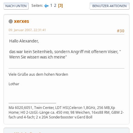
1
2
Seiten
3
NACH UNTEN
BENUTZER-AKTIONEN
xerxes
09. Januar 2007, 22:31:41
#30
Hallo Alexander,
das war kein Seitenhieb, sondern Angriff mit offenem Visier, "
Wenn Sie wissen was ich meine"
Viele Grüße aus dem hohen Norden
Lothar
----------------------------------------
Mä 6020,6051, Twin Center, LDT HSI,Celeron 1,8GHz, 256 MB,Xp
Home; H0 2-Ltr.Gl.-Länge ca. 450 mtr, 98 Weichen, 16xs88 RM, GBM 2-
fach und 4-fach; 2 x 20A Sonderbooster v.Gerd Boll