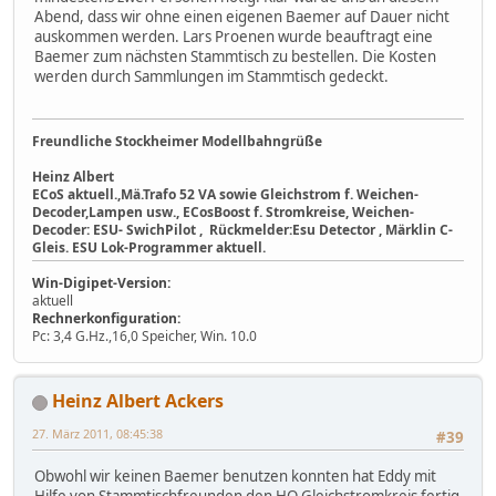
Abend, dass wir ohne einen eigenen Baemer auf Dauer nicht
auskommen werden. Lars Proenen wurde beauftragt eine
Baemer zum nächsten Stammtisch zu bestellen. Die Kosten
werden durch Sammlungen im Stammtisch gedeckt.
Freundliche Stockheimer Modellbahngrüße
Heinz Albert
ECoS aktuell.,Mä.Trafo 52 VA sowie Gleichstrom f. Weichen-
Decoder,Lampen usw., ECosBoost f. Stromkreise, Weichen-
Decoder: ESU- SwichPilot , Rückmelder:Esu Detector , Märklin C-
Gleis. ESU Lok-Programmer aktuell.
Win-Digipet-Version:
aktuell
Rechnerkonfiguration:
Pc: 3,4 G.Hz.,16,0 Speicher, Win. 10.0
Heinz Albert Ackers
27. März 2011, 08:45:38
#39
Obwohl wir keinen Baemer benutzen konnten hat Eddy mit
Hilfe von Stammtischfreunden den HO Gleichstromkreis fertig