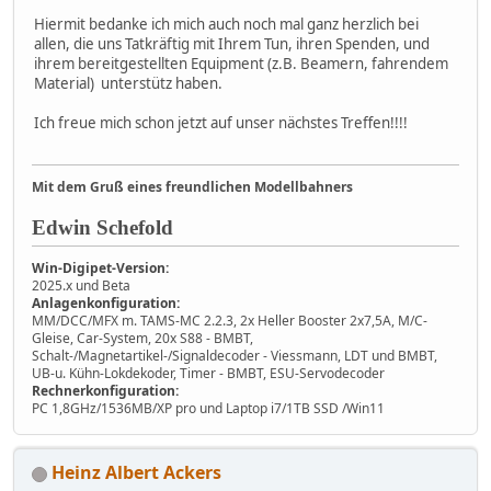
Hiermit bedanke ich mich auch noch mal ganz herzlich bei
allen, die uns Tatkräftig mit Ihrem Tun, ihren Spenden, und
ihrem bereitgestellten Equipment (z.B. Beamern, fahrendem
Material) unterstütz haben.
Ich freue mich schon jetzt auf unser nächstes Treffen!!!!
Mit dem Gruß eines freundlichen Modellbahners
Edwin Schefold
Win-Digipet-Version:
2025.x und Beta
Anlagenkonfiguration:
MM/DCC/MFX m. TAMS-MC 2.2.3, 2x Heller Booster 2x7,5A, M/C-
Gleise, Car-System, 20x S88 - BMBT,
Schalt-/Magnetartikel-/Signaldecoder - Viessmann, LDT und BMBT,
UB-u. Kühn-Lokdekoder, Timer - BMBT, ESU-Servodecoder
Rechnerkonfiguration:
PC 1,8GHz/1536MB/XP pro und Laptop i7/1TB SSD /Win11
Heinz Albert Ackers