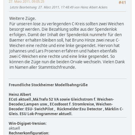
27. März 2011, 09:05:25
#41
Letzte Bearbeitung
: 27. März 2011, 17:48:49 von Heinz Albert Ackers
Weitere Züge.
Für unseren lose zu verlegenden C-Kreis sollten zwei Weichen
besorgt werden. Die Bezahlung sollte aus der Spendenlok
erfolgen. Damit der Inhalt der Spendenlok nunmehr für den
Baemer erhalten bleiben soll, hat Bruno Hinze zwei neue C-
Weichen eine rechte und eine linke gespendet. Hiervon hat
Johannes und Lars Proenen erfahren und haben ebenfalls
zwei C-Weichen eine rechte und eine linke gespendet. So
können die Züge nun die beiden Orvale wechseln. Vielen Dank
im Namen aller Stammtischfreunde.
Freundliche Stockheimer Modellbahngrüße
Heinz Albert
ECoS aktuell.,Mä.Trafo 52 VA sowie Gleichstrom f. Weichen-
Decoder,Lampen usw., ECosBoost f. Stromkreise, Weichen-
Decoder: ESU- SwichPilot , Rückmelder:Esu Detector , Märklin C-
Gleis. ESU Lok-Programmer aktuell.
Win-Digipet-Version:
aktuell
Rechnerkonfiguration: