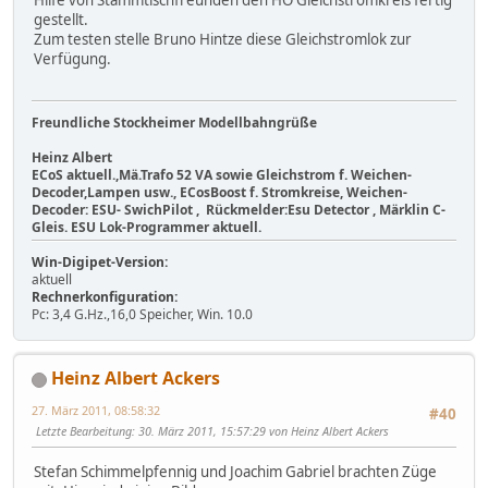
gestellt.
Zum testen stelle Bruno Hintze diese Gleichstromlok zur
Verfügung.
Freundliche Stockheimer Modellbahngrüße
Heinz Albert
ECoS aktuell.,Mä.Trafo 52 VA sowie Gleichstrom f. Weichen-
Decoder,Lampen usw., ECosBoost f. Stromkreise, Weichen-
Decoder: ESU- SwichPilot , Rückmelder:Esu Detector , Märklin C-
Gleis. ESU Lok-Programmer aktuell.
Win-Digipet-Version:
aktuell
Rechnerkonfiguration:
Pc: 3,4 G.Hz.,16,0 Speicher, Win. 10.0
Heinz Albert Ackers
27. März 2011, 08:58:32
#40
Letzte Bearbeitung
: 30. März 2011, 15:57:29 von Heinz Albert Ackers
Stefan Schimmelpfennig und Joachim Gabriel brachten Züge