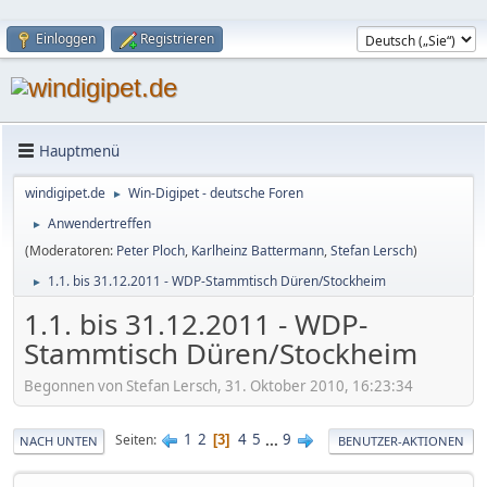
Einloggen
Registrieren
Hauptmenü
windigipet.de
Win-Digipet - deutsche Foren
►
Anwendertreffen
►
(Moderatoren:
Peter Ploch
,
Karlheinz Battermann
,
Stefan Lersch
)
1.1. bis 31.12.2011 - WDP-Stammtisch Düren/Stockheim
►
1.1. bis 31.12.2011 - WDP-
Stammtisch Düren/Stockheim
Begonnen von Stefan Lersch, 31. Oktober 2010, 16:23:34
1
2
4
5
...
9
Seiten
3
NACH UNTEN
BENUTZER-AKTIONEN