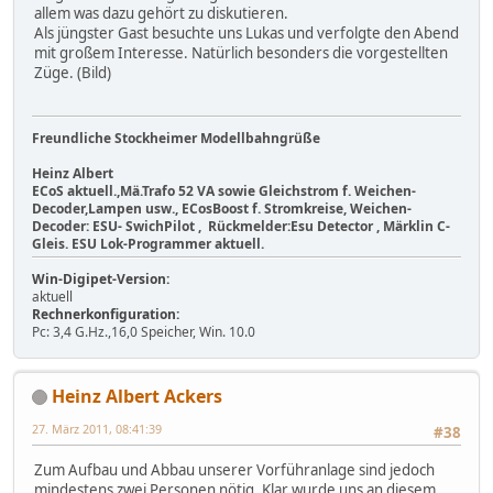
allem was dazu gehört zu diskutieren.
Als jüngster Gast besuchte uns Lukas und verfolgte den Abend
mit großem Interesse. Natürlich besonders die vorgestellten
Züge. (Bild)
Freundliche Stockheimer Modellbahngrüße
Heinz Albert
ECoS aktuell.,Mä.Trafo 52 VA sowie Gleichstrom f. Weichen-
Decoder,Lampen usw., ECosBoost f. Stromkreise, Weichen-
Decoder: ESU- SwichPilot , Rückmelder:Esu Detector , Märklin C-
Gleis. ESU Lok-Programmer aktuell.
Win-Digipet-Version:
aktuell
Rechnerkonfiguration:
Pc: 3,4 G.Hz.,16,0 Speicher, Win. 10.0
Heinz Albert Ackers
27. März 2011, 08:41:39
#38
Zum Aufbau und Abbau unserer Vorführanlage sind jedoch
mindestens zwei Personen nötig. Klar wurde uns an diesem