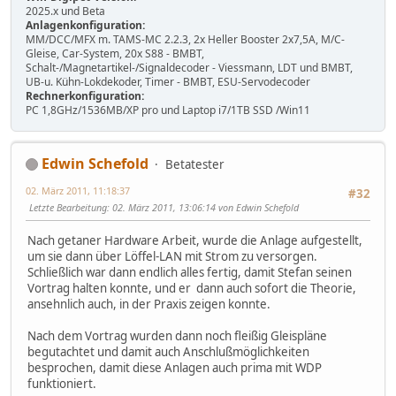
2025.x und Beta
Anlagenkonfiguration:
MM/DCC/MFX m. TAMS-MC 2.2.3, 2x Heller Booster 2x7,5A, M/C-
Gleise, Car-System, 20x S88 - BMBT,
Schalt-/Magnetartikel-/Signaldecoder - Viessmann, LDT und BMBT,
UB-u. Kühn-Lokdekoder, Timer - BMBT, ESU-Servodecoder
Rechnerkonfiguration:
PC 1,8GHz/1536MB/XP pro und Laptop i7/1TB SSD /Win11
Edwin Schefold
Betatester
02. März 2011, 11:18:37
#32
Letzte Bearbeitung
: 02. März 2011, 13:06:14 von Edwin Schefold
Nach getaner Hardware Arbeit, wurde die Anlage aufgestellt,
um sie dann über Löffel-LAN mit Strom zu versorgen.
Schließlich war dann endlich alles fertig, damit Stefan seinen
Vortrag halten konnte, und er dann auch sofort die Theorie,
ansehnlich auch, in der Praxis zeigen konnte.
Nach dem Vortrag wurden dann noch fleißig Gleispläne
begutachtet und damit auch Anschlußmöglichkeiten
besprochen, damit diese Anlagen auch prima mit WDP
funktioniert.