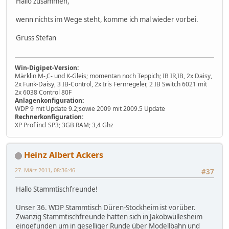
Hallo zusammen,
wenn nichts im Wege steht, komme ich mal wieder vorbei.
Gruss Stefan
Win-Digipet-Version:
Märklin M-,C- und K-Gleis; momentan noch Teppich; IB IR,IB, 2x Daisy,
2x Funk-Daisy, 3 IB-Control, 2x Iris Fernregeler, 2 IB Switch 6021 mit
2x 6038 Control 80F
Anlagenkonfiguration:
WDP 9 mit Update 9.2;sowie 2009 mit 2009.5 Update
Rechnerkonfiguration:
XP Prof incl SP3; 3GB RAM; 3,4 Ghz
Heinz Albert Ackers
27. März 2011, 08:36:46
#37
Hallo Stammtischfreunde!
Unser 36. WDP Stammtisch Düren-Stockheim ist vorüber.
Zwanzig Stammtischfreunde hatten sich in Jakobwüllesheim
eingefunden um in geselliger Runde über Modellbahn und