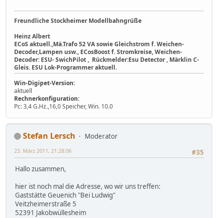
Freundliche Stockheimer Modellbahngrüße
Heinz Albert
ECoS aktuell.,Mä.Trafo 52 VA sowie Gleichstrom f. Weichen-
Decoder,Lampen usw., ECosBoost f. Stromkreise, Weichen-
Decoder: ESU- SwichPilot , Rückmelder:Esu Detector , Märklin C-
Gleis. ESU Lok-Programmer aktuell.
Win-Digipet-Version:
aktuell
Rechnerkonfiguration:
Pc: 3,4 G.Hz.,16,0 Speicher, Win. 10.0
Stefan Lersch
Moderator
23. März 2011, 21:28:06
#35
Hallo zusammen,
hier ist noch mal die Adresse, wo wir uns treffen:
Gaststätte Geuenich "Bei Ludwig"
Veitzheimerstraße 5
52391 Jakobwüllesheim