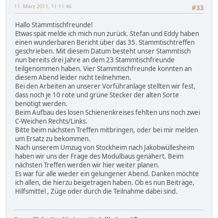
11. März 2011, 11:11:46
#33
Hallo Stammtischfreunde!
Etwas spät melde ich mich nun zurück. Stefan und Eddy haben
einen wunderbaren Bericht über das 35. Stammtischtreffen
geschrieben. Mit diesem Datum besteht unser Stammtisch
nun bereits drei Jahre an dem 23 Stammtischfreunde
teilgenommen haben. Vier Stammtischfreunde konnten an
diesem Abend leider nicht teilnehmen.
Bei den Arbeiten an unserer Vorführanlage stellten wir fest,
dass noch je 10 rote und grüne Stecker der alten Sorte
benötigt werden.
Beim Aufbau des losen Schienenkreises fehlten uns noch zwei
C-Weichen Rechts/Links.
Bitte beim nächsten Treffen mitbringen, oder bei mir melden
um Ersatz zu bekommen.
Nach unserem Umzug von Stockheim nach Jakobwüllesheim
haben wir uns der Frage des Modulbaus genähert. Beim
nächsten Treffen werden wir hier weiter planen.
Es war für alle wieder ein gelungener Abend. Danken möchte
ich allen, die hierzu beigetragen haben. Ob es nun Beiträge,
Hilfsmittel , Züge oder durch die Teilnahme dabei sind.