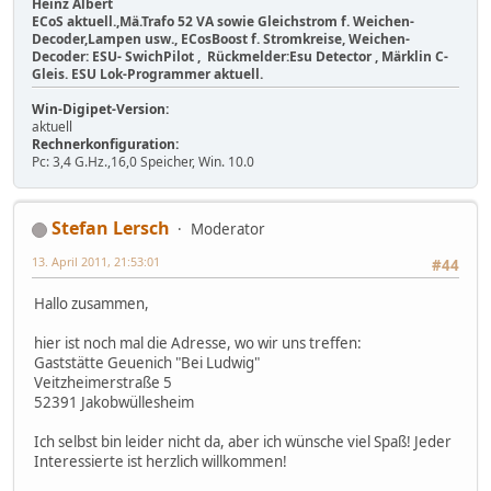
Heinz Albert
ECoS aktuell.,Mä.Trafo 52 VA sowie Gleichstrom f. Weichen-
Decoder,Lampen usw., ECosBoost f. Stromkreise, Weichen-
Decoder: ESU- SwichPilot , Rückmelder:Esu Detector , Märklin C-
Gleis. ESU Lok-Programmer aktuell.
Win-Digipet-Version:
aktuell
Rechnerkonfiguration:
Pc: 3,4 G.Hz.,16,0 Speicher, Win. 10.0
Stefan Lersch
Moderator
13. April 2011, 21:53:01
#44
Hallo zusammen,
hier ist noch mal die Adresse, wo wir uns treffen:
Gaststätte Geuenich "Bei Ludwig"
Veitzheimerstraße 5
52391 Jakobwüllesheim
Ich selbst bin leider nicht da, aber ich wünsche viel Spaß! Jeder
Interessierte ist herzlich willkommen!