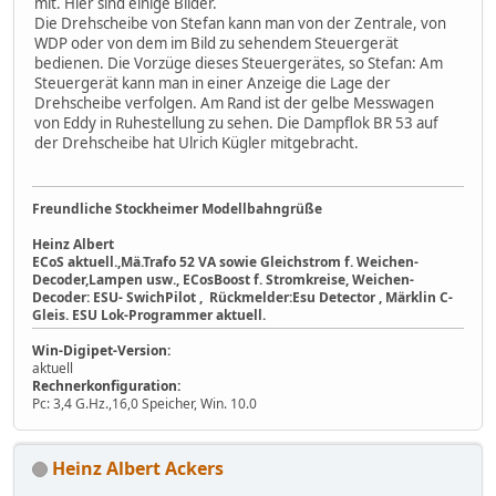
mit. Hier sind einige Bilder.
Die Drehscheibe von Stefan kann man von der Zentrale, von
WDP oder von dem im Bild zu sehendem Steuergerät
bedienen. Die Vorzüge dieses Steuergerätes, so Stefan: Am
Steuergerät kann man in einer Anzeige die Lage der
Drehscheibe verfolgen. Am Rand ist der gelbe Messwagen
von Eddy in Ruhestellung zu sehen. Die Dampflok BR 53 auf
der Drehscheibe hat Ulrich Kügler mitgebracht.
Freundliche Stockheimer Modellbahngrüße
Heinz Albert
ECoS aktuell.,Mä.Trafo 52 VA sowie Gleichstrom f. Weichen-
Decoder,Lampen usw., ECosBoost f. Stromkreise, Weichen-
Decoder: ESU- SwichPilot , Rückmelder:Esu Detector , Märklin C-
Gleis. ESU Lok-Programmer aktuell.
Win-Digipet-Version:
aktuell
Rechnerkonfiguration:
Pc: 3,4 G.Hz.,16,0 Speicher, Win. 10.0
Heinz Albert Ackers