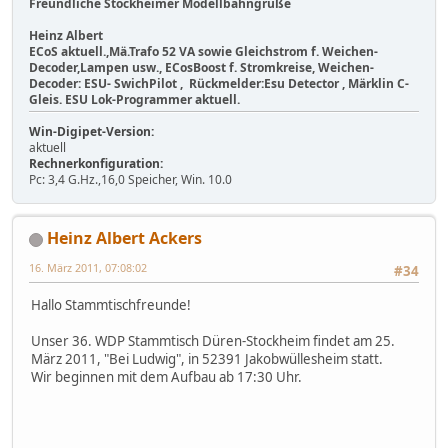
Freundliche Stockheimer Modellbahngrüße
Heinz Albert
ECoS aktuell.,Mä.Trafo 52 VA sowie Gleichstrom f. Weichen-
Decoder,Lampen usw., ECosBoost f. Stromkreise, Weichen-
Decoder: ESU- SwichPilot , Rückmelder:Esu Detector , Märklin C-
Gleis. ESU Lok-Programmer aktuell.
Win-Digipet-Version:
aktuell
Rechnerkonfiguration:
Pc: 3,4 G.Hz.,16,0 Speicher, Win. 10.0
Heinz Albert Ackers
16. März 2011, 07:08:02
#34
Hallo Stammtischfreunde!
Unser 36. WDP Stammtisch Düren-Stockheim findet am 25.
März 2011, "Bei Ludwig", in 52391 Jakobwüllesheim statt.
Wir beginnen mit dem Aufbau ab 17:30 Uhr.