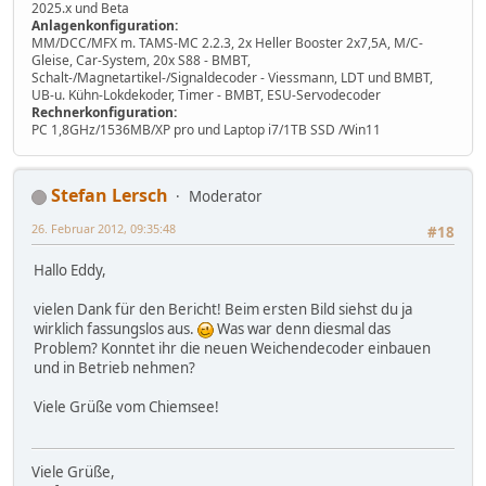
2025.x und Beta
Anlagenkonfiguration:
MM/DCC/MFX m. TAMS-MC 2.2.3, 2x Heller Booster 2x7,5A, M/C-
Gleise, Car-System, 20x S88 - BMBT,
Schalt-/Magnetartikel-/Signaldecoder - Viessmann, LDT und BMBT,
UB-u. Kühn-Lokdekoder, Timer - BMBT, ESU-Servodecoder
Rechnerkonfiguration:
PC 1,8GHz/1536MB/XP pro und Laptop i7/1TB SSD /Win11
Stefan Lersch
Moderator
26. Februar 2012, 09:35:48
#18
Hallo Eddy,
vielen Dank für den Bericht! Beim ersten Bild siehst du ja
wirklich fassungslos aus.
Was war denn diesmal das
Problem? Konntet ihr die neuen Weichendecoder einbauen
und in Betrieb nehmen?
Viele Grüße vom Chiemsee!
Viele Grüße,