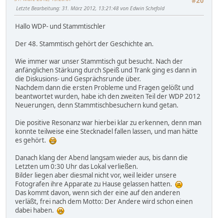
#20
Letzte Bearbeitung
: 31. März 2012, 13:21:48 von Edwin Schefold
Hallo WDP- und Stammtischler
Der 48. Stammtisch gehört der Geschichte an.
Wie immer war unser Stammtisch gut besucht. Nach der
anfänglichen Stärkung durch Speiß und Trank ging es dann in
die Diskusions- und Gesprächsrunde über.
Nachdem dann die ersten Probleme und Fragen gelößt und
beantwortet wurden, habe ich den zweiten Teil der WDP 2012
Neuerungen, denn Stammtischbesuchern kund getan.
Die positive Resonanz war hierbei klar zu erkennen, denn man
konnte teilweise eine Stecknadel fallen lassen, und man hätte
es gehört.
Danach klang der Abend langsam wieder aus, bis dann die
Letzten um 0:30 Uhr das Lokal verließen.
Bilder liegen aber diesmal nicht vor, weil leider unsere
Fotografen ihre Apparate zu Hause gelassen hatten.
Das kommt davon, wenn sich der eine auf den anderen
verläßt, frei nach dem Motto: Der Andere wird schon einen
dabei haben.