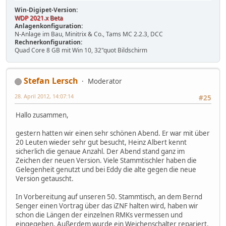
Win-Digipet-Version:
WDP 2021.x Beta
Anlagenkonfiguration:
N-Anlage im Bau, Minitrix & Co., Tams MC 2.2.3, DCC
Rechnerkonfiguration:
Quad Core 8 GB mit Win 10, 32"quot Bildschirm
Stefan Lersch
Moderator
28. April 2012, 14:07:14
#25
Hallo zusammen,
gestern hatten wir einen sehr schönen Abend. Er war mit über
20 Leuten wieder sehr gut besucht, Heinz Albert kennt
sicherlich die genaue Anzahl. Der Abend stand ganz im
Zeichen der neuen Version. Viele Stammtischler haben die
Gelegenheit genutzt und bei Eddy die alte gegen die neue
Version getauscht.
In Vorbereitung auf unseren 50. Stammtisch, an dem Bernd
Senger einen Vortrag über das iZNF halten wird, haben wir
schon die Längen der einzelnen RMKs vermessen und
eingegeben. Außerdem wurde ein Weichenschalter repariert.