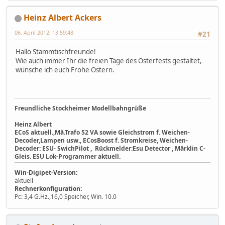
Heinz Albert Ackers
06. April 2012, 13:59:48
#21
Hallo Stammtischfreunde!
Wie auch immer Ihr die freien Tage des Osterfests gestaltet,
wünsche ich euch Frohe Ostern.
Freundliche Stockheimer Modellbahngrüße
Heinz Albert
ECoS aktuell.,Mä.Trafo 52 VA sowie Gleichstrom f. Weichen-
Decoder,Lampen usw., ECosBoost f. Stromkreise, Weichen-
Decoder: ESU- SwichPilot , Rückmelder:Esu Detector , Märklin C-
Gleis. ESU Lok-Programmer aktuell.
Win-Digipet-Version:
aktuell
Rechnerkonfiguration:
Pc: 3,4 G.Hz.,16,0 Speicher, Win. 10.0