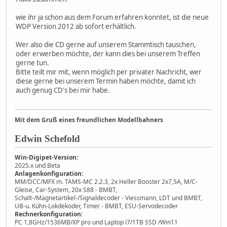
wie ihr ja schon aus dem Forum erfahren konntet, ist die neue
WDP Version 2012 ab sofort erhältlich.
Wer also die CD gerne auf unserem Stammtisch tauschen,
oder erwerben möchte, der kann dies bei unserem Treffen
gerne tun.
Bitte teilt mir mit, wenn möglich per privater Nachricht, wer
diese gerne bei unserem Termin haben möchte, damit ich
auch genug CD's bei mir habe.
Mit dem Gruß eines freundlichen Modellbahners
Edwin Schefold
Win-Digipet-Version:
2025.x und Beta
Anlagenkonfiguration:
MM/DCC/MFX m. TAMS-MC 2.2.3, 2x Heller Booster 2x7,5A, M/C-
Gleise, Car-System, 20x S88 - BMBT,
Schalt-/Magnetartikel-/Signaldecoder - Viessmann, LDT und BMBT,
UB-u. Kühn-Lokdekoder, Timer - BMBT, ESU-Servodecoder
Rechnerkonfiguration:
PC 1,8GHz/1536MB/XP pro und Laptop i7/1TB SSD /Win11