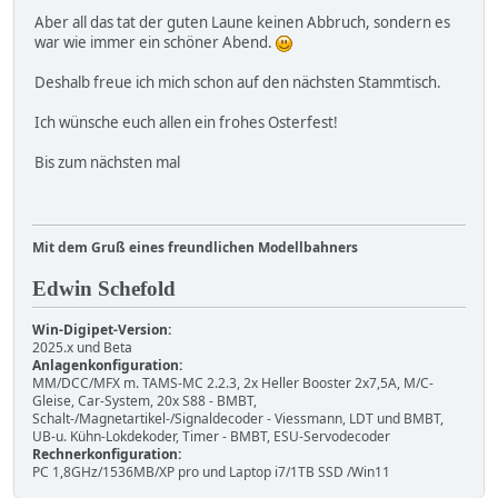
Aber all das tat der guten Laune keinen Abbruch, sondern es
war wie immer ein schöner Abend.
Deshalb freue ich mich schon auf den nächsten Stammtisch.
Ich wünsche euch allen ein frohes Osterfest!
Bis zum nächsten mal
Mit dem Gruß eines freundlichen Modellbahners
Edwin Schefold
Win-Digipet-Version:
2025.x und Beta
Anlagenkonfiguration:
MM/DCC/MFX m. TAMS-MC 2.2.3, 2x Heller Booster 2x7,5A, M/C-
Gleise, Car-System, 20x S88 - BMBT,
Schalt-/Magnetartikel-/Signaldecoder - Viessmann, LDT und BMBT,
UB-u. Kühn-Lokdekoder, Timer - BMBT, ESU-Servodecoder
Rechnerkonfiguration:
PC 1,8GHz/1536MB/XP pro und Laptop i7/1TB SSD /Win11