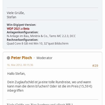
Viele Grüße,
Stefan
Win-Digipet-Version:
WDP 2021.x Beta
Anlagenkonfiguration:
N-Anlage im Bau, Minitrix & Co., Tams MC 2.2.3, DCC
Rechnerkonfiguration:
Quad Core 8 GB mit Win 10, 32"quot Bildschirm
Peter Ploch
Moderator
16. Mai 2012, 00:15:36
#29
Hallo Stefan,
Dein Zuglaufschild ist ja eine tolle Rundreise, wo und wann
kann man die denn b?uchen? Oder ist die im Preis (15,59 €)
inbegriffen
Viele Grüße aus Neu Isenburg und allzeit HP 1