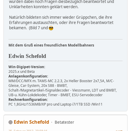
wurden dabei noch Fragen diesbezüglich beantwortet und
Unklarheiten konnten geklärt werden.
Natürlich bildeten sich immer wieder Grüppchen, die ihre
Erfahrungen austauschten, oder ihre Fragen beantwortet
bekamen. (Bild 7 und
Mit dem Gruß eines freundlichen Modellbahners
Edwin Schefold
Win-Digipet-Version:
2025.x und Beta
Anlagenkonfiguration:
MM/DCC/MFX m. TAMS-MC 2.2.3, 2x Heller Booster 2x7,5A, M/C-
Gleise, Car-System, 20x S88 - BMBT,
Schalt-/Magnetartikel-/Signaldecoder - Viessmann, LDT und BMBT,
UB-u. Kühn-Lokdekoder, Timer - BMBT, ESU-Servodecoder
Rechnerkonfiguration:
PC 1,8GHz/1536MB/XP pro und Laptop i7/1TB SSD /Win11
Edwin Schefold
Betatester
25. Februar 2012, 23:58:16