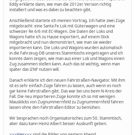
Eddy erklärte dann, wie man die 2012er Version richtig
installiert und was es dabei zu beachten gibt.
Anschließend startete ich meinen Vortrag. Ich hatte zwei Züge
mitgebracht: eine Santa Fe Lok mit Güterwagen und eine
schweizer Re 6/6 mit EC-Wagen. Die Daten der Loks und
Wagons hatte ich zu Hause exportiert, auf einem Stick
mitgebracht und nun demonstriert, wie man sie wieder
importieren kann. Die Loks und Wagons wurden automatisch
in die Fahrzeug-DB unseres Stammtischs eingetragen und ich
konnte dann zeigen, wie man aus einer Lok und Wagons einen
Zug zusammen stellen kann. Auch das ist wichtig, wenn man
später das iZNF nutzen will.
Danach erklärte ich den neuen Fahrstraßen-Navigator. Mit ihm
ist es sehr einfach Züge fahren zu lassen, auch wenn es noch
gar keine Fahrstraßen gibt. Das war bei uns beim N-Kreis der
Fall. Die neu importieren Züge konnte ich so mit wenigen
Mausklicks von Zugnummernfeld zu Zugnummernfeld fahren
lassen ohne den Fahrstraßen-Editor zu bemühen.
Wir besprachen noch Organisatorisches zum 50. Stammtisch,
aber dazu kann Heinz Albert besser Auskunft geben.
>>>Hier<<<
sind die Bilder von gestern Abend.