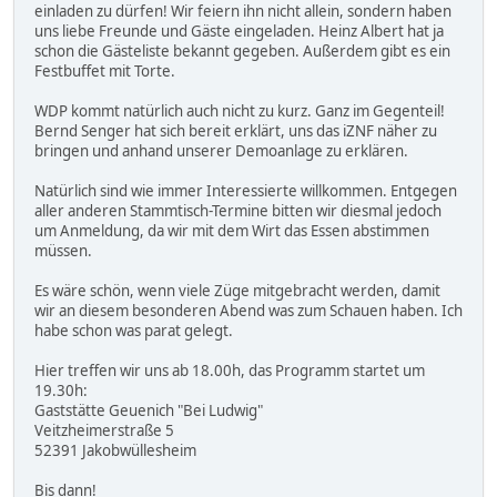
einladen zu dürfen! Wir feiern ihn nicht allein, sondern haben
uns liebe Freunde und Gäste eingeladen. Heinz Albert hat ja
schon die Gästeliste bekannt gegeben. Außerdem gibt es ein
Festbuffet mit Torte.
WDP kommt natürlich auch nicht zu kurz. Ganz im Gegenteil!
Bernd Senger hat sich bereit erklärt, uns das iZNF näher zu
bringen und anhand unserer Demoanlage zu erklären.
Natürlich sind wie immer Interessierte willkommen. Entgegen
aller anderen Stammtisch-Termine bitten wir diesmal jedoch
um Anmeldung, da wir mit dem Wirt das Essen abstimmen
müssen.
Es wäre schön, wenn viele Züge mitgebracht werden, damit
wir an diesem besonderen Abend was zum Schauen haben. Ich
habe schon was parat gelegt.
Hier treffen wir uns ab 18.00h, das Programm startet um
19.30h:
Gaststätte Geuenich "Bei Ludwig"
Veitzheimerstraße 5
52391 Jakobwüllesheim
Bis dann!