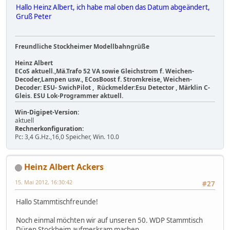
Hallo Heinz Albert, ich habe mal oben das Datum abgeändert,
Gruß Peter
Freundliche Stockheimer Modellbahngrüße
Heinz Albert
ECoS aktuell.,Mä.Trafo 52 VA sowie Gleichstrom f. Weichen-
Decoder,Lampen usw., ECosBoost f. Stromkreise, Weichen-
Decoder: ESU- SwichPilot , Rückmelder:Esu Detector , Märklin C-
Gleis. ESU Lok-Programmer aktuell.
Win-Digipet-Version:
aktuell
Rechnerkonfiguration:
Pc: 3,4 G.Hz.,16,0 Speicher, Win. 10.0
Heinz Albert Ackers
15. Mai 2012, 16:30:42
#27
Hallo Stammtischfreunde!
Noch einmal möchten wir auf unseren 50. WDP Stammtisch
Düren Stockheim aufmerksam machen.