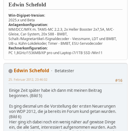
Edwin Schefold
Win-Digipet-Version:
2025.x und Beta
Anlagenkonfiguration:
MM/DCC/MFX m. TAMS-MC 2.2.3, 2x Heller Booster 2x7,5A, M/C-
Gleise, Car-System, 20x S88 - BMBT,
Schalt-/Magnetartikel-/Signaldecoder - Viessmann, LDT und BMBT,
UB-u. Kühn-Lokdekoder, Timer - BMBT, ESU-Servodecoder
Rechnerkonfiguration:
PC 1,8GHz/1536MB/XP pro und Laptop i7/1TB SSD /Win11
Edwin Schefold
Betatester
25. Februar 2012, 23:46:02
#16
Einige Zeit später habe ich dann mit meinen Beitrag
begonnen. (Bild 5)
Es ging diesmal um die Vorstellung der ersten Neuerungen
von WDP 2012, die ja bereits im Forum kund getan wurden.
(Bild 6)
Hier ging ich dabei noch ein wenig näher auf gewisse Dinge
ein, die alle Samt, interessiert aufgenommen wurden. Auch