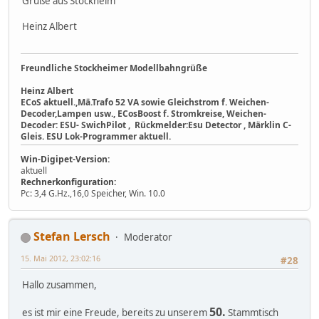
Grüße aus Stockheim
Heinz Albert
Freundliche Stockheimer Modellbahngrüße
Heinz Albert
ECoS aktuell.,Mä.Trafo 52 VA sowie Gleichstrom f. Weichen-
Decoder,Lampen usw., ECosBoost f. Stromkreise, Weichen-
Decoder: ESU- SwichPilot , Rückmelder:Esu Detector , Märklin C-
Gleis. ESU Lok-Programmer aktuell.
Win-Digipet-Version:
aktuell
Rechnerkonfiguration:
Pc: 3,4 G.Hz.,16,0 Speicher, Win. 10.0
Stefan Lersch
Moderator
15. Mai 2012, 23:02:16
#28
Hallo zusammen,
50.
es ist mir eine Freude, bereits zu unserem
Stammtisch