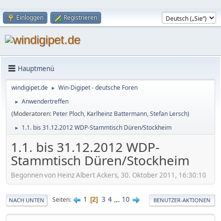
Einloggen
Registrieren
Hauptmenü
windigipet.de
Win-Digipet - deutsche Foren
►
Anwendertreffen
►
(Moderatoren:
Peter Ploch
,
Karlheinz Battermann
,
Stefan Lersch
)
1.1. bis 31.12.2012 WDP-Stammtisch Düren/Stockheim
►
1.1. bis 31.12.2012 WDP-
Stammtisch Düren/Stockheim
Begonnen von Heinz Albert Ackers, 30. Oktober 2011, 16:30:10
1
3
4
...
10
Seiten
2
NACH UNTEN
BENUTZER-AKTIONEN