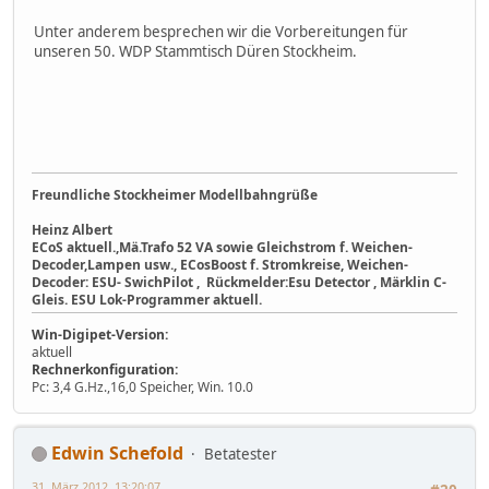
Unter anderem besprechen wir die Vorbereitungen für
unseren 50. WDP Stammtisch Düren Stockheim.
Freundliche Stockheimer Modellbahngrüße
Heinz Albert
ECoS aktuell.,Mä.Trafo 52 VA sowie Gleichstrom f. Weichen-
Decoder,Lampen usw., ECosBoost f. Stromkreise, Weichen-
Decoder: ESU- SwichPilot , Rückmelder:Esu Detector , Märklin C-
Gleis. ESU Lok-Programmer aktuell.
Win-Digipet-Version:
aktuell
Rechnerkonfiguration:
Pc: 3,4 G.Hz.,16,0 Speicher, Win. 10.0
Edwin Schefold
Betatester
31. März 2012, 13:20:07