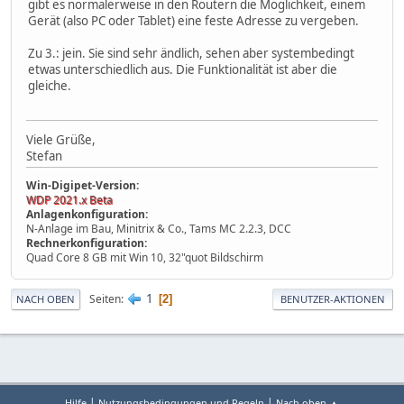
gibt es normalerweise in den Routern die Möglichkeit, einem
Gerät (also PC oder Tablet) eine feste Adresse zu vergeben.
Zu 3.: jein. Sie sind sehr ändlich, sehen aber systembedingt
etwas unterschiedlich aus. Die Funktionalität ist aber die
gleiche.
Viele Grüße,
Stefan
Win-Digipet-Version:
WDP 2021.x Beta
Anlagenkonfiguration:
N-Anlage im Bau, Minitrix & Co., Tams MC 2.2.3, DCC
Rechnerkonfiguration:
Quad Core 8 GB mit Win 10, 32"quot Bildschirm
1
Seiten
2
NACH OBEN
BENUTZER-AKTIONEN
|
|
Hilfe
Nutzungsbedingungen und Regeln
Nach oben ▲