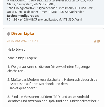
MM/DCC/MFX m. TAMS-MC 2.2.3, 2x Heller Booster 2x7,5A, M/C-
Gleise, Car-System, 20x S88 - BMBT,
Schalt-/Magnetartikel-/Signaldecoder - Viessmann, LDT und BMBT,
UB-u. Kühn-Lokdekoder, Timer - BMBT, ESU-Servodecoder
Rechnerkonfiguration:
PC 1,8GHz/1536MB/XP pro und Laptop i7/1TB SSD /Win11
Dieter Lipka
25. August 2012, 17:11:49
#19
Hallo Edwin,
habe einige Fragen:
1. Wo genau kann ich die von Dir erwaehnten Zugaenge
abschalten ?
2. Mußte das Modem kurz abschalten. Haben sich dadurch de
IP Adressen auf dem Notebook und dem
Tablet geaendert ?
3. Sind die Versionen auf dem IPAD und unter Android
identisch und zwar von der Optik und der Funktionalitaet her ?