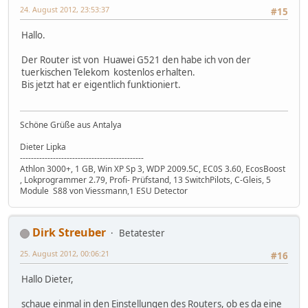
24. August 2012, 23:53:37
#15
Hallo.
Der Router ist von Huawei G521 den habe ich von der
tuerkischen Telekom kostenlos erhalten.
Bis jetzt hat er eigentlich funktioniert.
Schöne Grüße aus Antalya
Dieter Lipka
---------------------------------------------
Athlon 3000+, 1 GB, Win XP Sp 3, WDP 2009.5C, EC0S 3.60, EcosBoost
, Lokprogrammer 2.79, Profi- Prüfstand, 13 SwitchPilots, C-Gleis, 5
Module S88 von Viessmann,1 ESU Detector
Dirk Streuber
Betatester
25. August 2012, 00:06:21
#16
Hallo Dieter,
schaue einmal in den Einstellungen des Routers, ob es da eine