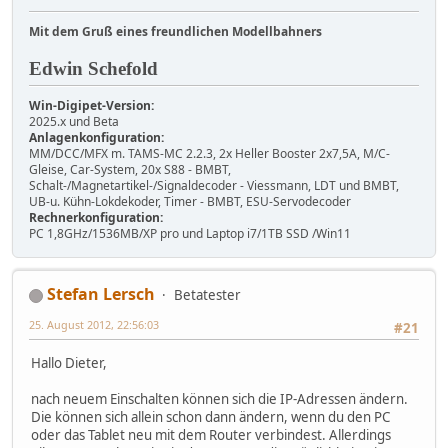
Mit dem Gruß eines freundlichen Modellbahners
Edwin Schefold
Win-Digipet-Version:
2025.x und Beta
Anlagenkonfiguration:
MM/DCC/MFX m. TAMS-MC 2.2.3, 2x Heller Booster 2x7,5A, M/C-
Gleise, Car-System, 20x S88 - BMBT,
Schalt-/Magnetartikel-/Signaldecoder - Viessmann, LDT und BMBT,
UB-u. Kühn-Lokdekoder, Timer - BMBT, ESU-Servodecoder
Rechnerkonfiguration:
PC 1,8GHz/1536MB/XP pro und Laptop i7/1TB SSD /Win11
Stefan Lersch
Betatester
25. August 2012, 22:56:03
#21
Hallo Dieter,
nach neuem Einschalten können sich die IP-Adressen ändern.
Die können sich allein schon dann ändern, wenn du den PC
oder das Tablet neu mit dem Router verbindest. Allerdings