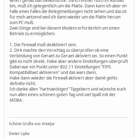
liefert genau das Gewünschte. Da ich immer noch im Aufbau
bin, muß ich gelegentlich um die Platte. Dann kann ich aber im
Falle eines Falles die Belegtmeldungen nicht sehen und das ist
für mich aetzend weil ich dann wieder um die Platte herum
zum PC muß.
Zwei Dinge sind bei diesem Modem erforderlich um einen
Betrieb zu ermöglichen:
1. Die Firewall muß deaktiviert sein.
2. Dirk machte den Vorschlag zu überprüfen ob eine
Verbindung von Geraet zu Geraet aktiviert sei. So einen Punkt
gibt es nicht direkt. Habe aber andere Einstellungen überprüft
Dabei war ein Punkt unter 802.11 Einstellungen "FIPS
Kompatibilitaet aktivieren" und das wars dann.
Habe dann wiieder die Firewall aktiviert aber damit gehts
definitiv nicht.
Ich danke allen "hartnaeckigen" Tipgebern und wünsche euch
nun allen einen schönen guten Tag und viel Spaß mit der
MOBA:
Schöne Grüße aus Antalya
Dieter Lipka