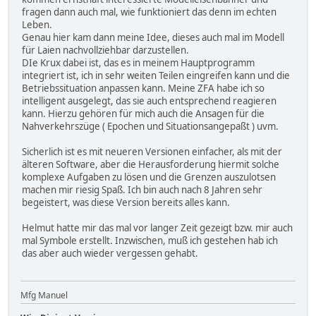
fragen dann auch mal, wie funktioniert das denn im echten
Leben.
Genau hier kam dann meine Idee, dieses auch mal im Modell
für Laien nachvollziehbar darzustellen.
DIe Krux dabei ist, das es in meinem Hauptprogramm
integriert ist, ich in sehr weiten Teilen eingreifen kann und die
Betriebssituation anpassen kann. Meine ZFA habe ich so
intelligent ausgelegt, das sie auch entsprechend reagieren
kann. Hierzu gehören für mich auch die Ansagen für die
Nahverkehrszüge ( Epochen und Situationsangepaßt ) uvm.
Sicherlich ist es mit neueren Versionen einfacher, als mit der
älteren Software, aber die Herausforderung hiermit solche
komplexe Aufgaben zu lösen und die Grenzen auszulotsen
machen mir riesig Spaß. Ich bin auch nach 8 Jahren sehr
begeistert, was diese Version bereits alles kann.
Helmut hatte mir das mal vor langer Zeit gezeigt bzw. mir auch
mal Symbole erstellt. Inzwischen, muß ich gestehen hab ich
das aber auch wieder vergessen gehabt.
Mfg Manuel