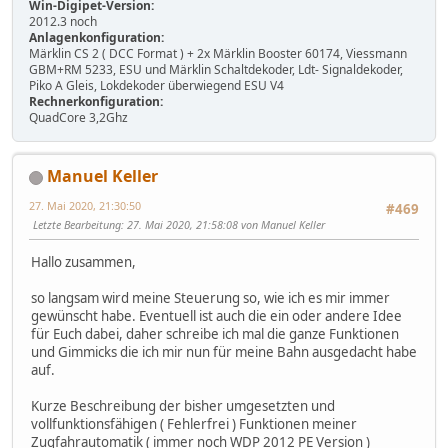
Win-Digipet-Version:
2012.3 noch
Anlagenkonfiguration:
Märklin CS 2 ( DCC Format ) + 2x Märklin Booster 60174, Viessmann
GBM+RM 5233, ESU und Märklin Schaltdekoder, Ldt- Signaldekoder,
Piko A Gleis, Lokdekoder überwiegend ESU V4
Rechnerkonfiguration:
QuadCore 3,2Ghz
Manuel Keller
27. Mai 2020, 21:30:50
#469
Letzte Bearbeitung
: 27. Mai 2020, 21:58:08 von Manuel Keller
Hallo zusammen,
so langsam wird meine Steuerung so, wie ich es mir immer
gewünscht habe. Eventuell ist auch die ein oder andere Idee
für Euch dabei, daher schreibe ich mal die ganze Funktionen
und Gimmicks die ich mir nun für meine Bahn ausgedacht habe
auf.
Kurze Beschreibung der bisher umgesetzten und
vollfunktionsfähigen ( Fehlerfrei ) Funktionen meiner
Zugfahrautomatik ( immer noch WDP 2012 PE Version )