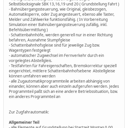
Selbstblocksignale SBK 13,16,19 und 20 ( Grundstellung Fahrt )
- Bahnübergangssteuerung, wie Original, gleisbezogen,
Automatiksperre, oder Zug angesteuert, ebenso alle Taster,
Melder und Zählwerke funktionsfähig. ( In Vorbereitung
Simulation einer Bahnübergangssteuerung zufällig, inkl.
Befehlsübermittlung )
- Schattenbahnhöfe, werden generell nur in einer Richtung
befahren, Ausnahme Stumpfgleise
- Schattenbahnhofsgleise sind für jeweilige Zug bzw.
Wagentypen festgelegt
- automatischer Zugwechsel im Fernverkehr durch ein
vorgelegtes Abstellgleis.
- Testfahrten für Fahreigenschaften, Bremskorrektur speziell
eingerichtet, mittlere Schattenbahnhofsebene Abstellgleise
können umfahren werden
- alle Zugautomatikprogrammteile arbeiten abhängig von
einander, können aber auch einzeln aufgerufen werden. Jedes
Programmteil paßt sich an eine andere Betriebssituation, bzw.
ein anderes Programmteil an
Zur Zugfahrautomatik:
Allgemeiner Teil
- alle Elemente auf Grundstellung bei Startzeit Montag 0.00