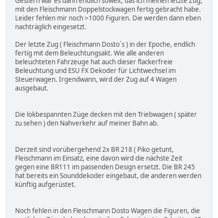
Gestern war es dann endlich soweit, das ich meinen letzte Zug,
mit den Fleischmann Doppelstockwagen fertig gebracht habe.
Leider fehlen mir noch >1000 Figuren. Die werden dann eben
nachträglich eingesetzt.
Der letzte Zug ( Fleischmann Dosto´s ) in der Epoche, endlich
fertig mit dem Beleuchtungsakt. Wie alle anderen
beleuchteten Fahrzeuge hat auch dieser flackerfreie
Beleuchtung und ESU FX Dekoder für Lichtwechsel im
Steuerwagen. Irgendwann, wird der Zug auf 4 Wagen
ausgebaut.
Die lokbespannten Züge decken mit den Triebwagen ( später
zu sehen ) den Nahverkehr auf meiner Bahn ab.
Derzeit sind vorübergehend 2x BR 218 ( Piko getunt,
Fleischmann im Einsatz, eine davon wird die nächste Zeit
gegen eine BR111 im passenden Design ersetzt. Die BR 245
hat bereits ein Sounddekoder eingebaut, die anderen werden
künftig aufgerüstet.
Noch fehlen in den Fleischmann Dosto Wagen die Figuren, die