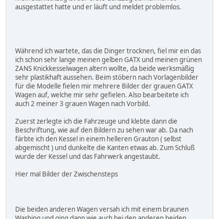
ausgestattet hatte und er läuft und meldet problemlos.
Während ich wartete, das die Dinger trocknen, fiel mir ein das
ich schon sehr lange meinen gelben GATX und meinen grünen
ZANS Knickkesselwagen altern wollte, da beide werksmäßig
sehr plastikhaft aussehen. Beim stöbern nach Vorlagenbilder
für die Modelle fielen mir mehrere Bilder der grauen GATX
Wagen auf, welche mir sehr gefielen. Also bearbeitete ich
auch 2 meiner 3 grauen Wagen nach Vorbild.
Zuerst zerlegte ich die Fahrzeuge und klebte dann die
Beschriftung, wie auf den Bildern zu sehen war ab. Da nach
färbte ich den Kessel in einem helleren Grauton ( selbst
abgemischt ) und dunkelte die Kanten etwas ab. Zum Schluß
wurde der Kessel und das Fahrwerk angestaubt.
Hier mal Bilder der Zwischensteps
Die beiden anderen Wagen versah ich mit einem braunen
Washing und ging dann wie auch bei den anderen beiden