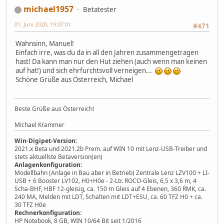
michael1957
Betatester
01. Juni 2020, 19:07:01
#471
Wahnsinn, Manuel!
Einfach irre, was du da in all den Jahren zusammengetragen
hast! Da kann man nur den Hut ziehen (auch wenn man keinen
auf hat!) und sich ehrfurchtsvoll verneigen...
Schöne Grüße aus Österreich, Michael
Beste Grüße aus Österreich!
Michael Krammer
Win-Digipet-Version:
2021.x Beta und 2021.2b Prem. auf WIN 10 mit Lenz-USB-Treiber und
stets aktuellste Betaversion(en)
Anlagenkonfiguration:
Modellbahn (Anlage in Bau aber in Betrieb) Zentrale Lenz LZV100 + LI-
USB + 6 Booster LV102, H0+H0e - 2-Ltr. ROCO-Gleis, 6,5 x 3,6 m, 4
Scha-BHF, HBF 12-gleisig, ca. 150 m Gleis auf 4 Ebenen, 360 RMK, ca.
240 MA, Melden mit LDT, Schalten mit LDT+ESU, ca. 60 TFZ H0 + ca.
30 TFZ H0e
Rechnerkonfiguration:
HP Notebook, 8 GB, WIN 10/64 Bit seit 1/2016