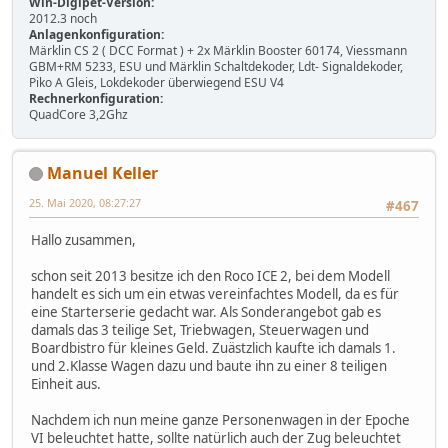
Win-Digipet-Version:
2012.3 noch
Anlagenkonfiguration:
Märklin CS 2 ( DCC Format ) + 2x Märklin Booster 60174, Viessmann
GBM+RM 5233, ESU und Märklin Schaltdekoder, Ldt- Signaldekoder,
Piko A Gleis, Lokdekoder überwiegend ESU V4
Rechnerkonfiguration:
QuadCore 3,2Ghz
Manuel Keller
25. Mai 2020, 08:27:27
#467
Hallo zusammen,
schon seit 2013 besitze ich den Roco ICE 2, bei dem Modell
handelt es sich um ein etwas vereinfachtes Modell, da es für
eine Starterserie gedacht war. Als Sonderangebot gab es
damals das 3 teilige Set, Triebwagen, Steuerwagen und
Boardbistro für kleines Geld. Zuästzlich kaufte ich damals 1.
und 2.Klasse Wagen dazu und baute ihn zu einer 8 teiligen
Einheit aus.
Nachdem ich nun meine ganze Personenwagen in der Epoche
VI beleuchtet hatte, sollte natürlich auch der Zug beleuchtet