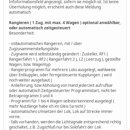
Infoformationsfeld angezeigt, sofern sie möglich ist. Ist keine
Überholung möglich, erscheint auch diese Meldung
automatisch
Rangieren ( 1 Zug, mit max. 4 Wagen ) optional anwählbar,
oder automatisch zeitgesteuert
Besonderheit:
- vollautomatisches Rangieren, mit / über
Zugzusammenstellungsliste
- Zugname wird selbstständig geändert : Zusteller, RF1 (
Rangierfahrt 1 ), RF2 ( Rangierfahrt 2 ), LZ ( Leerzug ), gestellte
Wagen, bzw. Wagentyp
- Rangierprogramm für mehrere Loks ausgelegt, wahlweise
über Entkuppler, oder ferngesteuerte Kupplungen ( wird
noch weiter ausgebaut )
- Anlieferung, bzw Abholung von Hand jederzeit aufrufbar
oder automatisch Zeitgesteuerter Programmstart, nicht bei
Betraprogramm 3 und 4
- Programm für 1 bis 4 Wagen selbsterkennend ausgelegt (
mehr Nutzlänge habe ich im Gleis 5a nicht )
- automatisches Umsetzen der Lok, Lok auf Strecke immer
vorne.
- falls vorhanden, werden die Lichtsignale entsprechend richtig
geschaltet, z.B. Zugschluß nur bei Solofahrt der Lok