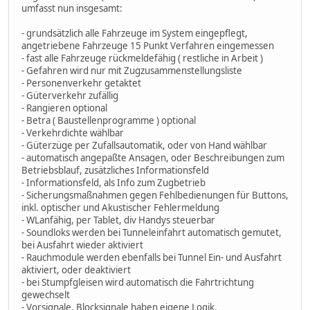
umfasst nun insgesamt:
- grundsätzlich alle Fahrzeuge im System eingepflegt,
angetriebene Fahrzeuge 15 Punkt Verfahren eingemessen
- fast alle Fahrzeuge rückmeldefähig ( restliche in Arbeit )
- Gefahren wird nur mit Zugzusammenstellungsliste
- Personenverkehr getaktet
- Güterverkehr zufällig
- Rangieren optional
- Betra ( Baustellenprogramme ) optional
- Verkehrdichte wählbar
- Güterzüge per Zufallsautomatik, oder von Hand wählbar
- automatisch angepaßte Ansagen, oder Beschreibungen zum
Betriebsblauf, zusätzliches Informationsfeld
- Informationsfeld, als Info zum Zugbetrieb
- Sicherungsmaßnahmen gegen Fehlbedienungen für Buttons,
inkl. optischer und Akustischer Fehlermeldung
- WLanfähig, per Tablet, div Handys steuerbar
- Soundloks werden bei Tunneleinfahrt automatisch gemutet,
bei Ausfahrt wieder aktiviert
- Rauchmodule werden ebenfalls bei Tunnel Ein- und Ausfahrt
aktiviert, oder deaktiviert
- bei Stumpfgleisen wird automatisch die Fahrtrichtung
gewechselt
- Vorsignale, Blocksignale haben eigene Logik,