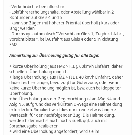
- Verkehrdichte beeinflussbar
- Lokführererholungshalte, oder Abstellung wählbar in 2
Richtungen auf Gleis 4 und 5
- kann von Zügen mit höherer Priorität überholt ( kurz oder
lang ) werden
- Durchsage automatisch " Vorsicht am Gleis 1, Zugdurchfahrt,
Vorsicht bitte! ", bei Ausfahrt aus Gleis 4 oder 5 in Richtung
FMZ
Anmerkung zur Überholung gültig für alle Züge:
+ kurze Überholung ( aus FMZ > FIL ), 60km/h Einfahrt, daher
schnellere Überholung möglich
+ lange Überholung ( aus FMZ > FIL ), 40 km/h Einfahrt, daher
dauert es hier länger, bevorzugt für Güterzüge, oder wenn
keine kurze Überholung möglich ist, bzw. auch bei doppelter
Überholung.
+ bei Überholung aus der Gegenrichtung ist an ASig N4 und
ASig N5, aufgrund des verkürzten D-Wegs eine Haltmeldung
erforderlich. Simuliert wird dies durch eine etwas längere
Wartezeit, für den nachfolgenden Zug. Die Haltmeldung,
werde ich demnächst auch noch visuell, ggf. auch mit
Sprachausgabe realisieren.
+ wird eine Überholung angefordert, wird sie im