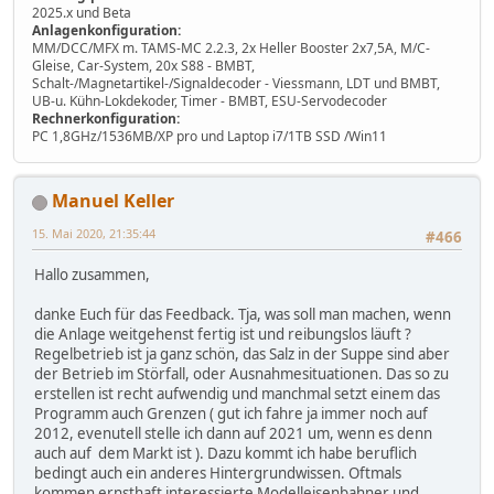
2025.x und Beta
Anlagenkonfiguration:
MM/DCC/MFX m. TAMS-MC 2.2.3, 2x Heller Booster 2x7,5A, M/C-
Gleise, Car-System, 20x S88 - BMBT,
Schalt-/Magnetartikel-/Signaldecoder - Viessmann, LDT und BMBT,
UB-u. Kühn-Lokdekoder, Timer - BMBT, ESU-Servodecoder
Rechnerkonfiguration:
PC 1,8GHz/1536MB/XP pro und Laptop i7/1TB SSD /Win11
Manuel Keller
15. Mai 2020, 21:35:44
#466
Hallo zusammen,
danke Euch für das Feedback. Tja, was soll man machen, wenn
die Anlage weitgehenst fertig ist und reibungslos läuft ?
Regelbetrieb ist ja ganz schön, das Salz in der Suppe sind aber
der Betrieb im Störfall, oder Ausnahmesituationen. Das so zu
erstellen ist recht aufwendig und manchmal setzt einem das
Programm auch Grenzen ( gut ich fahre ja immer noch auf
2012, evenutell stelle ich dann auf 2021 um, wenn es denn
auch auf dem Markt ist ). Dazu kommt ich habe beruflich
bedingt auch ein anderes Hintergrundwissen. Oftmals
kommen ernsthaft interessierte Modelleisenbahner und