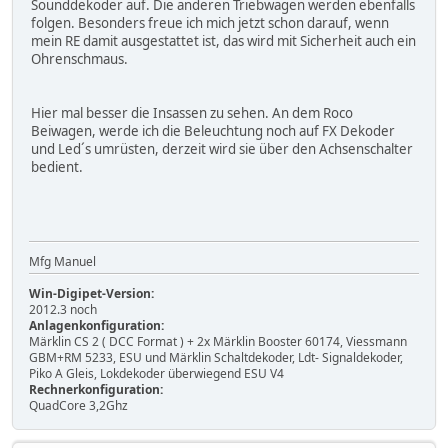
Sounddekoder auf. Die anderen Triebwagen werden ebenfalls
folgen. Besonders freue ich mich jetzt schon darauf, wenn
mein RE damit ausgestattet ist, das wird mit Sicherheit auch ein
Ohrenschmaus.
Hier mal besser die Insassen zu sehen. An dem Roco
Beiwagen, werde ich die Beleuchtung noch auf FX Dekoder
und Led´s umrüsten, derzeit wird sie über den Achsenschalter
bedient.
Mfg Manuel
Win-Digipet-Version:
2012.3 noch
Anlagenkonfiguration:
Märklin CS 2 ( DCC Format ) + 2x Märklin Booster 60174, Viessmann
GBM+RM 5233, ESU und Märklin Schaltdekoder, Ldt- Signaldekoder,
Piko A Gleis, Lokdekoder überwiegend ESU V4
Rechnerkonfiguration:
QuadCore 3,2Ghz