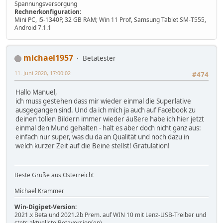
Spannungsversorgung
Rechnerkonfiguration:
Mini PC, i5-1340P, 32 GB RAM; Win 11 Prof, Samsung Tablet SM-T555,
Android 7.1.1
michael1957
Betatester
11. Juni 2020, 17:00:02
#474
Hallo Manuel,
ich muss gestehen dass mir wieder einmal die Superlative
ausgegangen sind. Und da ich mich ja auch auf Facebook zu
deinen tollen Bildern immer wieder äußere habe ich hier jetzt
einmal den Mund gehalten - halt es aber doch nicht ganz aus:
einfach nur super, was du da an Qualität und noch dazu in
welch kurzer Zeit auf die Beine stellst! Gratulation!
Beste Grüße aus Österreich!
Michael Krammer
Win-Digipet-Version:
2021.x Beta und 2021.2b Prem. auf WIN 10 mit Lenz-USB-Treiber und
stets aktuellste Betaversion(en)