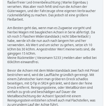
flackerfreier Led-Innenbeleuchtung ( Marke Eigenbau )
versehen. Was aber noch fehlt sind nun die Achsen der
Güterwagen, und der Fahrzeuge ohne eigenen Verbraucher
rückmeldefähig zu machen. Das jedoch ist eine größere
Fleißarbeit.
Am Besten geht das, wenn man es Zugweise vorgeht und
hierbei Wagen mit baugleichen Achsen in Serie abfertigt. Da
ich noch 5 Flaschen Widerstandslack ( nicht Silberleitlack! )
habe, werde ich die nun auch nach langem hin und her
verwenden. Als Wert und um sicher zu gehen, setze ich 10
kOhm bis 30 kOhm. Angestrebter Wert meinerseits sind, die
gängigen 15 kOhm.
Meine Rückmelder ( Viessmann 5233 ) melden aber selbst bei
60kOhm einwandfrei.
Bevor die Achsen mit dem Widerstandslack zwei fach mit Pinsel
bestrichen wird, wird die Lauffläche gründlich gereinigt. Mit
einem Zahnstocher kann man gröberen Dreck schadlos
beseitigen, mit Q-Tip in SR24 getränkt, wird dann der feine
Dreck entfernt. Reinigungssteine, oder Metallbürsten sind
einfach zu grob und beschädigen auf Dauer die
Metallbeschichtung der Achsen! Speziell mit einem
Reinigungsstein entstehen schnell auch mal Flachstellen, was
zu unrundem Lauf der Achse führt.