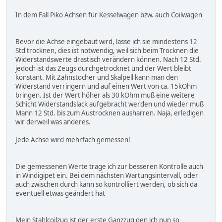
In dem Fall Piko Achsen für Kesselwagen bzw. auch Coilwagen
Bevor die Achse eingebaut wird, lasse ich sie mindestens 12
Std trocknen, dies ist notwendig, weil sich beim Trocknen die
Widerstandswerte drastisch verändern können. Nach 12 Std.
jedoch ist das Zeugs durchgetrocknet und der Wert bleibt
konstant. Mit Zahnstocher und Skalpell kann man den
Widerstand verringern und auf einen Wert von ca. 15kOhm
bringen. Ist der Wert höher als 30 kOhm muß eine weitere
Schicht Widerstandslack aufgebracht werden und wieder muß
Mann 12 Std. bis zum Austrocknen ausharren. Naja, erledigen
wir derweil was anderes.
Jede Achse wird mehrfach gemessen!
Die gemessenen Werte trage ich zur besseren Kontrolle auch
in Windigipet ein. Bei dem nächsten Wartungsintervall, oder
auch zwischen durch kann so kontrolliert werden, ob sich da
eventuell etwas geändert hat
Mein Stahlcoilzug ist der erste Ganzzug den ich nun so