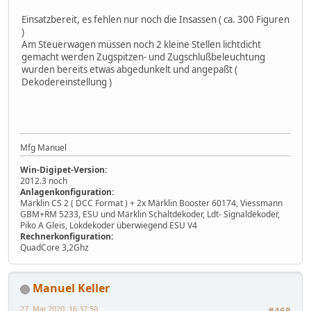
Einsatzbereit, es fehlen nur noch die Insassen ( ca. 300 Figuren
)
Am Steuerwagen müssen noch 2 kleine Stellen lichtdicht
gemacht werden Zugspitzen- und Zugschlußbeleuchtung
wurden bereits etwas abgedunkelt und angepaßt (
Dekodereinstellung )
Mfg Manuel
Win-Digipet-Version:
2012.3 noch
Anlagenkonfiguration:
Märklin CS 2 ( DCC Format ) + 2x Märklin Booster 60174, Viessmann
GBM+RM 5233, ESU und Märklin Schaltdekoder, Ldt- Signaldekoder,
Piko A Gleis, Lokdekoder überwiegend ESU V4
Rechnerkonfiguration:
QuadCore 3,2Ghz
Manuel Keller
27. Mai 2020, 16:37:50