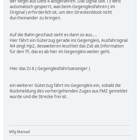
der Regel aus Gleis 4 ausgefahren. Das Signal SBK 13 wird
automatisch gesperrt, was beim Gegengleisfahren ( im
Original ) erforderlich ist, um den Streckenblock nicht
durcheinander zu bringen.
Auf die Bahn geschaut sieht es dann so aus....
Hier fährt ein Güterzug gerade ins Gegengleis, Ausfahrsignal
N4 zeigt Hp2, desweiteren leuchtet das Zs6 als Information
für den TF, das es ab hier im Gegengleis weiter geht.
Hier das Zs 6 ( Gegengleisfahrtsanzeiger )
ein weiterer Güterzug fährt ins Gegengleis ein, sobald die
Rückmeldung des vorhergehenden Zuges aus FMZ gemeldet
wurde und die Strecke frei ist.
Mfg Manuel