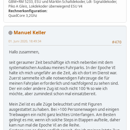
GBM+RM 5233, ESU und Märklin Schaltdekoder, Ldt- Signaldekoder,
Piko A Gleis, Lokdekoder überwiegend ESU V4
Rechnerkonfiguration:
QuadCore 3,2Ghz
Manuel Keller
01. Juni 2020, 18:49:34
#470
Hallo zusammen,
seit geraumer Zeit beschäftige ich mich nebenbei mit dem
systematischen Ausbau meines Fuhrparks. In der Epoche VI
halte ich mich ungefähr an die Zeit, als ich dort im Dienst war.
Zuerst sammelte ich alle notwendigen Fahrzeuge die für
meinen Fahrplan erforderlich und nachfolgend zu sehen sind.
Der ein oder andere Zug ist noch nicht 100 % so wie ich
möchte, aber zumindest schon mal einsatzbereit.
Mein Ziel ist es alle Züge beleuchtet und mit Figuren
ausgestattet zu haben. Bei >100 Personenwagen und einigen
Triebwagen ein nicht ganz leichtes Unterfangen. Am Besten
gelingt es mir, wenn ich solche Steps in Etappen aufteile, daher
kam nun mal die Epoche VI an die Reihe.