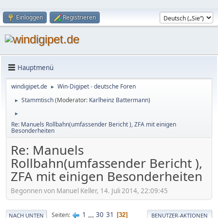
Einloggen
Registrieren
Hauptmenü
windigipet.de
Win-Digipet - deutsche Foren
►
Stammtisch
(Moderator:
Karlheinz Battermann
)
►
►
Re: Manuels Rollbahn(umfassender Bericht ), ZFA mit einigen
Besonderheiten
Re: Manuels
Rollbahn(umfassender Bericht ),
ZFA mit einigen Besonderheiten
Begonnen von Manuel Keller, 14. Juli 2014, 22:09:45
1
...
30
31
Seiten
32
NACH UNTEN
BENUTZER-AKTIONEN