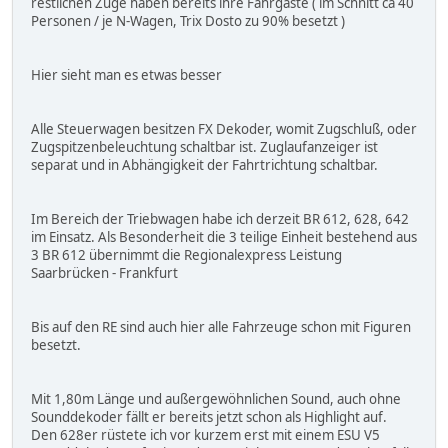
restlichen Züge haben bereits ihre Fahrgäste ( im Schnitt ca 40
Personen / je N-Wagen, Trix Dosto zu 90% besetzt )
Hier sieht man es etwas besser
Alle Steuerwagen besitzen FX Dekoder, womit Zugschluß, oder
Zugspitzenbeleuchtung schaltbar ist. Zuglaufanzeiger ist
separat und in Abhängigkeit der Fahrtrichtung schaltbar.
Im Bereich der Triebwagen habe ich derzeit BR 612, 628, 642
im Einsatz. Als Besonderheit die 3 teilige Einheit bestehend aus
3 BR 612 übernimmt die Regionalexpress Leistung
Saarbrücken - Frankfurt
Bis auf den RE sind auch hier alle Fahrzeuge schon mit Figuren
besetzt.
Mit 1,80m Länge und außergewöhnlichen Sound, auch ohne
Sounddekoder fällt er bereits jetzt schon als Highlight auf.
Den 628er rüstete ich vor kurzem erst mit einem ESU V5