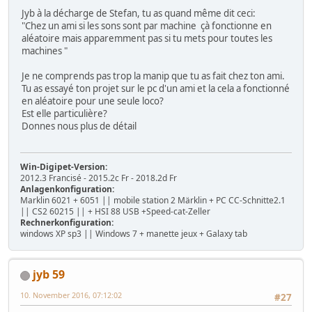
Jyb à la décharge de Stefan, tu as quand même dit ceci:
"Chez un ami si les sons sont par machine çà fonctionne en
aléatoire mais apparemment pas si tu mets pour toutes les
machines "
Je ne comprends pas trop la manip que tu as fait chez ton ami.
Tu as essayé ton projet sur le pc d'un ami et la cela a fonctionné
en aléatoire pour une seule loco?
Est elle particulière?
Donnes nous plus de détail
Win-Digipet-Version:
2012.3 Francisé - 2015.2c Fr - 2018.2d Fr
Anlagenkonfiguration:
Marklin 6021 + 6051 || mobile station 2 Märklin + PC CC-Schnitte2.1
|| CS2 60215 || + HSI 88 USB +Speed-cat-Zeller
Rechnerkonfiguration:
windows XP sp3 || Windows 7 + manette jeux + Galaxy tab
jyb 59
10. November 2016, 07:12:02
#27