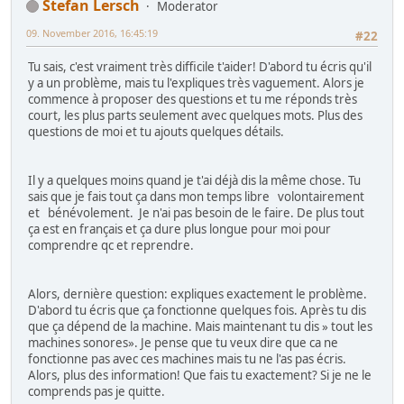
Stefan Lersch
Moderator
09. November 2016, 16:45:19
#22
Tu sais, c'est vraiment très difficile t'aider! D'abord tu écris qu'il
y a un problème, mais tu l'expliques très vaguement. Alors je
commence à proposer des questions et tu me réponds très
court, les plus parts seulement avec quelques mots. Plus des
questions de moi et tu ajouts quelques détails.
Il y a quelques moins quand je t'ai déjà dis la même chose. Tu
sais que je fais tout ça dans mon temps libre volontairement
et bénévolement. Je n'ai pas besoin de le faire. De plus tout
ça est en français et ça dure plus longue pour moi pour
comprendre qc et reprendre.
Alors, dernière question: expliques exactement le problème.
D'abord tu écris que ça fonctionne quelques fois. Après tu dis
que ça dépend de la machine. Mais maintenant tu dis » tout les
machines sonores». Je pense que tu veux dire que ca ne
fonctionne pas avec ces machines mais tu ne l'as pas écris.
Alors, plus des information! Que fais tu exactement? Si je ne le
comprends pas je quitte.