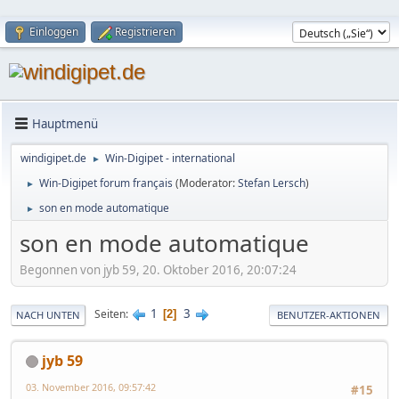
Einloggen
Registrieren
Hauptmenü
windigipet.de
Win-Digipet - international
►
Win-Digipet forum français
(Moderator:
Stefan Lersch
)
►
son en mode automatique
►
son en mode automatique
Begonnen von jyb 59, 20. Oktober 2016, 20:07:24
1
3
Seiten
2
NACH UNTEN
BENUTZER-AKTIONEN
jyb 59
03. November 2016, 09:57:42
#15