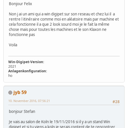
Bonjour Felix
Non j ai un ami qui a win digipet sur son reseau et chez lui il a
rentre l itinéraire comme moi en aléatoire mais par machine et
cela fonctionne il a que 2 look sourd moi je le fait la même
chose mais pour toutes les machines et le son Klaxon ne
fonctionne pas
Voila
Win-Digipet-Version:
2021
Anlagenkonfiguration:
ho
jyb 59
10. November 2016, 07:56:21
#28
bonjour Stefan
Je vais au salon de Koln le 19/11/2016 si il y a un stand Win
digipet et si tu viens a koln je serais content de te rencontrer