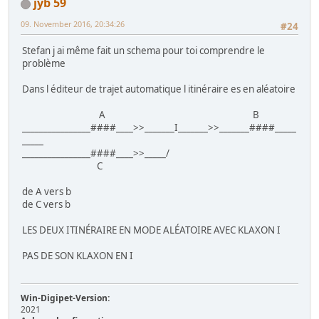
jyb 59
09. November 2016, 20:34:26
#24
Stefan j ai même fait un schema pour toi comprendre le
problème
Dans l éditeur de trajet automatique l itinéraire es en aléatoire
A B
________________####____>>_______I_______>>_______####_____
_____
________________####____>>_____/
C
de A vers b
de C vers b
LES DEUX ITINÉRAIRE EN MODE ALÉATOIRE AVEC KLAXON I
PAS DE SON KLAXON EN I
Win-Digipet-Version:
2021