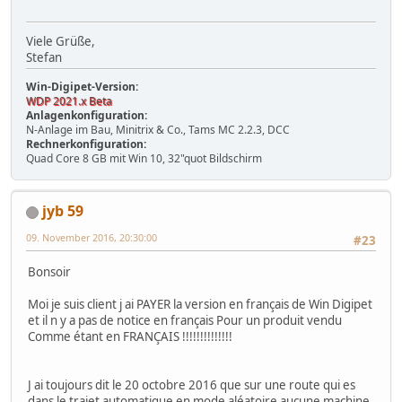
Viele Grüße,
Stefan
Win-Digipet-Version:
WDP 2021.x Beta
Anlagenkonfiguration:
N-Anlage im Bau, Minitrix & Co., Tams MC 2.2.3, DCC
Rechnerkonfiguration:
Quad Core 8 GB mit Win 10, 32"quot Bildschirm
jyb 59
09. November 2016, 20:30:00
#23
Bonsoir
Moi je suis client j ai PAYER la version en français de Win Digipet
et il n y a pas de notice en français Pour un produit vendu
Comme étant en FRANÇAIS !!!!!!!!!!!!!!
J ai toujours dit le 20 octobre 2016 que sur une route qui es
dans le trajet automatique en mode aléatoire aucune machine