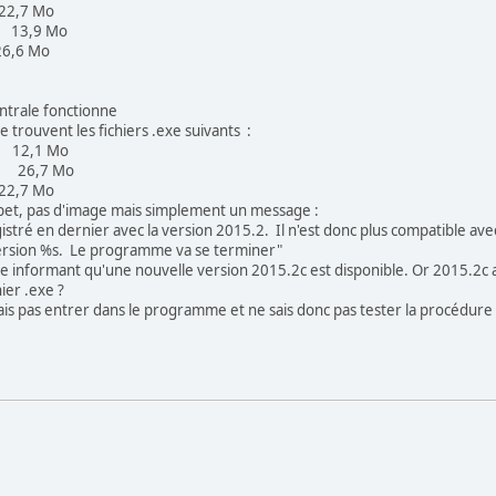
,7 Mo
 13,9 Mo
,6 Mo
ntrale fonctionne
e trouvent les fichiers .exe suivants :
8 12,1 Mo
98 26,7 Mo
2,7 Mo
gipet, pas d'image mais simplement un message :
tré en dernier avec la version 2015.2. Il n'est donc plus compatible avec
 version %s. Le programme va se terminer"
re informant qu'une nouvelle version 2015.2c est disponible. Or 2015.2c 
ier .exe ?
sais pas entrer dans le programme et ne sais donc pas tester la procédur