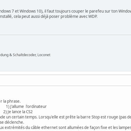
indows 7 et Windows 10), il faut toujours couper le parefeu sur ton Windo
 installé, cela peut aussi déjà poser problème avec WDP.
ldung & Schaltdecoder, Loconet
er la phrase.
allume l'ordinateur
e la CS2
temps. Lorsqu'elle est prête la barre Stop est rouge (pas de coura
 se déclenche.
ux extrémités du câble ethernet sont allumées de façon fixe et les lampe