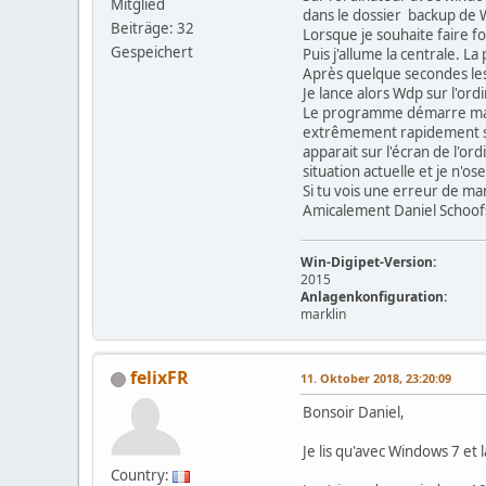
Mitglied
dans le dossier backup de 
Beiträge: 32
Lorsque je souhaite faire f
Gespeichert
Puis j'allume la centrale. L
Après quelque secondes les
Je lance alors Wdp sur l'or
Le programme démarre mais i
extrêmement rapidement san
apparait sur l'écran de l'or
situation actuelle et je n'os
Si tu vois une erreur de ma
Amicalement Daniel Schoof
Win-Digipet-Version:
2015
Anlagenkonfiguration:
marklin
felixFR
11. Oktober 2018, 23:20:09
Bonsoir Daniel,
Je lis qu'avec Windows 7 et
Country: