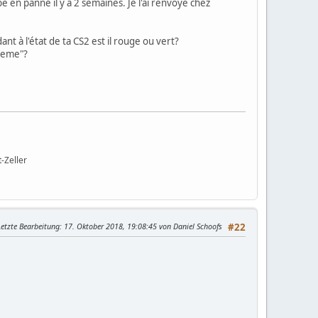
é en panne il y a 2 semaines. Je l'ai renvoyé chez
 à l'état de ta CS2 est il rouge ou vert?
steme"?
-Zeller
Letzte Bearbeitung
: 17. Oktober 2018, 19:08:45 von Daniel Schoofs
#22