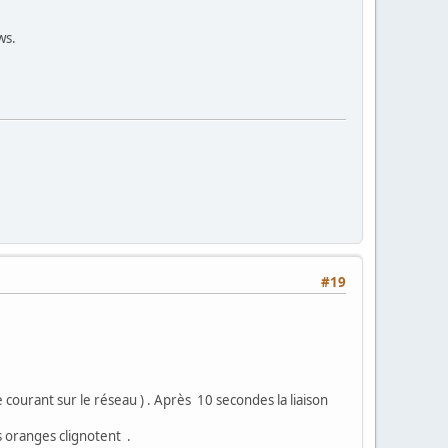
ws.
#19
nt sur le réseau ) . Après 10 secondes la liaison
s oranges clignotent .