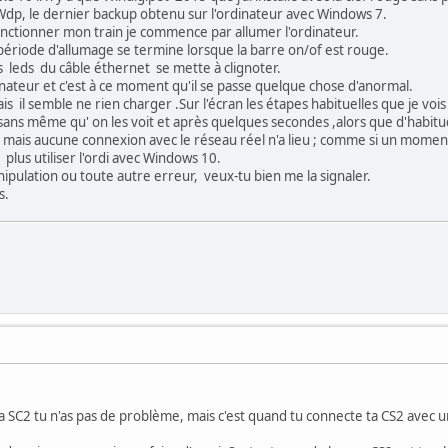
Wdp, le dernier backup obtenu sur l'ordinateur avec Windows 7.
onctionner mon train je commence par allumer l'ordinateur.
a période d'allumage se termine lorsque la barre on/of est rouge.
 leds du câble éthernet se mette à clignoter.
dinateur et c'est à ce moment qu'il se passe quelque chose d'anormal.
l semble ne rien charger .Sur l'écran les étapes habituelles que je vois 
s même qu' on les voit et après quelques secondes ,alors que d'habitu
di mais aucune connexion avec le réseau réel n'a lieu ; comme si un moment d
e plus utiliser l'ordi avec Windows 10.
nipulation ou toute autre erreur, veux-tu bien me la signaler.
s.
 la SC2 tu n'as pas de problème, mais c'est quand tu connecte ta CS2 avec 