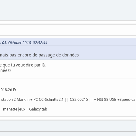
in 05. Oktober 2018, 02:52:44
n mais pas encore de passage de données
 que tu veux dire par là.
nnées?
2018.2d Fr
 station 2 Märklin + PC CC-Schnitte2.1 || CS2 60215 || + HSI 88 USB +Speed-cat
+ manette jeux + Galaxy tab