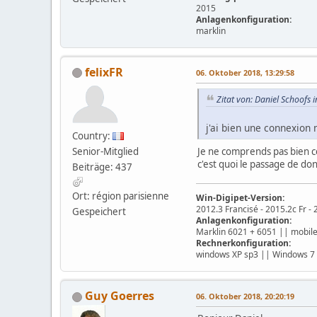
2015
Anlagenkonfiguration:
marklin
felixFR
06. Oktober 2018, 13:29:58
Zitat von: Daniel Schoofs 
j'ai bien une connexio
Country:
Senior-Mitglied
Je ne comprends pas bien ce
c'est quoi le passage de do
Beiträge: 437
Ort: région parisienne
Win-Digipet-Version:
2012.3 Francisé - 2015.2c Fr - 
Gespeichert
Anlagenkonfiguration:
Marklin 6021 + 6051 || mobile
Rechnerkonfiguration:
windows XP sp3 || Windows 7 
Guy Goerres
06. Oktober 2018, 20:20:19