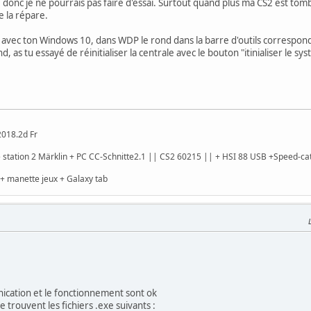
 donc je ne pourrais pas faire d'essai. Surtout quand plus ma CS2 est tomb
e la répare.
c ton Windows 10, dans WDP le rond dans la barre d'outils correspondant
d, as tu essayé de réinitialiser la centrale avec le bouton "itinialiser le sy
2018.2d Fr
 station 2 Märklin + PC CC-Schnitte2.1 || CS2 60215 || + HSI 88 USB +Speed-cat
+ manette jeux + Galaxy tab
ication et le fonctionnement sont ok
e trouvent les fichiers .exe suivants :