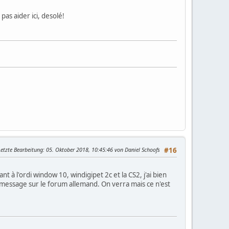
as aider ici, desolé!
Letzte Bearbeitung
: 05. Oktober 2018, 10:45:46 von Daniel Schoofs
#16
t à l'ordi window 10, windigipet 2c et la CS2, j'ai bien
 message sur le forum allemand. On verra mais ce n'est