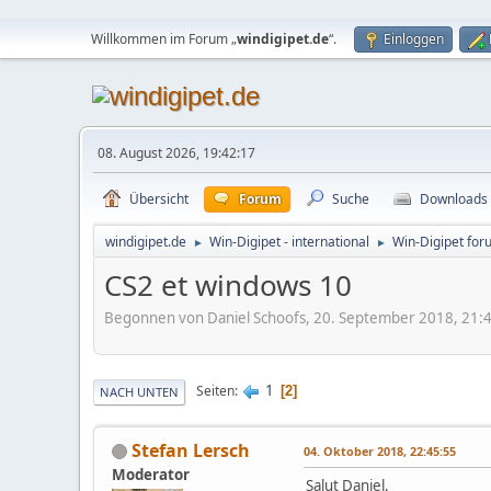
Willkommen im Forum „
windigipet.de
“.
Einloggen
08. August 2026, 19:42:17
Übersicht
Forum
Suche
Downloads
windigipet.de
Win-Digipet - international
Win-Digipet for
►
►
CS2 et windows 10
Begonnen von Daniel Schoofs, 20. September 2018, 21:
1
Seiten
2
NACH UNTEN
Stefan Lersch
04. Oktober 2018, 22:45:55
Moderator
Salut Daniel,