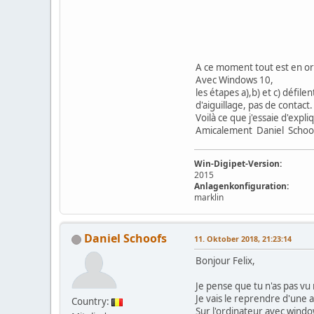
3) Je lance Wdp 
Que se pas
a)L'ordi charge 
b) L'ordi charge
c) l'ordi charge le
A ce moment tout est en or
Avec Windows 10,
les étapes a),b) et c) défil
d'aiguillage, pas de contact
Voilà ce que j'essaie d'expli
Amicalement Daniel Schoo
Win-Digipet-Version:
2015
Anlagenkonfiguration:
marklin
Daniel Schoofs
11. Oktober 2018, 21:23:14
Bonjour Felix,
Je pense que tu n'as pas vu
Je vais le reprendre d'une 
Country:
Sur l'ordinateur avec window