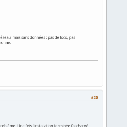
u réseau mais sans données : pas de loco, pas
tionne.
#20
problème .Une fois l'installation terminée j'ai chargé