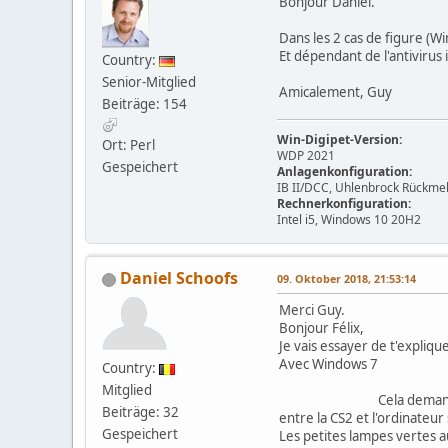
Bonjour Daniel.
Dans les 2 cas de figure (W
Et dépendant de l'antivirus
Country:
Senior-Mitglied
Amicalement, Guy
Beiträge: 154
Win-Digipet-Version:
Ort: Perl
WDP 2021
Gespeichert
Anlagenkonfiguration:
IB II/DCC, Uhlenbrock Rückme
Rechnerkonfiguration:
Intel i5, Windows 10 20H2
Daniel Schoofs
09. Oktober 2018, 21:53:14
Merci Guy.
Bonjour Félix,
Je vais essayer de t'expliqu
Avec Windows 7 1) J'
Country:
2) Je lanc
Mitglied
Cela demande un certain 
Beiträge: 32
entre la CS2 et l'ordinateur
Gespeichert
Les petites lampes vertes a