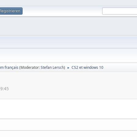
Registrieren
um français
(Moderator:
Stefan Lersch
)
CS2 et windows 10
►
49:45