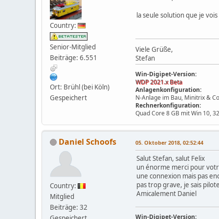
la seule solution que je vo
Country:
Senior-Mitglied
Viele Grüße,
Beiträge: 6.551
Stefan
Win-Digipet-Version:
WDP 2021.x Beta
Ort: Brühl (bei Köln)
Anlagenkonfiguration:
Gespeichert
N-Anlage im Bau, Minitrix & C
Rechnerkonfiguration:
Quad Core 8 GB mit Win 10, 32
Daniel Schoofs
05. Oktober 2018, 02:52:44
Salut Stefan, salut Felix
un énorme merci pour votre p
une connexion mais pas enco
pas trop grave, je sais pilo
Country:
Amicalement Daniel
Mitglied
Beiträge: 32
Win-Digipet-Version:
Gespeichert