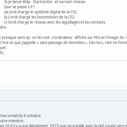
Startcenter et version réseau
se-t-il ?
le système digital de la CS2
 les locomotives de la CS2
 réseau avec les aiguillages et les contacts
dre.
ent presque sans qu' on les voit. L'ordinateur affiche sur l'écran l'image d
. C'est ce que j'appelle « sans passage de données ». Dès lors, rien ne fonc
quer.
fs.
 mon email du 9 octobre.
autre manière.
s 10 il n'y a que Windigipet 2015 que j'ai installé avec la clef rouge sans 