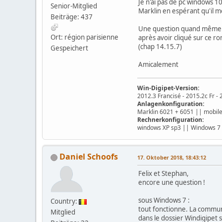
Je n'ai pas de pc windows 10
Senior-Mitglied
Marklin en espérant qu'il m
Beiträge: 437
Une question quand même ave
Ort: région parisienne
après avoir cliqué sur ce ron
(chap 14.15.7)
Gespeichert
Amicalement
Win-Digipet-Version:
2012.3 Francisé - 2015.2c Fr - 
Anlagenkonfiguration:
Marklin 6021 + 6051 || mobile
Rechnerkonfiguration:
windows XP sp3 || Windows 7 
Daniel Schoofs
17. Oktober 2018, 18:43:12
Felix et Stephan,
encore une question !
sous Windows 7 :
Country:
tout fonctionne. La commun
Mitglied
dans le dossier Windigipet s