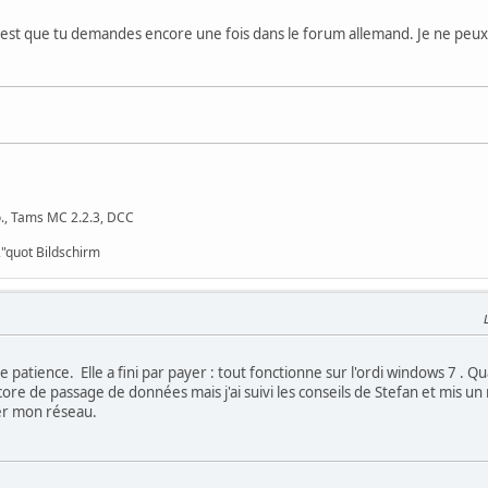
is est que tu demandes encore une fois dans le forum allemand. Je ne peux p
o., Tams MC 2.2.3, DCC
"quot Bildschirm
atience. Elle a fini par payer : tout fonctionne sur l'ordi windows 7 . Quan
re de passage de données mais j'ai suivi les conseils de Stefan et mis un
ter mon réseau.