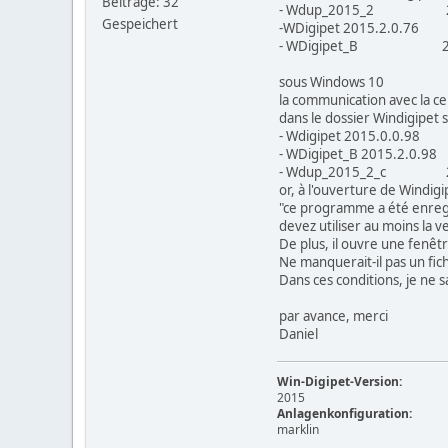
Beiträge: 32
- Wdup_2015_2 22
Gespeichert
-WDigipet 2015.2.0.76
- WDigipet_B 26
sous Windows 10
la communication avec la ce
dans le dossier Windigipet s
- Wdigipet 2015.0.0.9
- WDigipet_B 2015.2.0.
- Wdup_2015_2_c 2
or, à l'ouverture de Windi
"ce programme a été enregis
devez utiliser au moins la
De plus, il ouvre une fenêt
Ne manquerait-il pas un fich
Dans ces conditions, je ne 
par avance, merci
Daniel
Win-Digipet-Version:
2015
Anlagenkonfiguration:
marklin