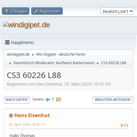
Einloggen
Registrieren
Hauptmenü
windigipet.de
Win-Digipet - deutsche Foren
►
Stammtisch
(Moderator:
Karlheinz Battermann
)
CS3 60226 L88
►
►
CS3 60226 L88
Begonnen von Hans Eisenhut, 29. März 2024, 10:47:04
1
Seiten
2
NACH UNTEN
BENUTZER-AKTIONEN
Hans Eisenhut
02. April 2024, 18:20:16
#15
Hallo Thomas,