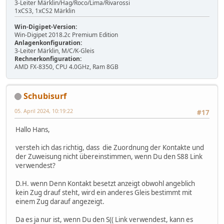
3-Leiter Märklin/Hag/Roco/Lima/Rivarossi
1xCS3, 1xCS2 Märklin
Win-Digipet-Version:
Win-Digipet 2018.2c Premium Edition
Anlagenkonfiguration:
3-Leiter Märklin, M/C/K-Gleis
Rechnerkonfiguration:
AMD FX-8350, CPU 4.0GHz, Ram 8GB
Schubisurf
05. April 2024, 10:19:22
#17
Hallo Hans,
versteh ich das richtig, dass die Zuordnung der Kontakte und
der Zuweisung nicht übereinstimmen, wenn Du den S88 Link
verwendest?
D.H. wenn Denn Kontakt besetzt anzeigt obwohl angeblich
kein Zug drauf steht, wird ein anderes Gleis bestimmt mit
einem Zug darauf angezeigt.
Da es ja nur ist, wenn Du den S(( Link verwendest, kann es