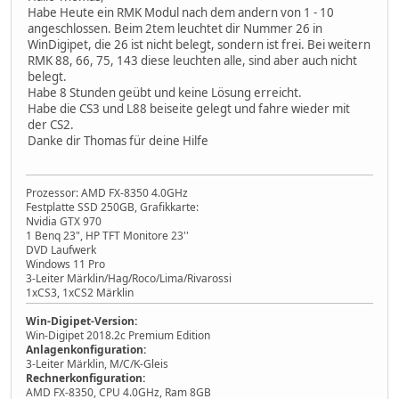
Habe Heute ein RMK Modul nach dem andern von 1 - 10
angeschlossen. Beim 2tem leuchtet dir Nummer 26 in
WinDigipet, die 26 ist nicht belegt, sondern ist frei. Bei weitern
RMK 88, 66, 75, 143 diese leuchten alle, sind aber auch nicht
belegt.
Habe 8 Stunden geübt und keine Lösung erreicht.
Habe die CS3 und L88 beiseite gelegt und fahre wieder mit
der CS2.
Danke dir Thomas für deine Hilfe
Prozessor: AMD FX-8350 4.0GHz
Festplatte SSD 250GB, Grafikkarte:
Nvidia GTX 970
1 Benq 23", HP TFT Monitore 23''
DVD Laufwerk
Windows 11 Pro
3-Leiter Märklin/Hag/Roco/Lima/Rivarossi
1xCS3, 1xCS2 Märklin
Win-Digipet-Version:
Win-Digipet 2018.2c Premium Edition
Anlagenkonfiguration:
3-Leiter Märklin, M/C/K-Gleis
Rechnerkonfiguration:
AMD FX-8350, CPU 4.0GHz, Ram 8GB