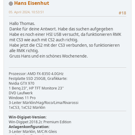
Hans Eisenhut
05. April 2024, 10:53:51
#18
Hallo Thomas.
Danke für deine Antwort. Habe das suchen aufgegeben
Habe es noch einer HSI USB versucht, da funktionieren RMK
mit CS3 wie auch mit CS2 auch richtig.
Habe jetzt die CS2 mit der CS3 verbunden, so funktionieren
alle RMK richtig.
Gruss Hans und ein schönes Wochenende.
Prozessor: AMD FX-8350 4.0GHz
Festplatte SSD 250GB, Grafikkarte:
Nvidia GTX 970
1 Benq 23", HP TFT Monitore 23''
DVD Laufwerk
Windows 11 Pro
3-Leiter Märklin/Hag/Roco/Lima/Rivarossi
1xCS3, 1xCS2 Märklin
Win-Digipet-Version:
Win-Digipet 2018.2c Premium Edition
Anlagenkonfiguration:
3-Leiter Märklin, M/C/K-Gleis