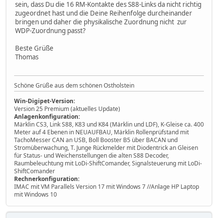
sein, dass Du die 16 RM-Kontakte des S88-Links da nicht richtig
zugeordnet hast und die Deine Reihenfolge durcheinander
bringen und daher die physikalische Zuordnung nicht zur
WDP-Zuordnung passt?
Beste Grüße
Thomas
Schöne Grüße aus dem schönen Ostholstein
Win-Digipet-Version:
Version 25 Premium (aktuelles Update)
Anlagenkonfiguration:
Märklin CS3, Link S88, K83 und K84 (Märklin und LDF), K-Gleise ca. 400
Meter auf 4 Ebenen in NEUAUFBAU, Märklin Rollenprüfstand mit
TachoMesser CAN an USB, Boll Booster B5 über BACAN und
Stromüberwachung, T. Junge Rückmelder mit Diodentrick an Gleisen
für Status- und Weichenstellungen die alten S88 Decoder,
Raumbeleuchtung mit LoDi-ShiftComander, Signalsteuerung mit LoDi-
ShiftComander
Rechnerkonfiguration:
IMAC mit VM Parallels Version 17 mit Windows 7 //Anlage HP Laptop
mit Windows 10