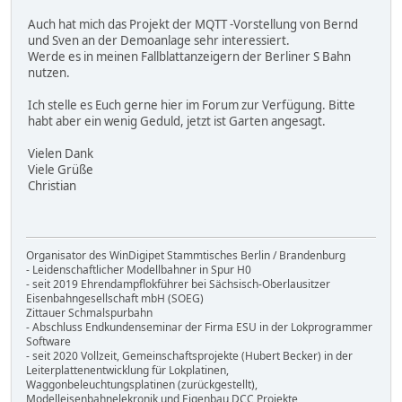
Auch hat mich das Projekt der MQTT -Vorstellung von Bernd
und Sven an der Demoanlage sehr interessiert.
Werde es in meinen Fallblattanzeigern der Berliner S Bahn
nutzen.
Ich stelle es Euch gerne hier im Forum zur Verfügung. Bitte
habt aber ein wenig Geduld, jetzt ist Garten angesagt.
Vielen Dank
Viele Grüße
Christian
Organisator des WinDigipet Stammtisches Berlin / Brandenburg
- Leidenschaftlicher Modellbahner in Spur H0
- seit 2019 Ehrendampflokführer bei Sächsisch-Oberlausitzer
Eisenbahngesellschaft mbH (SOEG)
Zittauer Schmalspurbahn
- Abschluss Endkundenseminar der Firma ESU in der Lokprogrammer
Software
- seit 2020 Vollzeit, Gemeinschaftsprojekte (Hubert Becker) in der
Leiterplattenentwicklung für Lokplatinen,
Waggonbeleuchtungsplatinen (zurückgestellt),
Modelleisenbahnelekronik und Eigenbau DCC Projekte