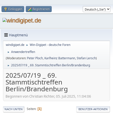
Einloggen
Registrieren
Hauptmenü
windigipet.de
Win-Digipet - deutsche Foren
►
Anwendertreffen
►
(Moderatoren:
Peter Ploch
,
Karlheinz Battermann
,
Stefan Lersch
)
2025/07/19 _ 69. Stammtischtreffen Berlin/Brandenburg
►
2025/07/19 _ 69.
Stammtischtreffen
Berlin/Brandenburg
Begonnen von Christian Richter, 05. Juli 2025, 11:04:06
Seiten
1
NACH UNTEN
BENUTZER-AKTIONEN