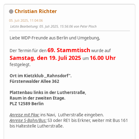
Christian Richter
05. Juli 2025, 11:04:06
Letzte Bearbeitung
: 05. Juli 2025, 15:56:06 von Peter Ploch
Liebe WDP-Freunde aus Berlin und Umgebung,
69. Stammtisch
Der Termin für den
wurde auf
Samstag, den 19. Juli 2025
16.00 Uhr
um
festgelegt.
Ort im Kietzklub ,,Rahnsdorf".
Fürstenwalder Allee 362
Plattenbau links in der Lutherstraße,
Raum in der zweiten Etage.
PLZ 12589 Berlin
Anreise mit Pkw:
ins Navi, Lutherstraße eingeben.
Anreise S-Bahn/Bus:
S3 oder RE1 bis Erkner, weiter mit Bus 161
bis Haltestelle Lutherstraße.