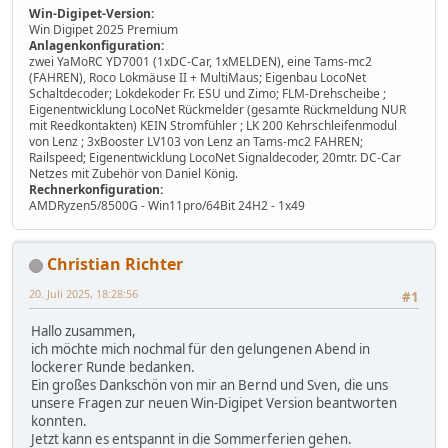
Win-Digipet-Version:
Win Digipet 2025 Premium
Anlagenkonfiguration:
zwei YaMoRC YD7001 (1xDC-Car, 1xMELDEN), eine Tams-mc2
(FAHREN), Roco Lokmäuse II + MultiMaus; Eigenbau LocoNet
Schaltdecoder; Lokdekoder Fr. ESU und Zimo; FLM-Drehscheibe ;
Eigenentwicklung LocoNet Rückmelder (gesamte Rückmeldung NUR
mit Reedkontakten) KEIN Stromfühler ; LK 200 Kehrschleifenmodul
von Lenz ; 3xBooster LV103 von Lenz an Tams-mc2 FAHREN;
Railspeed; Eigenentwicklung LocoNet Signaldecoder, 20mtr. DC-Car
Netzes mit Zubehör von Daniel König.
Rechnerkonfiguration:
AMDRyzen5/8500G - Win11pro/64Bit 24H2 - 1x49
Christian Richter
20. Juli 2025, 18:28:56
#1
Hallo zusammen,
ich möchte mich nochmal für den gelungenen Abend in
lockerer Runde bedanken.
Ein großes Dankschön von mir an Bernd und Sven, die uns
unsere Fragen zur neuen Win-Digipet Version beantworten
konnten.
Jetzt kann es entspannt in die Sommerferien gehen.