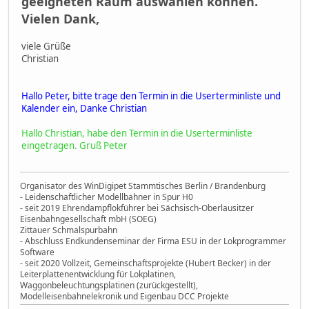
geeigneten Raum auswählen können.
Vielen Dank,
viele Grüße
Christian
Hallo Peter, bitte trage den Termin in die Userterminliste und
Kalender ein, Danke Christian
Hallo Christian, habe den Termin in die Userterminliste
eingetragen. Gruß Peter
Organisator des WinDigipet Stammtisches Berlin / Brandenburg
- Leidenschaftlicher Modellbahner in Spur H0
- seit 2019 Ehrendampflokführer bei Sächsisch-Oberlausitzer
Eisenbahngesellschaft mbH (SOEG)
Zittauer Schmalspurbahn
- Abschluss Endkundenseminar der Firma ESU in der Lokprogrammer
Software
- seit 2020 Vollzeit, Gemeinschaftsprojekte (Hubert Becker) in der
Leiterplattenentwicklung für Lokplatinen,
Waggonbeleuchtungsplatinen (zurückgestellt),
Modelleisenbahnelekronik und Eigenbau DCC Projekte