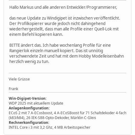
Hallo Markus und alle anderen Entwickler/Programmierer,
das neue Update zu Windigipet ist inzwischen veröffentlicht.
Der Profilkopierer wurde jedoch nicht dahingehend
wiederhergestellt, dass man alle Profile einer Quell-Lok mit
einem Befehl kopieren kann.
BITTE ändert das. Ich habe wochenlang Profile für eine
Rangierlok einzeln manuell kopiert. Das ist unnötig
verschwendete Zeit und hat mit dem Hobby Modelleisenbahn
herzlich wenig zu tun.
Viele Grüsse
Frank
Win-Digipet-Version:
WDP 2025 mit aktuellem Update
Anlagenkonfiguration:
ECoS 2 mit 7 A-ECosboost, 4 A-ECoSBoost für 71 Schaltdekoder 4-fach
(k83/k84), 26 IEK-S88-Opto-Dekoder, Märklin C-Gleis
Rechnerkonfiguration:
INTEL Core i 3 mit 3,2 Ghz, 4 MB Arbeitsspeicher