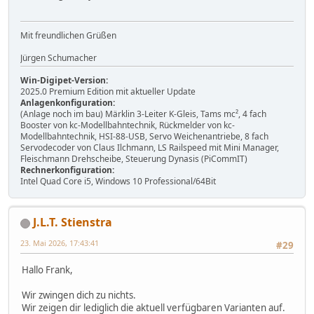
Mit freundlichen Grüßen
Jürgen Schumacher
Win-Digipet-Version:
2025.0 Premium Edition mit aktueller Update
Anlagenkonfiguration:
(Anlage noch im bau) Märklin 3-Leiter K-Gleis, Tams mc², 4 fach
Booster von kc-Modellbahntechnik, Rückmelder von kc-
Modellbahntechnik, HSI-88-USB, Servo Weichenantriebe, 8 fach
Servodecoder von Claus Ilchmann, LS Railspeed mit Mini Manager,
Fleischmann Drehscheibe, Steuerung Dynasis (PiCommIT)
Rechnerkonfiguration:
Intel Quad Core i5, Windows 10 Professional/64Bit
J.L.T. Stienstra
23. Mai 2026, 17:43:41
#29
Hallo Frank,
Wir zwingen dich zu nichts.
Wir zeigen dir lediglich die aktuell verfügbaren Varianten auf.