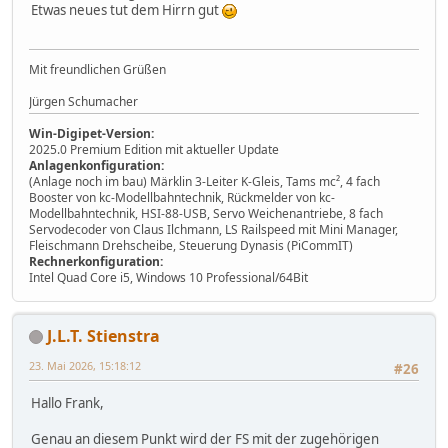
Etwas neues tut dem Hirrn gut
Mit freundlichen Grüßen
Jürgen Schumacher
Win-Digipet-Version:
2025.0 Premium Edition mit aktueller Update
Anlagenkonfiguration:
(Anlage noch im bau) Märklin 3-Leiter K-Gleis, Tams mc², 4 fach
Booster von kc-Modellbahntechnik, Rückmelder von kc-
Modellbahntechnik, HSI-88-USB, Servo Weichenantriebe, 8 fach
Servodecoder von Claus Ilchmann, LS Railspeed mit Mini Manager,
Fleischmann Drehscheibe, Steuerung Dynasis (PiCommIT)
Rechnerkonfiguration:
Intel Quad Core i5, Windows 10 Professional/64Bit
J.L.T. Stienstra
23. Mai 2026, 15:18:12
#26
Hallo Frank,
Genau an diesem Punkt wird der FS mit der zugehörigen