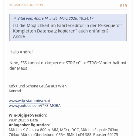
04. Mai 2026, 07:56:39
#19
Zitat von: André M. in 25. März 2026, 19:34:17
Ist die Möglichkeit im Fahrteneditor in der FS-Sequenz "
Kompletten Datensatz kopieren" auch entfallen?
André
Hallo Andre!
Nein, FSS kannst du kopieren: STRG+C --> STRG+V oder halt mit
der Maus
Mf
x
+ und Schöne Grüße aus Wien
Konrad
------------------------------------------------------
www.wdp-stammtisch.at
www.youtube.com/@KS-MOBA
Win-Digipet-Version:
WDP 2025.x Beta
Anlagenkonfiguration:
Märklin K-Gleis ca 800m, MM, MFX+, DCC, Märklin Signale 763xx,
764xx, Märklin Oberleitung, CS3+, RMK: LoDI S88, Booster 60175,