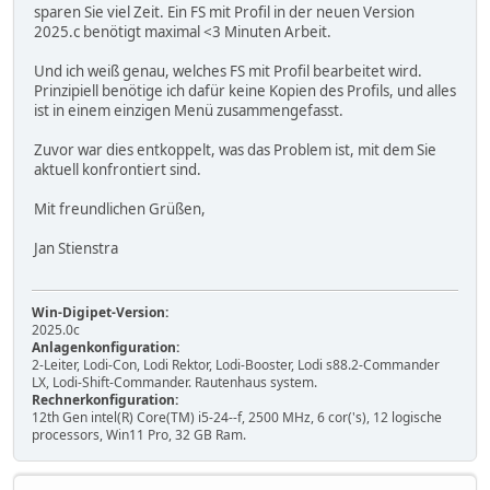
sparen Sie viel Zeit. Ein FS mit Profil in der neuen Version
2025.c benötigt maximal <3 Minuten Arbeit.
Und ich weiß genau, welches FS mit Profil bearbeitet wird.
Prinzipiell benötige ich dafür keine Kopien des Profils, und alles
ist in einem einzigen Menü zusammengefasst.
Zuvor war dies entkoppelt, was das Problem ist, mit dem Sie
aktuell konfrontiert sind.
Mit freundlichen Grüßen,
Jan Stienstra
Win-Digipet-Version:
2025.0c
Anlagenkonfiguration:
2-Leiter, Lodi-Con, Lodi Rektor, Lodi-Booster, Lodi s88.2-Commander
LX, Lodi-Shift-Commander. Rautenhaus system.
Rechnerkonfiguration:
12th Gen intel(R) Core(TM) i5-24--f, 2500 MHz, 6 cor('s), 12 logische
processors, Win11 Pro, 32 GB Ram.