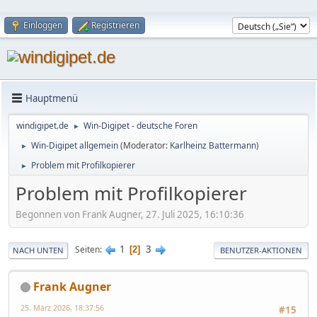
Einloggen
Registrieren
Hauptmenü
windigipet.de
Win-Digipet - deutsche Foren
►
Win-Digipet allgemein
(Moderator:
Karlheinz Battermann
)
►
Problem mit Profilkopierer
►
Problem mit Profilkopierer
Begonnen von Frank Augner, 27. Juli 2025, 16:10:36
1
3
Seiten
2
NACH UNTEN
BENUTZER-AKTIONEN
Frank Augner
25. März 2026, 18:37:56
#15