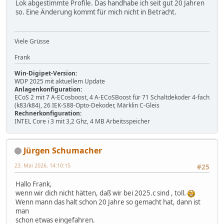
Lok abgestimmte Profile. Das handhabe ich seit gut 20 Jahren
so. Eine Änderung kommt für mich nicht in Betracht.
Viele Grüsse
Frank
Win-Digipet-Version:
WDP 2025 mit aktuellem Update
Anlagenkonfiguration:
ECoS 2 mit 7 A-ECosboost, 4 A-ECoSBoost für 71 Schaltdekoder 4-fach
(k83/k84), 26 IEK-S88-Opto-Dekoder, Märklin C-Gleis
Rechnerkonfiguration:
INTEL Core i 3 mit 3,2 Ghz, 4 MB Arbeitsspeicher
Jürgen Schumacher
23. Mai 2026, 14:10:15
#25
Hallo Frank,
wenn wir dich nicht hätten, daß wir bei 2025.c sind , toll.
Wenn mann das halt schon 20 Jahre so gemacht hat, dann ist
man
schon etwas eingefahren.