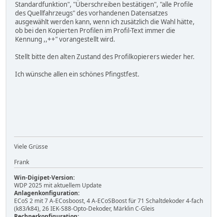
Standardfunktion", "Überschreiben bestätigen", "alle Profile
des Quellfahrzeugs" des vorhandenen Datensatzes
ausgewählt werden kann, wenn ich zusätzlich die Wahl hätte,
ob bei den Kopierten Profilen im Profil-Text immer die
Kennung ,,++" vorangestellt wird.
Stellt bitte den alten Zustand des Profilkopierers wieder her.
Ich wünsche allen ein schönes Pfingstfest.
Viele Grüsse
Frank
Win-Digipet-Version:
WDP 2025 mit aktuellem Update
Anlagenkonfiguration:
ECoS 2 mit 7 A-ECosboost, 4 A-ECoSBoost für 71 Schaltdekoder 4-fach
(k83/k84), 26 IEK-S88-Opto-Dekoder, Märklin C-Gleis
Rechnerkonfiguration: