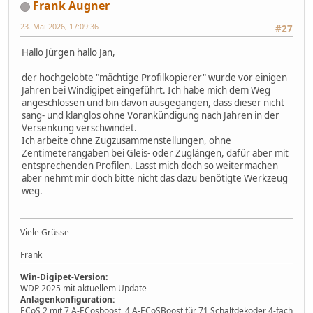
Frank Augner
23. Mai 2026, 17:09:36
#27
Hallo Jürgen hallo Jan,
der hochgelobte "mächtige Profilkopierer" wurde vor einigen
Jahren bei Windigipet eingeführt. Ich habe mich dem Weg
angeschlossen und bin davon ausgegangen, dass dieser nicht
sang- und klanglos ohne Vorankündigung nach Jahren in der
Versenkung verschwindet.
Ich arbeite ohne Zugzusammenstellungen, ohne
Zentimeterangaben bei Gleis- oder Zuglängen, dafür aber mit
entsprechenden Profilen. Lasst mich doch so weitermachen
aber nehmt mir doch bitte nicht das dazu benötigte Werkzeug
weg.
Viele Grüsse
Frank
Win-Digipet-Version:
WDP 2025 mit aktuellem Update
Anlagenkonfiguration:
ECoS 2 mit 7 A-ECosboost, 4 A-ECoSBoost für 71 Schaltdekoder 4-fach