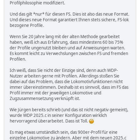
Profilphilosophie modifiziert.
Und das gilt *nur* für diesen FS. Dies ist also das neue Format.
Und dieses neue Format garantiert Ihnen stets sichere, FS-lok
bezogene Profile.
Wenn Sie 20 Jahre lang mit der alten Methode gearbeitet
haben, weiß ich aus Erfahrung, dass mindestens 60 bis 75%
der Profile ungenutzt bleiben und auf Anweisungen warten.
Es kommt leicht zu Verwechslungen zwischen FS und fremden
Profilen.
Ich weiß, dass Sie nicht der Einzige sind, denn auch WDP-
Nutzer arbeiten gerne mit Profilen. Allerdings stoßen Sie
dabei auf das Problem, dass die Lokomotivfunktionen nicht
immer übereinstimmen. Deshalb ist es sinnvoll, dass im FS das
Profil immer mit der jeweiligen Lokomotive und
Zugzusammensetzung verknüpft ist.
Wie Jürgen bereits schrieb (und das ist nicht negativ gemeint),
wurde WDP 2025.c in seiner Konfiguration wirklich
hervorragend überarbeitet. Dass ist Toll.
Es mag etwas umständlich sein, das 900er-Profil für eine
einzelne Lokomotive zu ändern. Aber mit dem neuen 2025.c