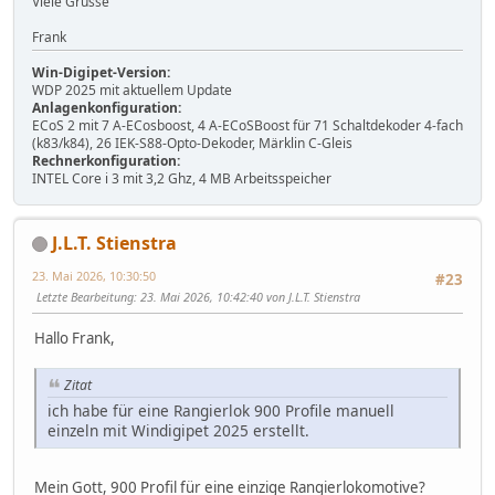
Viele Grüsse
Frank
Win-Digipet-Version:
WDP 2025 mit aktuellem Update
Anlagenkonfiguration:
ECoS 2 mit 7 A-ECosboost, 4 A-ECoSBoost für 71 Schaltdekoder 4-fach
(k83/k84), 26 IEK-S88-Opto-Dekoder, Märklin C-Gleis
Rechnerkonfiguration:
INTEL Core i 3 mit 3,2 Ghz, 4 MB Arbeitsspeicher
J.L.T. Stienstra
23. Mai 2026, 10:30:50
#23
Letzte Bearbeitung
: 23. Mai 2026, 10:42:40 von J.L.T. Stienstra
Hallo Frank,
Zitat
ich habe für eine Rangierlok 900 Profile manuell
einzeln mit Windigipet 2025 erstellt.
Mein Gott, 900 Profil für eine einzige Rangierlokomotive?