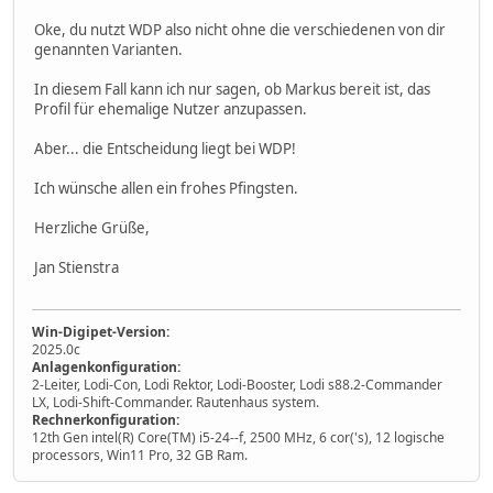
Oke, du nutzt WDP also nicht ohne die verschiedenen von dir
genannten Varianten.
In diesem Fall kann ich nur sagen, ob Markus bereit ist, das
Profil für ehemalige Nutzer anzupassen.
Aber... die Entscheidung liegt bei WDP!
Ich wünsche allen ein frohes Pfingsten.
Herzliche Grüße,
Jan Stienstra
Win-Digipet-Version:
2025.0c
Anlagenkonfiguration:
2-Leiter, Lodi-Con, Lodi Rektor, Lodi-Booster, Lodi s88.2-Commander
LX, Lodi-Shift-Commander. Rautenhaus system.
Rechnerkonfiguration:
12th Gen intel(R) Core(TM) i5-24--f, 2500 MHz, 6 cor('s), 12 logische
processors, Win11 Pro, 32 GB Ram.