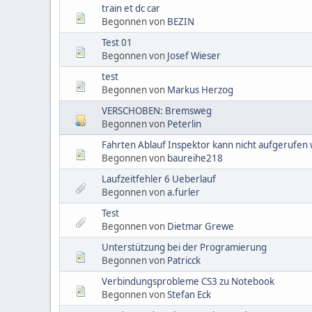
train et dc car
Begonnen von
BEZIN
Test 01
Begonnen von
Josef Wieser
test
Begonnen von
Markus Herzog
VERSCHOBEN: Bremsweg
Begonnen von
Peterlin
Fahrten Ablauf Inspektor kann nicht aufgerufen
Begonnen von
baureihe218
Laufzeitfehler 6 Ueberlauf
Begonnen von
a.furler
Test
Begonnen von
Dietmar Grewe
Unterstützung bei der Programierung
Begonnen von
Patricck
Verbindungsprobleme CS3 zu Notebook
Begonnen von
Stefan Eck