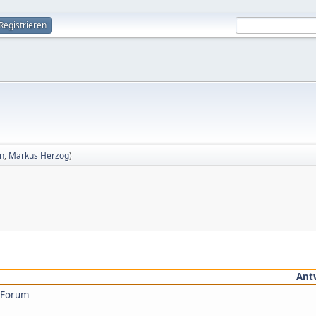
Registrieren
in
,
Markus Herzog
)
Ant
s Forum