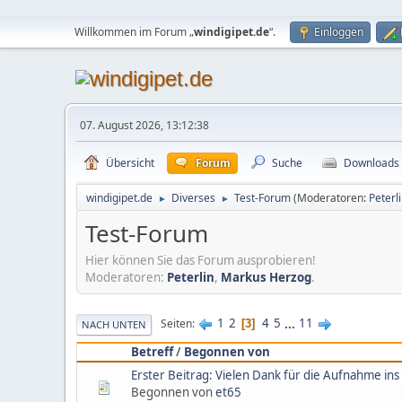
Willkommen im Forum „
windigipet.de
“.
Einloggen
07. August 2026, 13:12:38
Übersicht
Forum
Suche
Downloads
windigipet.de
Diverses
Test-Forum
(Moderatoren:
Peterl
►
►
Test-Forum
Hier können Sie das Forum ausprobieren!
Moderatoren:
Peterlin
,
Markus Herzog
.
1
2
4
5
...
11
Seiten
3
NACH UNTEN
Betreff
/
Begonnen von
Erster Beitrag: Vielen Dank für die Aufnahme in
Begonnen von
et65